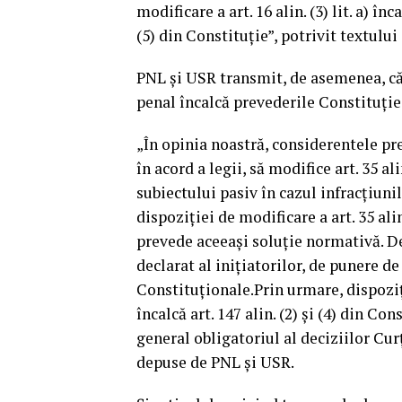
modificare a art. 16 alin. (3) lit. a) înc
(5) din Constituţie”, potrivit textului 
PNL şi USR transmit, de asemenea, că 
penal încalcă prevederile Constituţie
„În opinia noastră, considerentele pre
în acord a legii, să modifice art. 35 al
subiectului pasiv în cazul infracţiuni
dispoziţiei de modificare a art. 35 alin
prevede aceeaşi soluţie normativă. De 
declarat al iniţiatorilor, de punere d
Constituţionale.Prin urmare, dispoziţia
încalcă art. 147 alin. (2) şi (4) din Co
general obligatoriul al deciziilor Curţ
depuse de PNL şi USR.