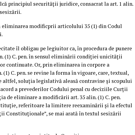
alcă principiul securităţii juridice, consacrat la art. 1 alin.
sesizării.
eliminarea modificprii articolului 35 (1) din Codul
i.
citate îl obligau pe legiuitor ca, în procedura de punere
in. (1) C. pen. în sensul eliminării condiţiei unicităţii
lor continuate. Or, prin eliminarea in corpore a
. (1) C. pen. se revine la forma în vigoare, care, textual,
altfel, soluţia legislativă aleasă contravine şi scopului
e acord a prevederilor Codului penal cu deciziile Curţii
 de eliminare a modificării art. 35 alin. (1) C. pen.
nstituţie, referitoare la limitere reexaminării şi la efectul
ii Constituţionale”, se mai arată în textul sesizării