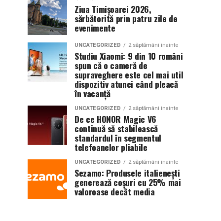
Ziua Timișoarei 2026,
sărbătorită prin patru zile de
evenimente
UNCATEGORIZED
2 săptămâni inainte
Studiu Xiaomi: 9 din 10 români
spun că o cameră de
supraveghere este cel mai util
dispozitiv atunci când pleacă
în vacanță
UNCATEGORIZED
2 săptămâni inainte
De ce HONOR Magic V6
continuă să stabilească
standardul în segmentul
telefoanelor pliabile
UNCATEGORIZED
2 săptămâni inainte
Sezamo: Produsele italienești
generează coșuri cu 25% mai
valoroase decât media