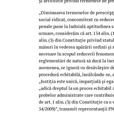
Şi articolele privind termenele de pr
„Diminuarea termenelor de prescripţi
social ridicat, concomitent cu reduce
penale pune la îndoială aptitudinea s
urmare, considerăm că art. 154 alin. (1) l
alin. (3) din Constituţie privind statu
măsuri în vederea apărării ordinii şi
necesare în scopul reducerii fenomenu
reglementări de natură să ducă la înc
asemenea, se ignoră cu desăvârşire dr
procedură echitabilă, încălcându-se, as
„Justiţia este unică, imparţială şi ega
„adică dreptul la un proces echitabil a
probelor administrate care contribuie 
de art. 1 alin. (3) din Constituţie ca 
54/2009)”, transmit reprezentanţii PN