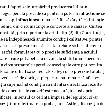
zultatul faptei sale, urmărind producerea lui prin
i legea penală prevede că pentru a putea fi infractiune se
 scop, infracţiunea trebuie să fie săvârşită cu intenţie
ielnic, din circumstanţele concrete ale cauzei-. Curtea
nstată , prin raportare la art. 1 alin. (5) din Constituţie,
ie să îndeplinească anumite condiţii calitative, printre
, ceea ce presupune că acesta trebuie să fie suficient de
; astfel, formularea cu o precizie suficientă a actului
e – care pot apela, la nevoie, la sfatul unui specialist –
în circumstanţele speţei, consecinţele care pot rezulta
 să fie dificil să se redacteze legi de o precizie totală şi
ovedească de dorit, supleţe care nu trebuie să afecteze
ziţia cuprinzând condiţia ca intenţia directă „să rezulte
le concrete ale cauzei” este neclară, inclusiv prin
ficate, în sensul că cerinţa impusă de legiuitor şi-ar
oziţiilor referitoare la probaţiune. Astfel, dispoziţia de