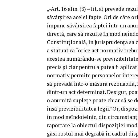
„-Art. 16 alin. (3) – lit. a) prevede re
săvârşirea acelei fapte. Ori de câte or
impune săvârşirea faptei într-un anume
directă, care să rezulte în mod neîndo
Constituţională, în jurisprudenţa sa co
a statuat că “orice act normativ trebu
acestea numărându-se previzibilitatea
precis şi clar pentru a putea fi aplicat
normativ permite persoanelor interesat
să prevadă într-o măsură rezonabilă, 
dintr-un act determinat. Desigur, poate
o anumită supleţe poate chiar să se d
însă previzibilitatea legii.”Or, dispo
în mod neîndoielnic, din circumstanţe
raportare la obiectul dispoziţiei modi
găsi rostul mai degrabă în cadrul disp