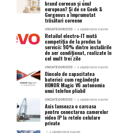
brand coreean și unul
european? Și de ce Geek &
Gorgeous a împrumutat
trăsături coreene
UNCATEGORIZED
o săptămână inainte
Retailul electro-IT mută
competiția de la produs la
servicii: 90% dintre instalările
de aer condiționat, realizate în
cel mult trei zile
UNCATEGORIZED
o săptămână inainte
Dincolo de capacitatea
bateriei: cum regândește
HONOR Magic V6 autonomia
unui telefon pliabil
UNCATEGORIZED
o săptămână inainte
Axis lanseaza o carcasa
pentru conectarea camerelor
video IP la retele celulare
private
o săptămână inainte