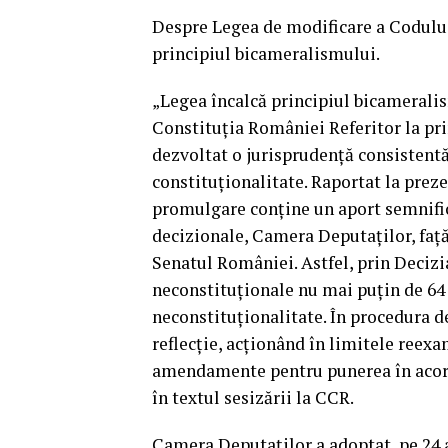
Despre Legea de modificare a Codului
principiul bicameralismului.
„Legea încalcă principiul bicameralism
Constituţia României Referitor la pr
dezvoltat o jurisprudenţă consistentă
constituţionalitate. Raportat la prez
promulgare conţine un aport semnifica
decizionale, Camera Deputaţilor, faţă
Senatul României. Astfel, prin Decizi
neconstituţionale nu mai puţin de 64 
neconstituţionalitate. În procedura d
reflecţie, acţionând în limitele reex
amendamente pentru punerea în acord 
în textul sesizării la CCR.
Camera Deputaţilor a adoptat, pe 24 a