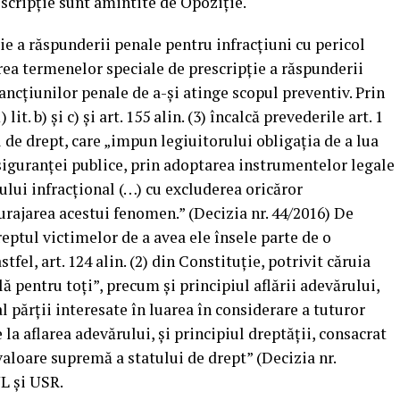
escripţie sunt amintite de Opoziţie.
e a răspunderii penale pentru infracţiuni cu pericol
rea termenelor speciale de prescripţie a răspunderii
ancţiunilor penale de a-şi atinge scopul preventiv. Prin
it. b) şi c) şi art. 155 alin. (3) încalcă prevederile art. 1
l de drept, care „impun legiuitorului obligaţia de a lua
 siguranţei publice, prin adoptarea instrumentelor legale
lui infracţional (…) cu excluderea oricăror
urajarea acestui fenomen.” (Decizia nr. 44/2016) De
eptul victimelor de a avea ele însele parte de o
tfel, art. 124 alin. (2) din Constituţie, potrivit căruia
lă pentru toţi”, precum şi principiul aflării adevărului,
l părţii interesate în luarea în considerare a tuturor
la aflarea adevărului, şi principiul dreptăţii, consacrat
o valoare supremă a statului de drept” (Decizia nr.
L şi USR.