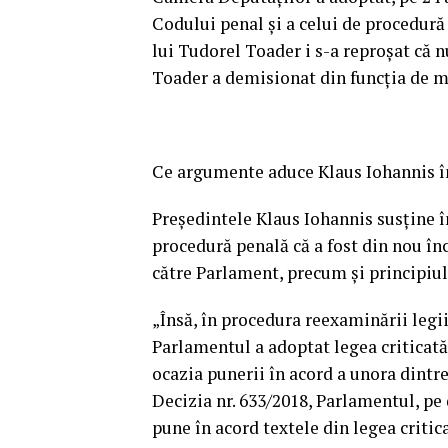
Codului penal şi a celui de procedură
lui Tudorel Toader i s-a reproşat că 
Toader a demisionat din funcţia de min
Ce argumente aduce Klaus Iohannis în
Preşedintele Klaus Iohannis susţine î
procedură penală că a fost din nou î
către Parlament, precum şi principiu
„Însă, în procedura reexaminării legii 
Parlamentul a adoptat legea criticată c
ocazia punerii în acord a unora dintre
Decizia nr. 633/2018, Parlamentul, pe 
pune în acord textele din legea critic