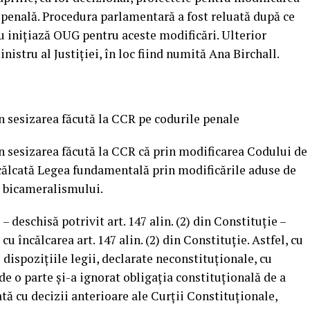
 penală. Procedura parlamentară a fost reluată după ce
nu iniţiază OUG pentru aceste modificări. Ulterior
istru al Justiţiei, în loc fiind numită Ana Birchall.
 sesizarea făcută la CCR pe codurile penale
n sesizarea făcută la CCR că prin modificarea Codului de
ncălcată Legea fundamentală prin modificările aduse de
l bicameralismului.
– deschisă potrivit art. 147 alin. (2) din Constituţie –
u încălcarea art. 147 alin. (2) din Constituţie. Astfel, cu
 dispoziţiile legii, declarate neconstituţionale, cu
de o parte şi-a ignorat obligaţia constituţională de a
ată cu decizii anterioare ale Curţii Constituţionale,