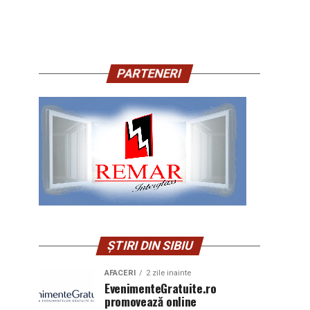
PARTENERI
ȘTIRI DIN SIBIU
AFACERI
2 zile inainte
EvenimenteGratuite.ro
promovează online