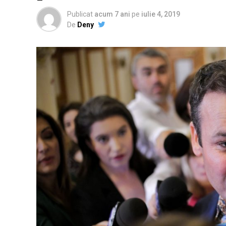
Publicat
acum 7 ani
pe
iulie 4, 2019
De
Deny