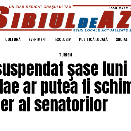
CULTURĂ
EVENIMENT
EXCLUSIV
POLITICĂ LOCALĂ
SOCIAL
TURISM
suspendat şase luni
lae ar putea fi schi
der al senatorilor