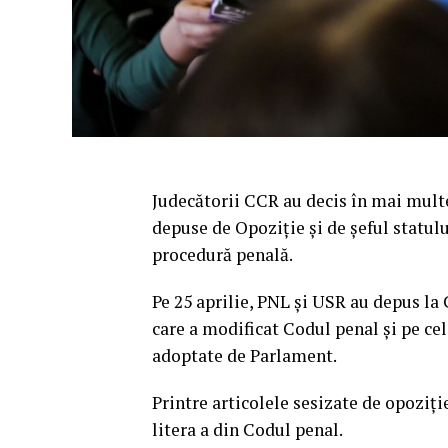
Judecătorii CCR au decis în mai mult
depuse de Opoziţie şi de şeful statul
procedură penală.
Pe 25 aprilie, PNL şi USR au depus la 
care a modificat Codul penal şi pe ce
adoptate de Parlament.
Printre articolele sesizate de opoziţi
litera a din Codul penal.