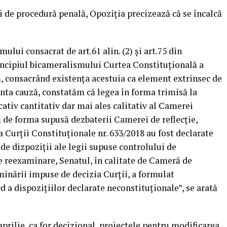
 de procedură penală, Opoziţia precizează că se încalcă
ului consacrat de art.61 alin. (2) şi art.75 din
incipiul bicameralismului Curtea Constituţională a
, consacrând existenţa acestuia ca element extrinsec de
enta cauză, constatăm că legea în forma trimisă la
tiv cantitativ dar mai ales calitativ al Camerei
 de forma supusă dezbaterii Camerei de reflecţie,
a Curţii Constituţionale nr. 633/2018 au fost declarate
de dizpoziţii ale legii supuse controlului de
e reexaminare, Senatul, în calitate de Cameră de
aminării impuse de decizia Curţii, a formulat
a dispoziţiilor declarate neconstituţionale”, se arată
prilie, ca for decizional, proiectele pentru modificarea