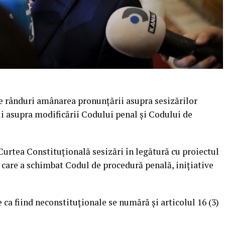
e rânduri amânarea pronunţării asupra sesizărilor
ui asupra modificării Codului penal şi Codului de
Curtea Constituţională sesizări în legătură cu proiectul
l care a schimbat Codul de procedură penală, iniţiative
e ca fiind neconstituţionale se numără şi articolul 16 (3)