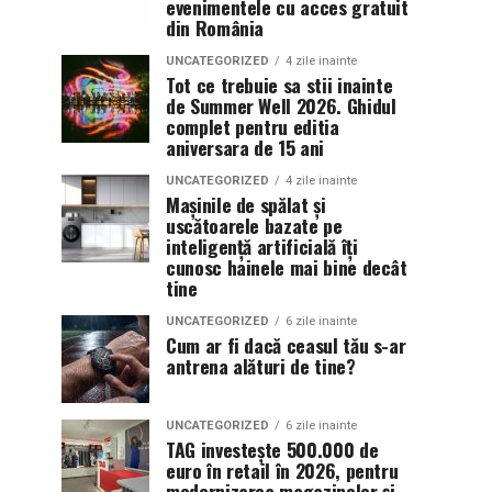
evenimentele cu acces gratuit
din România
UNCATEGORIZED
4 zile inainte
Tot ce trebuie sa stii inainte
de Summer Well 2026. Ghidul
complet pentru editia
aniversara de 15 ani
UNCATEGORIZED
4 zile inainte
Mașinile de spălat și
uscătoarele bazate pe
inteligență artificială îți
cunosc hainele mai bine decât
tine
UNCATEGORIZED
6 zile inainte
Cum ar fi dacă ceasul tău s-ar
antrena alături de tine?
UNCATEGORIZED
6 zile inainte
TAG investește 500.000 de
euro în retail în 2026, pentru
modernizarea magazinelor și