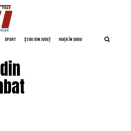
SPORT
ȘTIRI DIN JUDEȚ
VIAȚA ÎN SIBIU
 din
mbat