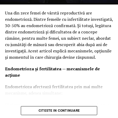
Valea Prahovei – un traseu clasic, dar mereu
spectaculos
Una din zece femei de vârstă reproductivă are
endometrioză. Dintre femeile cu infertilitate investigată,
Drumul dintre București și Brașov este unul dintre cele
30-50% au endometrioză confirmată. Și totuși, legătura
mai circulate din țară, dar și unul dintre cele mai
dintre endometrioză și dificultatea de a concepe
frumoase.
rămâne, pentru multe femei, un subiect neclar, abordat
cu jumătăți de măsură sau descoperit abia după ani de
Pe traseu poți opri în Sinaia pentru a vizita Castelul
investigații. Acest articol explică mecanismele, opțiunile
Peleș sau în Bușteni pentru o plimbare la poalele
și momentul în care chirurgia devine răspunsul.
munților. Chiar dacă în sezonul de vacanță poate fi
aglomerat, traseul rămâne o alegere excelentă pentru
Endometrioza și fertilitatea — mecanismele de
un weekend.
acțiune
Cheile Bicazului – unul dintre cele mai
Endometrioza afectează fertilitatea prin mai multe
impresionante drumuri montane
mecanisme, adesea simultane:
Traseul prin Cheile Bicazului oferă pereți stâncoși
Distorsionarea anatomiei pelvine
Aderențele formate
spectaculoși și curbe care transformă fiecare kilometru
de leziunile de endometrioză pot lipi ovarele de uter sau
CITESTE IN CONTINUARE
într-o experiență aparte.
de peretele pelvin, pot deforma sau obstrucționa