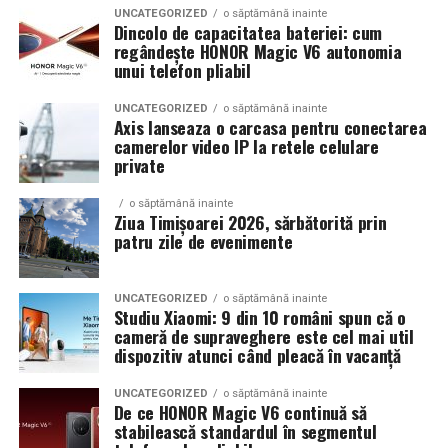
ginecologul chirurg și specialistul FIV, luând în
UNCATEGORIZED
o săptămână inainte
pe teren accidentat
Dincolo de capacitatea bateriei: cum
considerare: dimensiunea endometriomului, rezerva
regândește HONOR Magic V6 autonomia
ovariană curentă, istoricul de operații ovariene
unui telefon pliabil
anterioare și numărul de cicluri FIV planificate.
Configurația conectică a fost dimensionată conform cerințelor
UNCATEGORIZED
o săptămână inainte
beneficiarului. La cerere, modelul poate fi extins cu prize
Axis lanseaza o carcasa pentru conectarea
Când intervine chirurgia în endometrioza asociată
camerelor video IP la retele celulare
suplimentare, sisteme de iluminat exterior, monitorizare la
infertilității?
private
distanță și conectivitate GSM.
Indicații clare pentru chirurgie laparoscopică:
o săptămână inainte
Ziua Timișoarei 2026, sărbătorită prin
Gama completă: de la 3 metri la 12 metri
patru zile de evenimente
Endometrioame ovariene peste
4-5 cm
— risc de
lungime container
complicații (torsiune, ruptură), accesibilitate dificilă
la puncție, impact asupra calității ovocitelor
UNCATEGORIZED
o săptămână inainte
Modelul livrat către beneficiar reprezintă varianta de intrare a
Studiu Xiaomi: 9 din 10 români spun că o
centrale fotovoltaice
gamei UZINEX. Producătorul oferă
Obstrucție tubară cauzată de aderențe sau
cameră de supraveghere este cel mai util
dispozitiv atunci când pleacă în vacanță
endometrioză — chirurgia poate restabili
mobile
în configurații adaptate volumului de consum al fiecărui
permeabilitatea tubară
client, de la modelul compact până la containerul industrial 40 ft.
UNCATEGORIZED
o săptămână inainte
De ce HONOR Magic V6 continuă să
Anatomie pelvină sever distorsionată —
La capătul superior al gamei, containerul de 12 metri lungime
stabilească standardul în segmentul
laparoscopia restaurează condițiile pentru sarcina