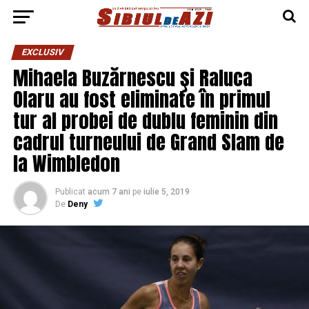
EXCLUSIV
Mihaela Buzărnescu şi Raluca
Olaru au fost eliminate în primul
tur al probei de dublu feminin din
cadrul turneului de Grand Slam de
la Wimbledon
Publicat
acum 7 ani
pe
iulie 5, 2019
De
Deny