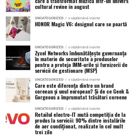
care a transformat muzica intr-un univers
Specificații tehnice principale:
cultural revine in august
urmează FIV, operezi sau nu înainte?
Panouri fotovoltaice instalate:
24 kW
UNCATEGORIZED
o săptămână inainte
Argumente pentru chistectomie preoperatorie:
HONOR Magic V6: designul care se poartă
Sistem de stocare:
52 kWh baterii LiFePO4
Acces mai bun la foliculii ovarieni la puncție
Invertor hibrid:
24 kW
Reducerea contaminării cu lichidul toxic din
UNCATEGORIZED
o săptămână inainte
Zyxel Networks îmbunătățește guvernanța
endometriom
Dimensiune container transport:
3 × 2,5
în materie de securitate a produselor
metri
Îmbunătățirea mediului folicular
pentru a proteja IMM-urile și furnizorii de
servicii de gestionare (MSP)
Lungime panouri desfășurate:
~60 metri
Argumente împotriva chistectomiei preoperatorii:
UNCATEGORIZED
o săptămână inainte
liniari
Care este diferența dintre un brand
Chistectomia reduce rezerva ovariană — risc real,
coreean și unul european? Și de ce Geek &
Conectică:
priză 220 V monofazic, priză
Gorgeous a împrumutat trăsături coreene
mai ales pentru endometrioame bilaterale sau
380 V trifazic, priză încărcare auto electric
recurente
UNCATEGORIZED
o săptămână inainte
Retailul electro-IT mută competiția de la
Climatizare:
Beneficiul asupra ratelor de sarcină la FIV nu este
aer condiționat integrat pentru
produs la servicii: 90% dintre instalările
demonstrat consistent în studii
menținerea bateriilor la temperatură optimă
de aer condiționat, realizate în cel mult
trei zile
Decizia se ia individualizat
, în colaborare între
Mobilitate:
roți tip off-road pentru deplasare