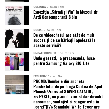
Evenimente outdoor și festivaluri
Tratamentul medicamentos — ajutor sau obstacol în
CULTURĂ
acum 8 ani
Operațiuni de ajutor umanitar în zone fără
Expoziția „Sârmă și Vin” la Muzeul de
infertilitate?
Artă Contemporană Sibiu
infrastructură energetică
Tratamentul hormonal al endometriozei
(contraceptive, progestative, analogi GnRH)
nu
SOCIAL
acum 8 ani
„Există un decalaj
De ce videochatul are atât de mult
îmbunătățește fertilitatea
și nu trebuie recomandat cu
succes și de ce bărbații apelează la
structural între
scopul de a crește șansele de sarcină. Suprimarea
aceste servicii?
hormonală oprește funcția ovariană și, implicit, orice
cerințele actuale ale
posibilitate de concepție pe durata tratamentului.
UNCATEGORIZED
acum 8 ani
fondurilor europene —
Unde gasesti, la precomanda, huse
pentru Samsung Galaxy S10 Lite
Analogii GnRH sunt folosiți uneori
preoperator
pentru
care impun
a reduce volumul și vascularizația leziunilor (facilitând
echipamente 100%
chirurgia), sau
postoperator
pentru a preveni recurența
EXCLUSIV
acum 3 ani
electrice — și
PROMO/Bombele din ancheta
— dar nu ca tratament de fertilitate în sine.
Parchetului de pe lângă Curtea de Apel
capacitatea reală a
Ploieşti/Ziaristul STAVRI CATALIN ,
Mesajul final pentru femeile cu endometrioză și
zis PESTE, un pseudo ziarist dar dovedit
infrastructurii de a livra
dorința de sarcină
narcoman, santajist si spagar este in
energie acolo unde se
„corzi”(IV)/Scandalul White Tower are
Endometrioza nu înseamnă infertilitate garantată.