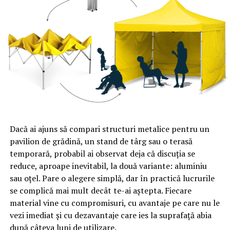
observă imediat. Pacientul poate prezenta o ușoară
umflătură care va dispărea complet în decurs de 1-2
zile. Durează 5-7 zile până la evaluarea rezultatului final.
Pentru a obține efectul dorit, este suficientă o singură
sesiune. Conturul și volumul corectate vor rămâne timp
de 8-10 luni, după care procedura poate fi repetată.
Mărire buze cu acid hialuronic –
Avantaje
Dacă ai ajuns să compari structuri metalice pentru un
Avantajele procedurii de
mărire buze cu acid hialuronic
pavilion de grădină, un stand de târg sau o terasă
includ:
temporară, probabil ai observat deja că discuția se
reduce, aproape inevitabil, la două variante: aluminiu
Un efect instant care durează mult timp.
sau oțel. Pare o alegere simplă, dar în practică lucrurile
se complică mai mult decât te-ai aștepta. Fiecare
Recuperare rapidă.
material vine cu compromisuri, cu avantaje pe care nu le
Reversibilitatea rezultatului – substanța injectată
vezi imediat și cu dezavantaje care ies la suprafață abia
se dezintegrează complet în timp și este
după câteva luni de utilizare.