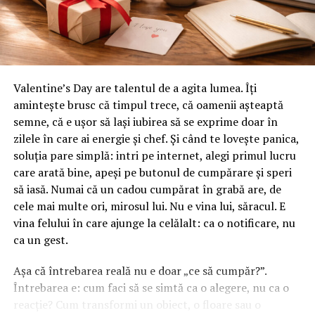
toți cei care cumpără un bilet la comedia „În pielea mea”
și 6063. Seria 6000 oferă un echilibru bun între
vor primi un premiu garantat din partea Avon.
rezistență, ușurință în prelucrare și rezistență la
coroziune.
Până pe 23 februarie, toți spectatorii din țară care și-au
Aliajul 6061-T6, de exemplu, are o limită de curgere de
Valentine’s Day are talentul de a agita lumea. Îți
cumpărat bilet la filmul „În pielea mea” se pot înscrie în
aproximativ 276 MPa, ceea ce e suficient pentru aplicații
amintește brusc că timpul trece, că oamenii așteaptă
cursa pentru un iPhone 17 Pro Max, încărcând dovada
structurale ușoare și medii. 6063-T5 e puțin mai moale
semne, că e ușor să lași iubirea să se exprime doar în
achiziției biletului la cinema în
formularul dedicat
dar se extrudează excelent, adică e ideal pentru profile
zilele în care ai energie și chef. Și când te lovește panica,
concursului
, premiul fiind oferit prin tragere la sorți pe
cu forme complexe, cum ar fi cele hexagonale sau
soluția pare simplă: intri pe internet, alegi primul lucru
24 februarie.
tubulare folosite la picioarele pavilionului.
care arată bine, apeși pe butonul de cumpărare și speri
să iasă. Numai că un cadou cumpărat în grabă are, de
După proiecțiile speciale din Arad, Timișoara, Alba Iulia,
Dacă cineva îți vinde un pavilion din „aluminiu” fără să
cele mai multe ori, mirosul lui. Nu e vina lui, săracul. E
Sibiu, Brașov, Cluj-Napoca, Baia Mare, Oradea, cu săli
specifice aliajul, ridică o sprânceană. Nu e neapărat o
vina felului în care ajunge la celălalt: ca o notificare, nu
pline, multe aplauze, râsete și discuții îndelungate cu
problemă, dar merită să întrebi. Diferența între un aliaj
ca un gest.
spectatorii curioși și încântați de poveste și de
bun și unul de serie inferioară poate fi semnificativă în
prestațiile actorilor, caravana
„În pielea mea”
continuă
privința rigidității și a duratei de viață.
Așa că întrebarea reală nu e doar „ce să cumpăr?”.
în mai multe orașe.
Întrebarea e: cum faci să se simtă ca o alegere, nu ca o
Oțelul: forță brută, preț accesibil,
reacție? Cum transformi un obiect, o floare sau o
Pe
11 februarie
va avea loc proiecția specială
„În pielea