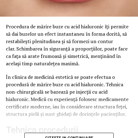
Procedura de mărire buze cu acid hialuronic îți permite
să dai buzelor un efect instantaneu în forma dorită, să
restabilești plenitudinea și să formezi un contur
clar. Schimbarea în siguranță a proporțiilor, poate face
ca fața să arate frumoasă și simetrică, menținând în
același timp naturalețea maximă.
În clinica de medicină estetică se poate efectua o
procedură de mărire buze cu acid hialuronic. Tehnica
non-chirurgicală se bazează pe injecții cu acid
hialuronic. Medicii cu experiență folosesc medicamente
certificate moderne, iau în considerare structura feței,
structura pielii și sunt ghidați de dorințele pacienților.
Tehnica procedurii
CITESTE IN CONTINUARE