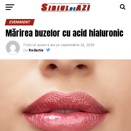
EVENIMENT
Mărirea buzelor cu acid hialuronic
Publicat
acum 6 ani
pe
septembrie 26, 2020
De
Redactie