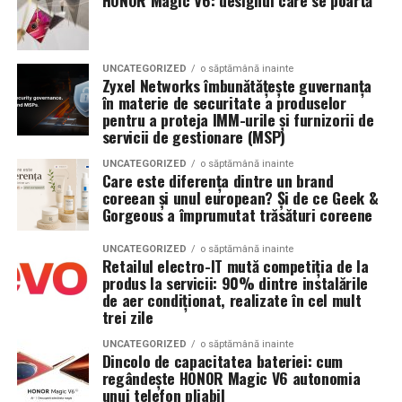
Sistem de stocare:
52 kWh baterii LiFePO4
Acces mai bun la foliculii ovarieni la puncție
Invertor hibrid:
24 kW
Reducerea contaminării cu lichidul toxic din
UNCATEGORIZED
o săptămână inainte
Zyxel Networks îmbunătățește guvernanța
endometriom
Dimensiune container transport:
3 × 2,5
în materie de securitate a produselor
metri
Îmbunătățirea mediului folicular
pentru a proteja IMM-urile și furnizorii de
servicii de gestionare (MSP)
Lungime panouri desfășurate:
~60 metri
Argumente împotriva chistectomiei preoperatorii:
UNCATEGORIZED
o săptămână inainte
liniari
Care este diferența dintre un brand
Chistectomia reduce rezerva ovariană — risc real,
coreean și unul european? Și de ce Geek &
Conectică:
priză 220 V monofazic, priză
Gorgeous a împrumutat trăsături coreene
mai ales pentru endometrioame bilaterale sau
380 V trifazic, priză încărcare auto electric
recurente
UNCATEGORIZED
o săptămână inainte
Retailul electro-IT mută competiția de la
Climatizare:
Beneficiul asupra ratelor de sarcină la FIV nu este
aer condiționat integrat pentru
produs la servicii: 90% dintre instalările
demonstrat consistent în studii
menținerea bateriilor la temperatură optimă
de aer condiționat, realizate în cel mult
trei zile
Decizia se ia individualizat
, în colaborare între
Mobilitate:
roți tip off-road pentru deplasare
ginecologul chirurg și specialistul FIV, luând în
UNCATEGORIZED
o săptămână inainte
pe teren accidentat
Dincolo de capacitatea bateriei: cum
considerare: dimensiunea endometriomului, rezerva
regândește HONOR Magic V6 autonomia
ovariană curentă, istoricul de operații ovariene
unui telefon pliabil