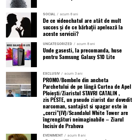
Tratamentul hormonal al endometriozei
(contraceptive, progestative, analogi GnRH)
nu
SOCIAL
acum 8 ani
„Există un decalaj
De ce videochatul are atât de mult
îmbunătățește fertilitatea
și nu trebuie recomandat cu
succes și de ce bărbații apelează la
structural între
scopul de a crește șansele de sarcină. Suprimarea
aceste servicii?
hormonală oprește funcția ovariană și, implicit, orice
cerințele actuale ale
posibilitate de concepție pe durata tratamentului.
UNCATEGORIZED
acum 8 ani
fondurilor europene —
Unde gasesti, la precomanda, huse
pentru Samsung Galaxy S10 Lite
Analogii GnRH sunt folosiți uneori
preoperator
pentru
care impun
a reduce volumul și vascularizația leziunilor (facilitând
echipamente 100%
chirurgia), sau
postoperator
pentru a preveni recurența
EXCLUSIV
acum 3 ani
electrice — și
PROMO/Bombele din ancheta
— dar nu ca tratament de fertilitate în sine.
Parchetului de pe lângă Curtea de Apel
capacitatea reală a
Ploieşti/Ziaristul STAVRI CATALIN ,
Mesajul final pentru femeile cu endometrioză și
zis PESTE, un pseudo ziarist dar dovedit
infrastructurii de a livra
dorința de sarcină
narcoman, santajist si spagar este in
energie acolo unde se
„corzi”(IV)/Scandalul White Tower are
Endometrioza nu înseamnă infertilitate garantată.
îngrengături neimaginabile – Ziarul
desfășoară lucrările.
Multe femei cu endometrioză, inclusiv stadii avansate,
Incisiv de Prahova
rămân gravide — spontan sau cu ajutorul tratamentelor
Centrala fotovoltaică
EVENIMENT
acum 8 ani
de reproducere asistată.