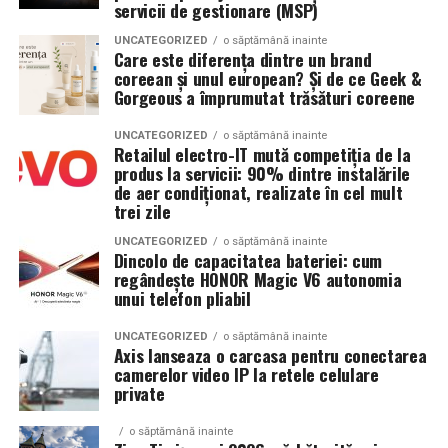
Argumente pentru chistectomie preoperatorie:
servicii de gestionare (MSP)
Sistem de stocare:
52 kWh baterii LiFePO4
UNCATEGORIZED
o săptămână inainte
Acces mai bun la foliculii ovarieni la puncție
Care este diferența dintre un brand
Invertor hibrid:
24 kW
coreean și unul european? Și de ce Geek &
Reducerea contaminării cu lichidul toxic din
Gorgeous a împrumutat trăsături coreene
endometriom
Dimensiune container transport:
3 × 2,5
metri
UNCATEGORIZED
o săptămână inainte
Îmbunătățirea mediului folicular
Retailul electro-IT mută competiția de la
produs la servicii: 90% dintre instalările
Lungime panouri desfășurate:
~60 metri
Argumente împotriva chistectomiei preoperatorii:
de aer condiționat, realizate în cel mult
liniari
trei zile
Chistectomia reduce rezerva ovariană — risc real,
Conectică:
UNCATEGORIZED
o săptămână inainte
priză 220 V monofazic, priză
mai ales pentru endometrioame bilaterale sau
Dincolo de capacitatea bateriei: cum
380 V trifazic, priză încărcare auto electric
regândește HONOR Magic V6 autonomia
recurente
unui telefon pliabil
Climatizare:
Beneficiul asupra ratelor de sarcină la FIV nu este
aer condiționat integrat pentru
demonstrat consistent în studii
menținerea bateriilor la temperatură optimă
UNCATEGORIZED
o săptămână inainte
Axis lanseaza o carcasa pentru conectarea
camerelor video IP la retele celulare
Decizia se ia individualizat
, în colaborare între
Mobilitate:
roți tip off-road pentru deplasare
private
ginecologul chirurg și specialistul FIV, luând în
pe teren accidentat
considerare: dimensiunea endometriomului, rezerva
o săptămână inainte