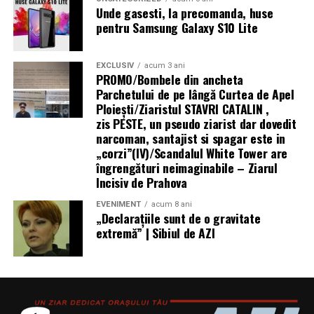
infrastructură energetică
Unde gasesti, la precomanda, huse
Tratamentul hormonal al endometriozei
pentru Samsung Galaxy S10 Lite
(contraceptive, progestative, analogi GnRH)
nu
„Există un decalaj
îmbunătățește fertilitatea
și nu trebuie recomandat cu
EXCLUSIV
acum 3 ani
structural între
scopul de a crește șansele de sarcină. Suprimarea
PROMO/Bombele din ancheta
hormonală oprește funcția ovariană și, implicit, orice
Parchetului de pe lângă Curtea de Apel
cerințele actuale ale
Ploieşti/Ziaristul STAVRI CATALIN ,
posibilitate de concepție pe durata tratamentului.
fondurilor europene —
zis PESTE, un pseudo ziarist dar dovedit
narcoman, santajist si spagar este in
Analogii GnRH sunt folosiți uneori
preoperator
pentru
care impun
„corzi”(IV)/Scandalul White Tower are
a reduce volumul și vascularizația leziunilor (facilitând
echipamente 100%
îngrengături neimaginabile – Ziarul
chirurgia), sau
postoperator
pentru a preveni recurența
Incisiv de Prahova
electrice — și
— dar nu ca tratament de fertilitate în sine.
EVENIMENT
acum 8 ani
capacitatea reală a
„Declaraţiile sunt de o gravitate
Mesajul final pentru femeile cu endometrioză și
extremă” | Sibiul de AZI
infrastructurii de a livra
dorința de sarcină
energie acolo unde se
Endometrioza nu înseamnă infertilitate garantată.
desfășoară lucrările.
Multe femei cu endometrioză, inclusiv stadii avansate,
rămân gravide — spontan sau cu ajutorul tratamentelor
Centrala fotovoltaică