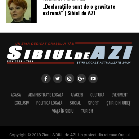
EVENIMENT
acum 8 ani
de reproducere asistată.
mobilă este răspunsul
„Declaraţiile sunt de o gravitate
extremă” | Sibiul de AZI
Dar infertilitatea asociată endometriozei necesită o
nostru concret la acest
evaluare specializată și un plan de tratament
decalaj. Este o soluție
individualizat — nu o schemă standard. Planul corect
românească, gândită
depinde de stadiul bolii, vârstă, rezerva ovariană, dorința
de sarcină naturală vs. FIV și mulți alți factori individuali.
pentru o problemă
reală a pieței locale,
Cel mai important: nu amâna investigațiile dacă ai
simptome sugestive de endometrioză și dorești o
livrată unui client
sarcină. Timpul contează — atât pentru progresia bolii,
român care a luat
cât și pentru rezerva ovariană.
decizia corectă de a
Pentru o evaluare specializată a endometriozei în
ACASA
ADMINISTRAȚIE LOCALĂ
AFACERI
CULTURĂ
EVENIMENT
investi în echipamente
context de infertilitate și un plan terapeutic personalizat,
EXCLUSIV
POLITICĂ LOCALĂ
SOCIAL
SPORT
ȘTIRI DIN JUDEȚ
eligibile pentru
poți solicita o consultație accesând
gheorghegica.ro — Dr.
VIAȚA ÎN SIBIU
TURISM
Gică Gheorghe, ginecolog specializat endometrioză și
finanțările UE.”
infertilitate, București
.
Andrei-Sorin Baciu
, co-fondator
UZINEX
Copyright © 2018 Ziarul SIBIUL de AZI. Un proiect din reteaua Orasul