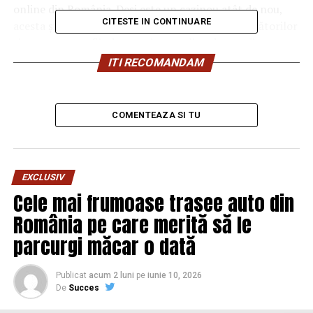
online din România. Deși este un cazinou atât de nou,
CITESTE IN CONTINUARE
acesta și-a făcut repede un renume în rândul jucătorilor
și este cotat ca fiind un cazinou online de top din
România.
ITI RECOMANDAM
Magic Jackpot se remarcă atât prin oferta variată de
jocuri pe care o deține, cât și prin bonusurile și
COMENTEAZA SI TU
promoțiile pe care le oferă constant. Deși este un
cazinou cu un nume nou, Magic Jackpot este deținută în
majoritate de către Superbet. Acest lucru nu ne poate
spune decât că este un operator de jocuri de noroc cu
EXCLUSIV
experiență în spate care a dat dovadă de seriozitate în
Cele mai frumoase trasee auto din
rândul jucătorilor de-a lungul timpului.
România pe care merită să le
parcurgi măcar o dată
Bonus de bun venit
Magic Jackpot vine în întâmpinarea noilor jucători cu
Publicat
acum 2 luni
pe
iunie 10, 2026
un bonus consistent de bun venit. Bonusurile de bun
De
Succes
venit atrag orice jucător, mai ales când acestea sunt