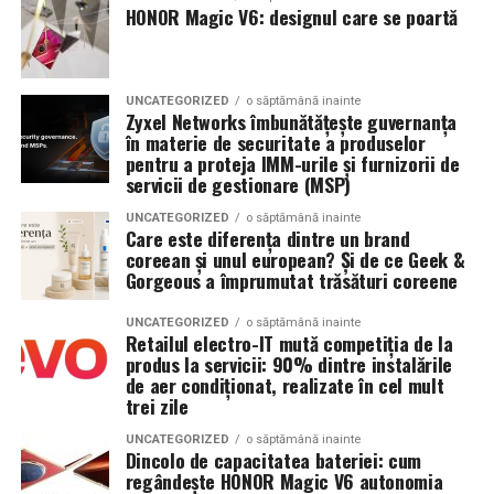
Argumente pentru chistectomie preoperatorie:
HONOR Magic V6: designul care se poartă
Sistem de stocare:
52 kWh baterii LiFePO4
Acces mai bun la foliculii ovarieni la puncție
Invertor hibrid:
24 kW
Reducerea contaminării cu lichidul toxic din
UNCATEGORIZED
o săptămână inainte
Zyxel Networks îmbunătățește guvernanța
endometriom
Dimensiune container transport:
3 × 2,5
în materie de securitate a produselor
metri
Îmbunătățirea mediului folicular
pentru a proteja IMM-urile și furnizorii de
servicii de gestionare (MSP)
Lungime panouri desfășurate:
~60 metri
Argumente împotriva chistectomiei preoperatorii:
UNCATEGORIZED
o săptămână inainte
liniari
Care este diferența dintre un brand
Chistectomia reduce rezerva ovariană — risc real,
coreean și unul european? Și de ce Geek &
Conectică:
priză 220 V monofazic, priză
Gorgeous a împrumutat trăsături coreene
mai ales pentru endometrioame bilaterale sau
380 V trifazic, priză încărcare auto electric
recurente
UNCATEGORIZED
o săptămână inainte
Retailul electro-IT mută competiția de la
Climatizare:
Beneficiul asupra ratelor de sarcină la FIV nu este
aer condiționat integrat pentru
produs la servicii: 90% dintre instalările
demonstrat consistent în studii
menținerea bateriilor la temperatură optimă
de aer condiționat, realizate în cel mult
trei zile
Decizia se ia individualizat
, în colaborare între
Mobilitate:
roți tip off-road pentru deplasare
ginecologul chirurg și specialistul FIV, luând în
UNCATEGORIZED
o săptămână inainte
pe teren accidentat
Dincolo de capacitatea bateriei: cum
considerare: dimensiunea endometriomului, rezerva
regândește HONOR Magic V6 autonomia