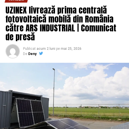
trompă sau nu mai poate călători spre uter.
UZINEX livrează prima centrală
Maramureș – drumuri printre sate tradiționale și
Mediul pelvin inflamator
Endometrioza generează o
fotovoltaică mobilă din România
peisaje autentice
inflamație cronică în pelvis — lichidul peritoneal al
către ARS INDUSTRIAL | Comunicat
femeilor cu endometrioză conține concentrații crescute
Dacă preferi traseele liniștite și autenticitatea satelor
de presă
de citokine proinflamatorii, macrofage activate și
românești, regiunea Maramureș este o alegere
prostaglandine. Acest mediu inflamator este toxic
excelentă.
pentru ovule, spermatozoizi și embrioni.
Publicat
acum 2 luni
pe
mai 25, 2026
De
Deny
Drumurile șerpuiesc printre dealuri, biserici din lemn și
Afectarea rezervei ovariene
Endometrioamele
localități unde tradițiile sunt încă păstrate. Este una
(chisturile ovariene cu conținut hematic specific
dintre cele mai potrivite zone pentru cei care vor să
endometriozei) distrug progresiv țesutul ovarian
descopere o altă față a României.
sănătos din jur. La femeile cu endometrioame bilaterale
Bucovina – natură, istorie și liniște
sau recurente, rezerva ovariană poate fi semnificativ
redusă față de vârstă.
Un road trip prin Bucovina oferă combinația perfectă
dintre peisaje naturale și patrimoniu cultural.
Afectarea calității ovocitelor
Studiile arată că
ovocitele recoltate de la femei cu endometrioame au, în
Drumul dintre mănăstirile celebre ale regiunii trece prin
medie, o calitate mai scăzută față de cele de la femei fără
păduri, dealuri și sate pitorești, fiind ideal pentru cei