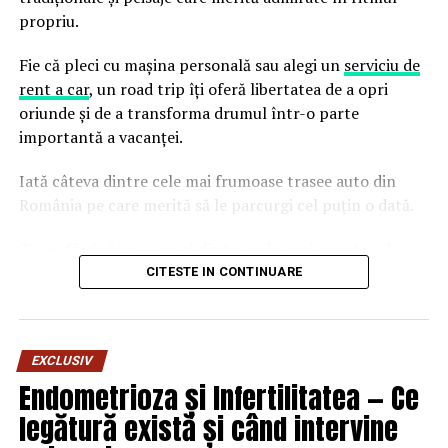
pentru a doua depunere. La a doua depunere efectuată
propriu.
vei primi un bonus de 50% în limita a 600 RON.
Fie că pleci cu mașina personală sau alegi un
serviciu de
Promoții consistente și oferte
rent a car
, un road trip îți oferă libertatea de a opri
oriunde și de a transforma drumul într-o parte
de joc
importantă a vacanței.
Magic Jackpot oferă și promoții constante. În prezent
Iată câteva dintre cele mai frumoase trasee auto din
există o promoție Wheel of Magic care poate fi accesată
România pe care merită să le parcurgi cel puțin o dată.
în fiecare zi și în cadrul căreia poți câștiga rotiri
gratuite, bonusuri și uriașul jackpot de 50.000 RON.
Transfăgărășan – unul dintre cele mai spectaculoase
drumuri din Europa
CITESTE IN CONTINUARE
Magic Jackpot
stă foarte bine
și în ceea ce privește
oferta de jocuri. În secțiunea de cazino vei găsi nu mai
Probabil cel mai cunoscut traseu auto din România,
puțin de 900 jocuri, iar aceștia promit și mai multe jocuri
Transfăgărășan atrage anual turiști din întreaga lume.
în viitorul apropiat. Fie că vrei să te relaxezi cu celebrele
EXCLUSIV
Drumul traversează Munții Făgăraș și oferă priveliști
jocuri de la EGT, Burning Hot, Shining Crown, Extra
Endometrioza și Infertilitatea — Ce
impresionante, serpentine spectaculoase și numeroase
Stars sau vrei să îți încerci norocul la sloturile de la
locuri unde merită să faci o oprire.
legătură există și când intervine
Novomatic precum Book of Ra, Sizzling Hot sau Lucky