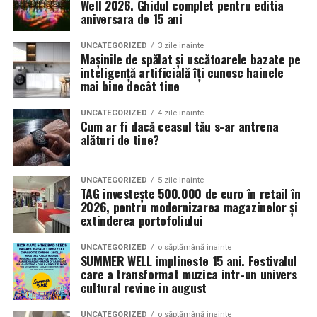
România într-un mod diferit. Cu puțină planificare și o
Well 2026. Ghidul complet pentru editia
singură locație, în contradicție cu specificul șantierelor mobile
real, chiar dacă modest.
aniversara de 15 ani
mașină potrivită, fiecare kilometru poate deveni parte
care se relochează de la un proiect la altul.
din experiența pe care îți vei aminti cu plăcere.
Laparoscopia pentru endometrioza de stadiu III-IV
UNCATEGORIZED
3 zile inainte
Centrala fotovoltaică mobilă
livrată de UZINEX rezolvă
Mașinile de spălat și uscătoarele bazate pe
și infertilitate
La femeile cu endometrioză avansată și
inteligență artificială îți cunosc hainele
simultan ambele probleme: este integrată într-un container
infertilitate, laparoscopia cu restaurarea anatomiei
mai bine decât tine
transportabil, nu necesită autorizație de construcție și se redislocă
pelvine (adezioliză, chistectomie, îndepărtarea
leziunilor profunde) îmbunătățește fertilitatea prin:
împreună cu echipa client la fiecare nou șantier.
UNCATEGORIZED
4 zile inainte
Cum ar fi dacă ceasul tău s-ar antrena
alături de tine?
Restabilirea anatomiei normale
Configurația livrată către beneficiar
Reducerea inflamației pelvine
Modelul livrat reprezintă varianta compactă din gama UZINEX
UNCATEGORIZED
5 zile inainte
TAG investește 500.000 de euro în retail în
Îmbunătățirea accesului la foliculi pentru puncție
centrale fotovoltaice mobile
de
, dimensionată pentru
2026, pentru modernizarea magazinelor și
ovariană (dacă se merge pe FIV)
extinderea portofoliului
alimentarea unui echipament electric de subtraversări orizontale
Endometrioamele și FIV — o decizie dificilă
Aceasta
și a sculelor auxiliare de șantier.
UNCATEGORIZED
o săptămână inainte
este una dintre cele mai complexe decizii în medicina
SUMMER WELL implineste 15 ani. Festivalul
reproductivă: la o femeie cu endometriom ovarian care
care a transformat muzica intr-un univers
Specificații tehnice principale:
cultural revine in august
urmează FIV, operezi sau nu înainte?
Panouri fotovoltaice instalate:
24 kW
UNCATEGORIZED
o săptămână inainte