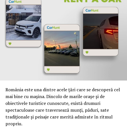
procesul de încălzire, respective agitarea lichidului
Acest lucru se realizează odată ce s-a atins temperatura
de pasteurizare în tot conținutul produsului. Ulterior,
răcirea laptelui se face tot în
vană pasteurizare lapte
prin introducerea de apă cu gheață prin pereții vanei. În
general, răcirea are două faze: în prima fază laptele se
răcește până la temperatura de 10-12 grade (prerăcire),
iar în a doua fază laptele ajunge la o temperatură de 4-6
grade (răcirea propriu-zisă).
Avantajul dat de o vană pasteurizare lapte este faptul că
atunci când se procesează în secții de capacitate mică,
lichidul poate să rămână în recipient (vană) până în
România este una dintre acele țări care se descoperă cel
momentul în care este prelucrat. Acest lucru este
mai bine cu mașina. Dincolo de marile orașe și de
posibil deoarece, în general, în industria prelucrării
obiectivele turistice cunoscute, există drumuri
laptelui se folosesc vane cu capac de închidere, al cărui
spectaculoase care traversează munți, păduri, sate
rol este acela de a preveni degradarea unor compuși
tradiționale și peisaje care merită admirate în ritmul
chimici ai laptelui (enzime, vitamine, grăsimi, etc.).
propriu.