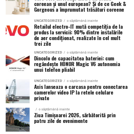
coreean și unul european? Și de ce Geek &
Acces mai bun la foliculii ovarieni la puncție
Gorgeous a împrumutat trăsături coreene
Invertor hibrid:
24 kW
Reducerea contaminării cu lichidul toxic din
UNCATEGORIZED
o săptămână inainte
endometriom
Dimensiune container transport:
3 × 2,5
Retailul electro-IT mută competiția de la
metri
produs la servicii: 90% dintre instalările
Îmbunătățirea mediului folicular
de aer condiționat, realizate în cel mult
trei zile
Lungime panouri desfășurate:
~60 metri
Argumente împotriva chistectomiei preoperatorii:
liniari
UNCATEGORIZED
o săptămână inainte
Dincolo de capacitatea bateriei: cum
Chistectomia reduce rezerva ovariană — risc real,
regândește HONOR Magic V6 autonomia
Conectică:
priză 220 V monofazic, priză
mai ales pentru endometrioame bilaterale sau
unui telefon pliabil
380 V trifazic, priză încărcare auto electric
recurente
UNCATEGORIZED
o săptămână inainte
Climatizare:
Beneficiul asupra ratelor de sarcină la FIV nu este
aer condiționat integrat pentru
Axis lanseaza o carcasa pentru conectarea
demonstrat consistent în studii
camerelor video IP la retele celulare
menținerea bateriilor la temperatură optimă
private
Decizia se ia individualizat
, în colaborare între
Mobilitate:
roți tip off-road pentru deplasare
ginecologul chirurg și specialistul FIV, luând în
o săptămână inainte
pe teren accidentat
Ziua Timișoarei 2026, sărbătorită prin
considerare: dimensiunea endometriomului, rezerva
patru zile de evenimente
ovariană curentă, istoricul de operații ovariene
anterioare și numărul de cicluri FIV planificate.
Configurația conectică a fost dimensionată conform cerințelor