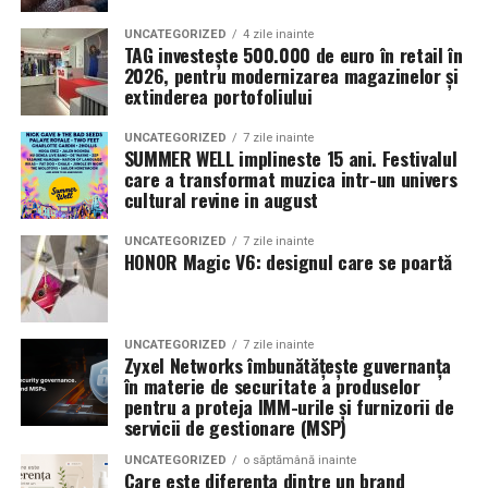
care se relochează de la un proiect la altul.
din experiența pe care îți vei aminti cu plăcere.
Laparoscopia pentru endometrioza de stadiu III-IV
UNCATEGORIZED
4 zile inainte
Centrala fotovoltaică mobilă
livrată de UZINEX rezolvă
TAG investește 500.000 de euro în retail în
și infertilitate
La femeile cu endometrioză avansată și
2026, pentru modernizarea magazinelor și
simultan ambele probleme: este integrată într-un container
infertilitate, laparoscopia cu restaurarea anatomiei
extinderea portofoliului
transportabil, nu necesită autorizație de construcție și se redislocă
pelvine (adezioliză, chistectomie, îndepărtarea
leziunilor profunde) îmbunătățește fertilitatea prin:
împreună cu echipa client la fiecare nou șantier.
UNCATEGORIZED
7 zile inainte
SUMMER WELL implineste 15 ani. Festivalul
care a transformat muzica intr-un univers
Restabilirea anatomiei normale
cultural revine in august
Configurația livrată către beneficiar
Reducerea inflamației pelvine
Modelul livrat reprezintă varianta compactă din gama UZINEX
UNCATEGORIZED
7 zile inainte
HONOR Magic V6: designul care se poartă
Îmbunătățirea accesului la foliculi pentru puncție
centrale fotovoltaice mobile
de
, dimensionată pentru
ovariană (dacă se merge pe FIV)
alimentarea unui echipament electric de subtraversări orizontale
Endometrioamele și FIV — o decizie dificilă
Aceasta
și a sculelor auxiliare de șantier.
UNCATEGORIZED
7 zile inainte
este una dintre cele mai complexe decizii în medicina
Zyxel Networks îmbunătățește guvernanța
reproductivă: la o femeie cu endometriom ovarian care
în materie de securitate a produselor
Specificații tehnice principale:
pentru a proteja IMM-urile și furnizorii de
urmează FIV, operezi sau nu înainte?
servicii de gestionare (MSP)
Panouri fotovoltaice instalate:
24 kW
Argumente pentru chistectomie preoperatorie:
UNCATEGORIZED
o săptămână inainte
Care este diferența dintre un brand
Sistem de stocare:
52 kWh baterii LiFePO4