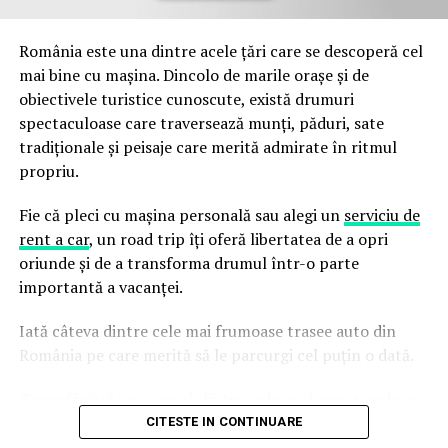
România este una dintre acele țări care se descoperă cel
mai bine cu mașina. Dincolo de marile orașe și de
Deck WPC
obiectivele turistice cunoscute, există drumuri
spectaculoase care traversează munți, păduri, sate
tradiționale și peisaje care merită admirate în ritmul
Deck-ul WPC este o soluție optimă pentru amenajarea
propriu.
teraselor exterioare indiferent dacă vorbim despre un
Fie că pleci cu mașina personală sau alegi un
serviciu de
stil clasic sau modern. Deoarece podelele pentru
rent a car
, un road trip îți oferă libertatea de a opri
exterior sunt elemente de confort și rafinament,
oriunde și de a transforma drumul într-o parte
alegând această soluție de amenajări, cu siguranță nu vei
importantă a vacanței.
avea nici un motiv pentru care să nu îl găsești potrivit
pentru amenajările exterioare.
Iată câteva dintre cele mai frumoase trasee auto din
România pe care merită să le parcurgi cel puțin o dată.
Deck-ul WPC este un material compozit ce îmbină
lemnul cu materiale plastice, aspect care îi asigura o
Transfăgărășan – unul dintre cele mai spectaculoase
rezistență excelență la factorii externi. Poate să fie
drumuri din Europa
CITESTE IN CONTINUARE
utilizat cu succes inclusiv pentru a încadra piscină din