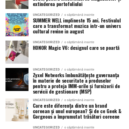
extinderea portofoliului
alimentarea unui echipament electric de subtraversări orizontale
Endometrioamele și FIV — o decizie dificilă
Aceasta
și a sculelor auxiliare de șantier.
UNCATEGORIZED
o săptămână inainte
este una dintre cele mai complexe decizii în medicina
SUMMER WELL implineste 15 ani. Festivalul
reproductivă: la o femeie cu endometriom ovarian care
care a transformat muzica intr-un univers
Specificații tehnice principale:
cultural revine in august
urmează FIV, operezi sau nu înainte?
Panouri fotovoltaice instalate:
24 kW
UNCATEGORIZED
o săptămână inainte
Argumente pentru chistectomie preoperatorie:
HONOR Magic V6: designul care se poartă
Sistem de stocare:
52 kWh baterii LiFePO4
Acces mai bun la foliculii ovarieni la puncție
Invertor hibrid:
24 kW
Reducerea contaminării cu lichidul toxic din
UNCATEGORIZED
o săptămână inainte
Zyxel Networks îmbunătățește guvernanța
endometriom
Dimensiune container transport:
3 × 2,5
în materie de securitate a produselor
metri
Îmbunătățirea mediului folicular
pentru a proteja IMM-urile și furnizorii de
servicii de gestionare (MSP)
Lungime panouri desfășurate:
~60 metri
Argumente împotriva chistectomiei preoperatorii:
UNCATEGORIZED
o săptămână inainte
liniari
Care este diferența dintre un brand
Chistectomia reduce rezerva ovariană — risc real,
coreean și unul european? Și de ce Geek &
Conectică:
priză 220 V monofazic, priză
Gorgeous a împrumutat trăsături coreene
mai ales pentru endometrioame bilaterale sau
380 V trifazic, priză încărcare auto electric
recurente
UNCATEGORIZED
o săptămână inainte