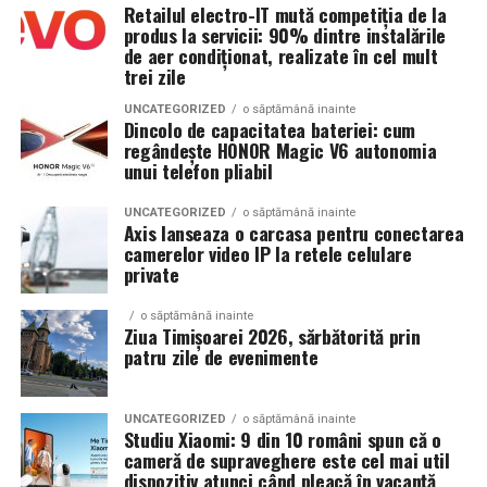
Retailul electro-IT mută competiția de la
Climatizare:
Beneficiul asupra ratelor de sarcină la FIV nu este
aer condiționat integrat pentru
produs la servicii: 90% dintre instalările
demonstrat consistent în studii
menținerea bateriilor la temperatură optimă
de aer condiționat, realizate în cel mult
trei zile
Decizia se ia individualizat
, în colaborare între
Mobilitate:
roți tip off-road pentru deplasare
ginecologul chirurg și specialistul FIV, luând în
UNCATEGORIZED
o săptămână inainte
pe teren accidentat
Dincolo de capacitatea bateriei: cum
considerare: dimensiunea endometriomului, rezerva
regândește HONOR Magic V6 autonomia
ovariană curentă, istoricul de operații ovariene
unui telefon pliabil
anterioare și numărul de cicluri FIV planificate.
Configurația conectică a fost dimensionată conform cerințelor
UNCATEGORIZED
o săptămână inainte
beneficiarului. La cerere, modelul poate fi extins cu prize
Axis lanseaza o carcasa pentru conectarea
Când intervine chirurgia în endometrioza asociată
camerelor video IP la retele celulare
suplimentare, sisteme de iluminat exterior, monitorizare la
infertilității?
private
distanță și conectivitate GSM.
Indicații clare pentru chirurgie laparoscopică:
o săptămână inainte
Ziua Timișoarei 2026, sărbătorită prin
Gama completă: de la 3 metri la 12 metri
patru zile de evenimente
Endometrioame ovariene peste
4-5 cm
— risc de
lungime container
complicații (torsiune, ruptură), accesibilitate dificilă
la puncție, impact asupra calității ovocitelor
UNCATEGORIZED
o săptămână inainte
Modelul livrat către beneficiar reprezintă varianta de intrare a
Studiu Xiaomi: 9 din 10 români spun că o
centrale fotovoltaice
gamei UZINEX. Producătorul oferă
Obstrucție tubară cauzată de aderențe sau
cameră de supraveghere este cel mai util
dispozitiv atunci când pleacă în vacanță
endometrioză — chirurgia poate restabili
mobile
în configurații adaptate volumului de consum al fiecărui