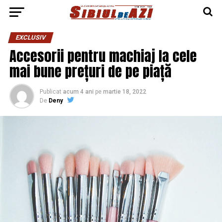
EXCLUSIV
Accesorii pentru machiaj la cele
mai bune prețuri de pe piață
Publicat
acum 4 ani
pe
martie 18, 2022
De
Deny