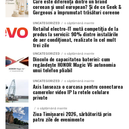
Care este diferența dintre un brand
Chistectomia reduce rezerva ovariană — risc real,
coreean și unul european? Și de ce Geek &
Conectică:
priză 220 V monofazic, priză
Gorgeous a împrumutat trăsături coreene
mai ales pentru endometrioame bilaterale sau
380 V trifazic, priză încărcare auto electric
recurente
UNCATEGORIZED
o săptămână inainte
Retailul electro-IT mută competiția de la
Climatizare:
Beneficiul asupra ratelor de sarcină la FIV nu este
aer condiționat integrat pentru
produs la servicii: 90% dintre instalările
demonstrat consistent în studii
menținerea bateriilor la temperatură optimă
de aer condiționat, realizate în cel mult
trei zile
Decizia se ia individualizat
, în colaborare între
Mobilitate:
roți tip off-road pentru deplasare
ginecologul chirurg și specialistul FIV, luând în
UNCATEGORIZED
o săptămână inainte
pe teren accidentat
Dincolo de capacitatea bateriei: cum
considerare: dimensiunea endometriomului, rezerva
regândește HONOR Magic V6 autonomia
ovariană curentă, istoricul de operații ovariene
unui telefon pliabil
anterioare și numărul de cicluri FIV planificate.
Configurația conectică a fost dimensionată conform cerințelor
UNCATEGORIZED
o săptămână inainte
beneficiarului. La cerere, modelul poate fi extins cu prize
Axis lanseaza o carcasa pentru conectarea
Când intervine chirurgia în endometrioza asociată
camerelor video IP la retele celulare
suplimentare, sisteme de iluminat exterior, monitorizare la
infertilității?
private
distanță și conectivitate GSM.
Indicații clare pentru chirurgie laparoscopică:
o săptămână inainte
Ziua Timișoarei 2026, sărbătorită prin
Gama completă: de la 3 metri la 12 metri
patru zile de evenimente
Endometrioame ovariene peste
4-5 cm
— risc de
lungime container
complicații (torsiune, ruptură), accesibilitate dificilă