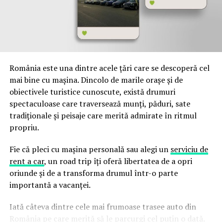
aici pun la dispoziție una care este mai mult decât
plăcută și foarte variată. De la unele dintre cele mai
colorate
seturi de pensule
& beauty blender la unele
simple, realizate din materiale cu totul și cu totul noi,
toate acestea sunt disponibile acum pe site-ul lor, la
doar un click distanță. Tot ce trebuie să faci este să te
România este una dintre acele țări care se descoperă cel
gândești la o selecție care ar fi potrivită pentru tine și
mai bine cu mașina. Dincolo de marile orașe și de
pentru tipurile de piele pe care le vei folosi.
obiectivele turistice cunoscute, există drumuri
spectaculoase care traversează munți, păduri, sate
tradiționale și peisaje care merită admirate în ritmul
propriu.
Soluțiile pe potrivite pentru toate tipurile de ten
Fie că pleci cu mașina personală sau alegi un
serviciu de
Mai mult, toate regulile unui make-up reușit, ne spun că
rent a car
, un road trip îți oferă libertatea de a opri
ceea ce folosești pentru uniformizarea fondului de ten
oriunde și de a transforma drumul într-o parte
poate fi aspectul cel mai important pentru un rezultat
importantă a vacanței.
perfect. Din acest motiv, cu ajutorul produselor de aici
vei avea ocazia să descoperi o nouă soluție pentru tine și
Iată câteva dintre cele mai frumoase trasee auto din
pentru nevoile tale, care mai mult ca sigur, te va cuceri
România pe care merită să le parcurgi cel puțin o dată.