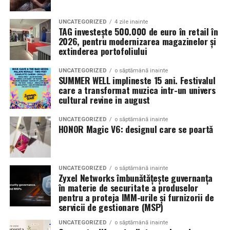
Configurația livrată către beneficiar
Reducerea inflamației pelvine
Modelul livrat reprezintă varianta compactă din gama UZINEX
UNCATEGORIZED
4 zile inainte
TAG investește 500.000 de euro în retail în
Îmbunătățirea accesului la foliculi pentru puncție
centrale fotovoltaice mobile
de
, dimensionată pentru
2026, pentru modernizarea magazinelor și
ovariană (dacă se merge pe FIV)
extinderea portofoliului
alimentarea unui echipament electric de subtraversări orizontale
Endometrioamele și FIV — o decizie dificilă
Aceasta
și a sculelor auxiliare de șantier.
UNCATEGORIZED
o săptămână inainte
este una dintre cele mai complexe decizii în medicina
SUMMER WELL implineste 15 ani. Festivalul
reproductivă: la o femeie cu endometriom ovarian care
care a transformat muzica intr-un univers
Specificații tehnice principale:
cultural revine in august
urmează FIV, operezi sau nu înainte?
Panouri fotovoltaice instalate:
24 kW
UNCATEGORIZED
o săptămână inainte
Argumente pentru chistectomie preoperatorie:
HONOR Magic V6: designul care se poartă
Sistem de stocare:
52 kWh baterii LiFePO4
Acces mai bun la foliculii ovarieni la puncție
Invertor hibrid:
24 kW
Reducerea contaminării cu lichidul toxic din
UNCATEGORIZED
o săptămână inainte
Zyxel Networks îmbunătățește guvernanța
endometriom
Dimensiune container transport:
3 × 2,5
în materie de securitate a produselor
metri
Îmbunătățirea mediului folicular
pentru a proteja IMM-urile și furnizorii de
servicii de gestionare (MSP)
Lungime panouri desfășurate:
~60 metri
Argumente împotriva chistectomiei preoperatorii:
UNCATEGORIZED
o săptămână inainte
liniari