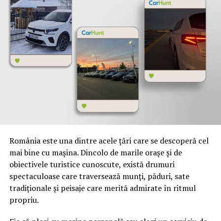
Alte subiecte vă aștepată pe site-ul
știri Timiș
.
Articolul precedent
Ce cadou îi faci mamei tale de ziua ei?
4 idei de cadouri care o vor face fericită
România este una dintre acele țări care se descoperă cel
mai bine cu mașina. Dincolo de marile orașe și de
obiectivele turistice cunoscute, există drumuri
spectaculoase care traversează munți, păduri, sate
tradiționale și peisaje care merită admirate în ritmul
propriu.