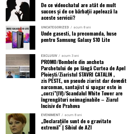
„Există un decalaj
De ce videochatul are atât de mult
îmbunătățește fertilitatea
și nu trebuie recomandat cu
succes și de ce bărbații apelează la
structural între
scopul de a crește șansele de sarcină. Suprimarea
aceste servicii?
hormonală oprește funcția ovariană și, implicit, orice
cerințele actuale ale
posibilitate de concepție pe durata tratamentului.
UNCATEGORIZED
acum 8 ani
fondurilor europene —
Unde gasesti, la precomanda, huse
pentru Samsung Galaxy S10 Lite
Analogii GnRH sunt folosiți uneori
preoperator
pentru
care impun
a reduce volumul și vascularizația leziunilor (facilitând
echipamente 100%
chirurgia), sau
postoperator
pentru a preveni recurența
EXCLUSIV
acum 3 ani
electrice — și
PROMO/Bombele din ancheta
— dar nu ca tratament de fertilitate în sine.
Parchetului de pe lângă Curtea de Apel
capacitatea reală a
Ploieşti/Ziaristul STAVRI CATALIN ,
Mesajul final pentru femeile cu endometrioză și
zis PESTE, un pseudo ziarist dar dovedit
infrastructurii de a livra
dorința de sarcină
narcoman, santajist si spagar este in
energie acolo unde se
„corzi”(IV)/Scandalul White Tower are
Endometrioza nu înseamnă infertilitate garantată.
îngrengături neimaginabile – Ziarul
desfășoară lucrările.
Multe femei cu endometrioză, inclusiv stadii avansate,
Incisiv de Prahova
rămân gravide — spontan sau cu ajutorul tratamentelor
Centrala fotovoltaică
EVENIMENT
acum 8 ani
de reproducere asistată.
mobilă este răspunsul
„Declaraţiile sunt de o gravitate
extremă” | Sibiul de AZI
Dar infertilitatea asociată endometriozei necesită o
nostru concret la acest