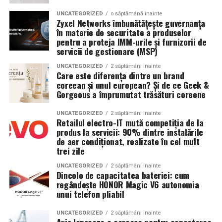
Invertor hibrid:
24 kW
Reducerea contaminării cu lichidul toxic din
UNCATEGORIZED
o săptămână inainte
Zyxel Networks îmbunătățește guvernanța
endometriom
Dimensiune container transport:
3 × 2,5
în materie de securitate a produselor
metri
Îmbunătățirea mediului folicular
pentru a proteja IMM-urile și furnizorii de
servicii de gestionare (MSP)
Lungime panouri desfășurate:
~60 metri
Argumente împotriva chistectomiei preoperatorii:
UNCATEGORIZED
2 săptămâni inainte
liniari
Care este diferența dintre un brand
Chistectomia reduce rezerva ovariană — risc real,
coreean și unul european? Și de ce Geek &
Conectică:
priză 220 V monofazic, priză
Gorgeous a împrumutat trăsături coreene
mai ales pentru endometrioame bilaterale sau
380 V trifazic, priză încărcare auto electric
recurente
UNCATEGORIZED
2 săptămâni inainte
Retailul electro-IT mută competiția de la
Climatizare:
Beneficiul asupra ratelor de sarcină la FIV nu este
aer condiționat integrat pentru
produs la servicii: 90% dintre instalările
demonstrat consistent în studii
menținerea bateriilor la temperatură optimă
de aer condiționat, realizate în cel mult
trei zile
Decizia se ia individualizat
, în colaborare între
Mobilitate:
roți tip off-road pentru deplasare
ginecologul chirurg și specialistul FIV, luând în
UNCATEGORIZED
2 săptămâni inainte
pe teren accidentat
Dincolo de capacitatea bateriei: cum
considerare: dimensiunea endometriomului, rezerva
regândește HONOR Magic V6 autonomia
ovariană curentă, istoricul de operații ovariene
unui telefon pliabil
anterioare și numărul de cicluri FIV planificate.
Configurația conectică a fost dimensionată conform cerințelor
UNCATEGORIZED
2 săptămâni inainte
beneficiarului. La cerere, modelul poate fi extins cu prize