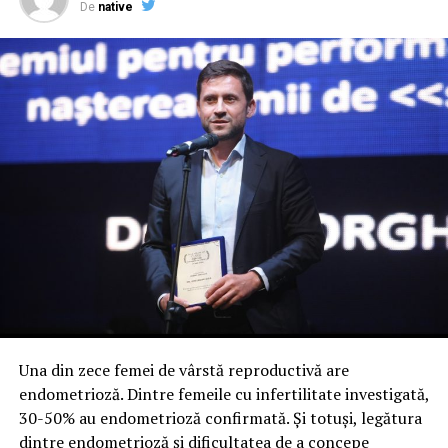
De
native
verifici condițiile de circulație.
Transalpina – șoseaua aflată la cea mai mare
altitudine din România
Transalpina este un alt traseu care nu ar trebui să
lipsească de pe lista pasionaților de condus. Traversează
Munții Parâng și oferă panorame impresionante pe
aproape tot parcursul.
Drumul este apreciat atât de motocicliști, cât și de
șoferii care caută experiențe memorabile și peisaje
spectaculoase.
Valea Prahovei – un traseu clasic, dar mereu
spectaculos
Una din zece femei de vârstă reproductivă are
endometrioză. Dintre femeile cu infertilitate investigată,
Drumul dintre București și Brașov este unul dintre cele
30-50% au endometrioză confirmată. Și totuși, legătura
mai circulate din țară, dar și unul dintre cele mai
dintre endometrioză și dificultatea de a concepe