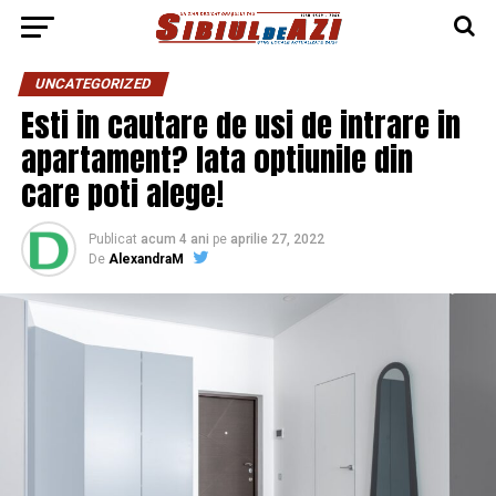
UNCATEGORIZED
Esti in cautare de usi de intrare in
apartament? Iata optiunile din
care poti alege!
Publicat
acum 4 ani
pe
aprilie 27, 2022
De
AlexandraM