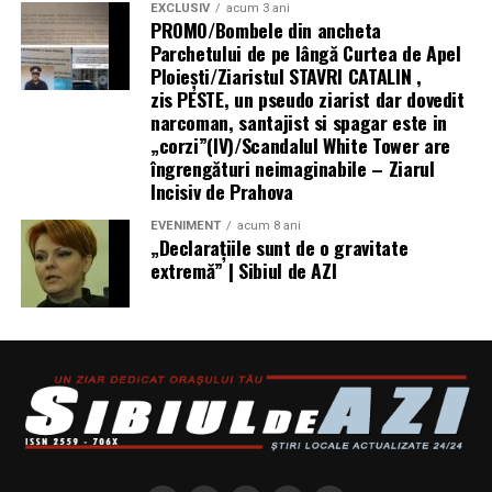
Mai multe informații despre HONOR Watch 6 sunt
EXCLUSIV
acum 3 ani
PROMO/Bombele din ancheta
disponibile pe pagina oficială a produsului:
Parchetului de pe lângă Curtea de Apel
Ploieşti/Ziaristul STAVRI CATALIN ,
https://www.honor.com/ro/wearables/honor-watch-6/.
zis PESTE, un pseudo ziarist dar dovedit
narcoman, santajist si spagar este in
„corzi”(IV)/Scandalul White Tower are
îngrengături neimaginabile – Ziarul
Incisiv de Prahova
EVENIMENT
acum 8 ani
„Declaraţiile sunt de o gravitate
extremă” | Sibiul de AZI