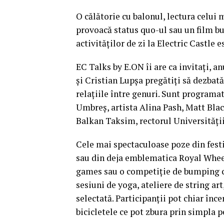
O călătorie cu balonul, lectura celui 
provoacă status quo-ul sau un film bu
activităților de zi la Electric Castle e
EC Talks by E.ON îi are ca invitați, 
și Cristian Lupșa pregătiți să dezbat
relațiile între genuri. Sunt programa
Umbreș, artista Alina Pash, Matt Blac
Balkan Taksim, rectorul Universități
Cele mai spectaculoase poze din festiv
sau din deja emblematica Royal Wheel 
games sau o competiție de bumping ca
sesiuni de yoga, ateliere de string ar
selectată. Participanții pot chiar înce
bicicletele ce pot zbura prin simpla p