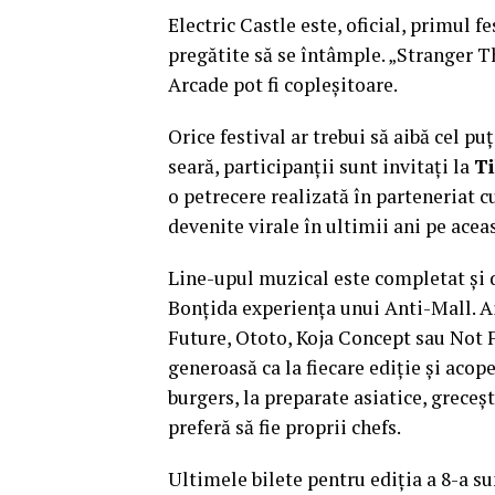
Electric Castle este, oficial, primul 
pregătite să se întâmple. „Stranger T
Arcade pot fi copleșitoare.
Orice festival ar trebui să aibă cel pu
seară, participanții sunt invitați la
Ti
o petrecere realizată în parteneriat 
devenite virale în ultimii ani pe aceas
Line-upul muzical este completat și de
Bonțida experiența unui Anti-Mall. Ai
Future, Ototo, Koja Concept sau Not 
generoasă ca la fiecare ediție și acope
burgers, la preparate asiatice, greceș
preferă să fie proprii chefs.
Ultimele bilete pentru ediția a 8-a s