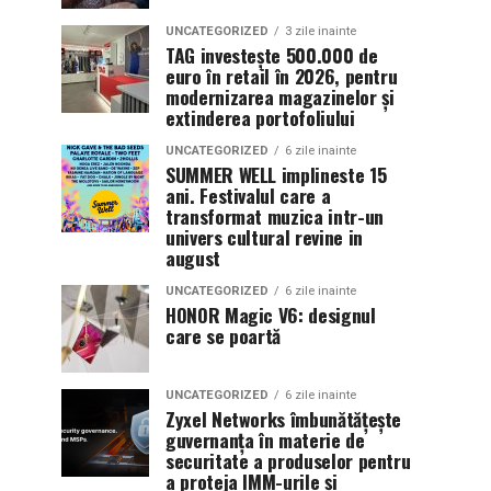
UNCATEGORIZED
3 zile inainte
TAG investește 500.000 de
euro în retail în 2026, pentru
modernizarea magazinelor și
extinderea portofoliului
UNCATEGORIZED
6 zile inainte
SUMMER WELL implineste 15
ani. Festivalul care a
transformat muzica intr-un
univers cultural revine in
august
UNCATEGORIZED
6 zile inainte
HONOR Magic V6: designul
care se poartă
UNCATEGORIZED
6 zile inainte
Zyxel Networks îmbunătățește
guvernanța în materie de
securitate a produselor pentru
a proteja IMM-urile și