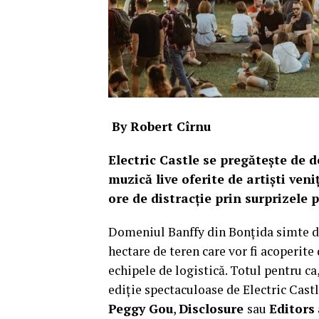
By Robert Cîrnu
Electric Castle se pregătește de de
muzică live oferite de artiști veni
ore de distracție prin surprizele 
Domeniul Banffy din Bonțida simte dej
hectare de teren care vor fi acoperit
echipele de logistică. Totul pentru ca
ediție spectaculoase de Electric Cas
Peggy Gou
,
Disclosure
sau
Editors