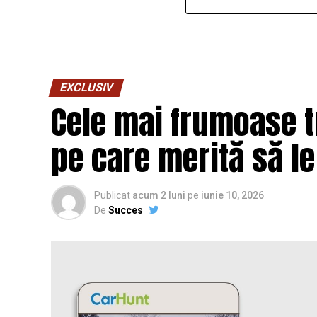
EXCLUSIV
Cele mai frumoase 
pe care merită să l
Publicat
acum 2 luni
pe
iunie 10, 2026
De
Succes