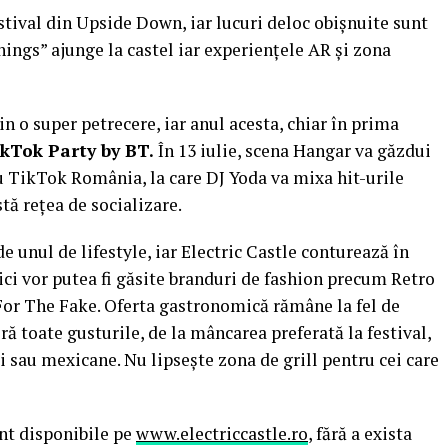
festival din Upside Down, iar lucuri deloc obișnuite sunt
hings” ajunge la castel iar experiențele AR și zona
țin o super petrecere, iar anul acesta, chiar în prima
kTok Party by BT.
În 13 iulie, scena Hangar va găzdui
cu TikTok România, la care DJ Yoda va mixa hit-urile
tă rețea de socializare.
 unul de lifestyle, iar Electric Castle conturează în
ci vor putea fi găsite branduri de fashion precum Retro
For The Fake. Oferta gastronomică rămâne la fel de
ră toate gusturile, de la mâncarea preferată la festival,
ti sau mexicane. Nu lipsește zona de grill pentru cei care
unt disponibile pe
www.electriccastle.ro
, fără a exista