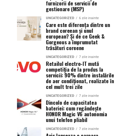
furnizorii de servicii de
gestionare (MSP)
UNCATEGORIZED
6 zile inainte
Care este diferența dintre un
brand coreean și unul
european? Și de ce Geek &
Gorgeous a împrumutat
trăsături coreene
UNCATEGORIZED
7 zile inainte
Retailul electro-IT mută
competiția de la produs la
servicii: 90% dintre instalările
de aer condiționat, realizate în
cel mult trei zile
UNCATEGORIZED
7 zile inainte
Dincolo de capacitatea
bateriei: cum regândește
HONOR Magic V6 autonomia
unui telefon pliabil
UNCATEGORIZED
7 zile inainte
Axis lanseaza o carcasa