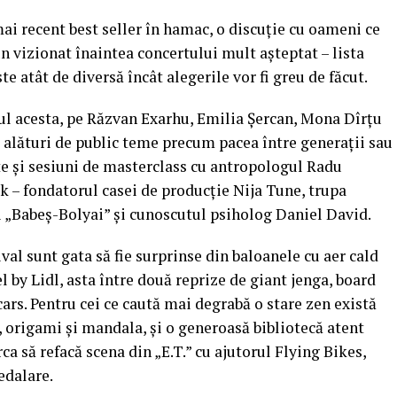
mai recent best seller în hamac, o discuție cu oameni ce
n vizionat înaintea concertului mult așteptat – lista
ste atât de diversă încât alegerile vor fi greu de făcut.
anul acesta, pe Răzvan Exarhu, Emilia Șercan, Mona Dîrțu
ă alături de public teme precum pacea între generații sau
te și sesiuni de masterclass cu antropologul Radu
k – fondatorul casei de producție Nija Tune, trupa
i „Babeș-Bolyai” și cunoscutul psiholog Daniel David.
al sunt gata să fie surprinse din baloanele cu aer cald
by Lidl, asta între două reprize de giant jenga, board
rs. Pentru cei ce caută mai degrabă o stare zen există
t, origami și mandala, și o generoasă bibliotecă atent
rca să refacă scena din „E.T.” cu ajutorul Flying Bikes,
edalare.