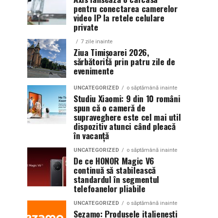
pentru conectarea camerelor
video IP la retele celulare
private
7 zile inainte
Ziua Timișoarei 2026,
sărbătorită prin patru zile de
evenimente
UNCATEGORIZED
o săptămână inainte
Studiu Xiaomi: 9 din 10 români
spun că o cameră de
supraveghere este cel mai util
dispozitiv atunci când pleacă
în vacanță
UNCATEGORIZED
o săptămână inainte
De ce HONOR Magic V6
continuă să stabilească
standardul în segmentul
telefoanelor pliabile
UNCATEGORIZED
o săptămână inainte
Sezamo: Produsele italienești