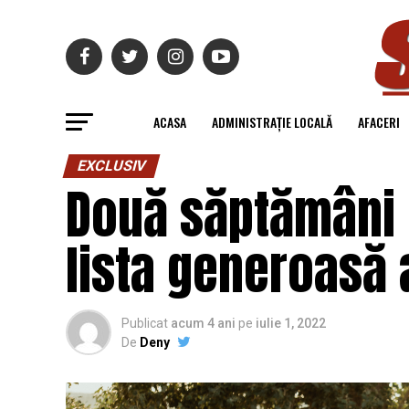
ACASA
ADMINISTRAȚIE LOCALĂ
AFACERI
EXCLUSIV
Două săptămâni p
lista generoasă a
Publicat
acum 4 ani
pe
iulie 1, 2022
De
Deny