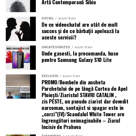
Artă Contemporană Sibiu
infrastructură energetică
Tratamentul hormonal al endometriozei
(contraceptive, progestative, analogi GnRH)
nu
SOCIAL
acum 8 ani
„Există un decalaj
De ce videochatul are atât de mult
îmbunătățește fertilitatea
și nu trebuie recomandat cu
succes și de ce bărbații apelează la
structural între
scopul de a crește șansele de sarcină. Suprimarea
aceste servicii?
hormonală oprește funcția ovariană și, implicit, orice
cerințele actuale ale
posibilitate de concepție pe durata tratamentului.
UNCATEGORIZED
acum 8 ani
fondurilor europene —
Unde gasesti, la precomanda, huse
pentru Samsung Galaxy S10 Lite
Analogii GnRH sunt folosiți uneori
preoperator
pentru
care impun
a reduce volumul și vascularizația leziunilor (facilitând
echipamente 100%
chirurgia), sau
postoperator
pentru a preveni recurența
EXCLUSIV
acum 3 ani
electrice — și
PROMO/Bombele din ancheta
— dar nu ca tratament de fertilitate în sine.
Parchetului de pe lângă Curtea de Apel
capacitatea reală a
Ploieşti/Ziaristul STAVRI CATALIN ,
Mesajul final pentru femeile cu endometrioză și
zis PESTE, un pseudo ziarist dar dovedit
infrastructurii de a livra
dorința de sarcină
narcoman, santajist si spagar este in
energie acolo unde se
„corzi”(IV)/Scandalul White Tower are
Endometrioza nu înseamnă infertilitate garantată.
îngrengături neimaginabile – Ziarul
desfășoară lucrările.
Multe femei cu endometrioză, inclusiv stadii avansate,
Incisiv de Prahova
rămân gravide — spontan sau cu ajutorul tratamentelor
Centrala fotovoltaică