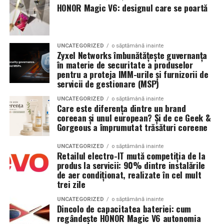
Argumente pentru chistectomie preoperatorie:
HONOR Magic V6: designul care se poartă
Sistem de stocare:
52 kWh baterii LiFePO4
Acces mai bun la foliculii ovarieni la puncție
Invertor hibrid:
24 kW
Reducerea contaminării cu lichidul toxic din
UNCATEGORIZED
o săptămână inainte
Zyxel Networks îmbunătățește guvernanța
endometriom
Dimensiune container transport:
3 × 2,5
în materie de securitate a produselor
metri
Îmbunătățirea mediului folicular
pentru a proteja IMM-urile și furnizorii de
servicii de gestionare (MSP)
Lungime panouri desfășurate:
~60 metri
Argumente împotriva chistectomiei preoperatorii:
UNCATEGORIZED
o săptămână inainte
liniari
Care este diferența dintre un brand
Chistectomia reduce rezerva ovariană — risc real,
coreean și unul european? Și de ce Geek &
Conectică:
priză 220 V monofazic, priză
Gorgeous a împrumutat trăsături coreene
mai ales pentru endometrioame bilaterale sau
380 V trifazic, priză încărcare auto electric
recurente
UNCATEGORIZED
o săptămână inainte
Retailul electro-IT mută competiția de la
Climatizare:
Beneficiul asupra ratelor de sarcină la FIV nu este
aer condiționat integrat pentru
produs la servicii: 90% dintre instalările
demonstrat consistent în studii
menținerea bateriilor la temperatură optimă
de aer condiționat, realizate în cel mult
trei zile
Decizia se ia individualizat
, în colaborare între
Mobilitate:
roți tip off-road pentru deplasare
ginecologul chirurg și specialistul FIV, luând în
UNCATEGORIZED
o săptămână inainte
pe teren accidentat
Dincolo de capacitatea bateriei: cum
considerare: dimensiunea endometriomului, rezerva
regândește HONOR Magic V6 autonomia