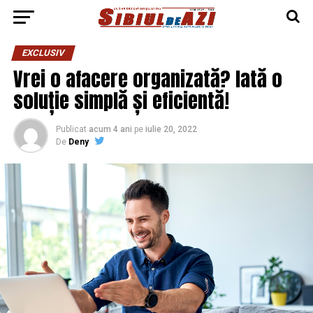
EXCLUSIV
Vrei o afacere organizată? Iată o
soluție simplă și eficientă!
Publicat
acum 4 ani
pe
iulie 20, 2022
De
Deny