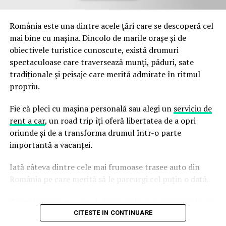
căldură?
România este una dintre acele țări care se descoperă cel
În primul rând, o
pompă de căldură
nu creează căldură.
mai bine cu mașina. Dincolo de marile orașe și de
Aceasta redistribuie căldura din aer sau din pământ
obiectivele turistice cunoscute, există drumuri
folosind un agent frigorific care circulă între
spectaculoase care traversează munți, păduri, sate
ventiloconvectorul din interior și compresorul din
tradiționale și peisaje care merită admirate în ritmul
exterior pentru a transfera căldura.
propriu.
În modul de răcire, o pompă de căldură absoarbe
Fie că pleci cu mașina personală sau alegi un
serviciu de
căldura din interiorul casei și o elimină în exterior. În
rent a car
, un road trip îți oferă libertatea de a opri
modul de încălzire, pompa de căldură absoarbe căldură
oriunde și de a transforma drumul într-o parte
din pământ sau aerul din exterior, chiar dacă aerul e
importantă a vacanței.
rece, și o elimină în interior.
Iată câteva dintre cele mai frumoase trasee auto din
Câte tipuri de pompe de căldură există?
România pe care merită să le parcurgi cel puțin o dată.
Cele mai întâlnite tipuri de pompe de căldură sunt
Transfăgărășan – unul dintre cele mai spectaculoase
pompele aer-apă și pompele sol-apă. Cele aer-apă
drumuri din Europa
transferă căldură între aerul din interior și aerul din
CITESTE IN CONTINUARE
exterior, și sunt cele care sunt preferate pentru