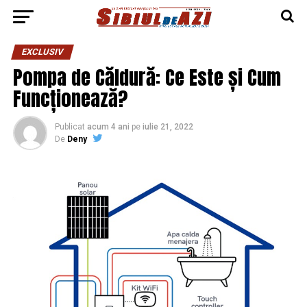
EXCLUSIV
Pompa de Căldură: Ce Este și Cum
Funcționează?
Publicat
acum 4 ani
pe
iulie 21, 2022
De
Deny