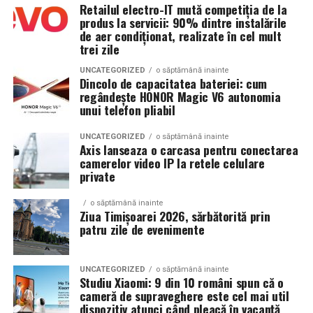
Retailul electro-IT mută competiția de la
Climatizare:
Beneficiul asupra ratelor de sarcină la FIV nu este
aer condiționat integrat pentru
produs la servicii: 90% dintre instalările
demonstrat consistent în studii
menținerea bateriilor la temperatură optimă
de aer condiționat, realizate în cel mult
trei zile
Decizia se ia individualizat
, în colaborare între
Mobilitate:
roți tip off-road pentru deplasare
ginecologul chirurg și specialistul FIV, luând în
UNCATEGORIZED
o săptămână inainte
pe teren accidentat
Dincolo de capacitatea bateriei: cum
considerare: dimensiunea endometriomului, rezerva
regândește HONOR Magic V6 autonomia
ovariană curentă, istoricul de operații ovariene
unui telefon pliabil
anterioare și numărul de cicluri FIV planificate.
Configurația conectică a fost dimensionată conform cerințelor
UNCATEGORIZED
o săptămână inainte
beneficiarului. La cerere, modelul poate fi extins cu prize
Axis lanseaza o carcasa pentru conectarea
Când intervine chirurgia în endometrioza asociată
camerelor video IP la retele celulare
suplimentare, sisteme de iluminat exterior, monitorizare la
infertilității?
private
distanță și conectivitate GSM.
Indicații clare pentru chirurgie laparoscopică:
o săptămână inainte
Ziua Timișoarei 2026, sărbătorită prin
Gama completă: de la 3 metri la 12 metri
patru zile de evenimente
Endometrioame ovariene peste
4-5 cm
— risc de
lungime container
complicații (torsiune, ruptură), accesibilitate dificilă
la puncție, impact asupra calității ovocitelor
UNCATEGORIZED
o săptămână inainte
Modelul livrat către beneficiar reprezintă varianta de intrare a
Studiu Xiaomi: 9 din 10 români spun că o
centrale fotovoltaice
gamei UZINEX. Producătorul oferă
Obstrucție tubară cauzată de aderențe sau
cameră de supraveghere este cel mai util
dispozitiv atunci când pleacă în vacanță
endometrioză — chirurgia poate restabili
mobile
în configurații adaptate volumului de consum al fiecărui