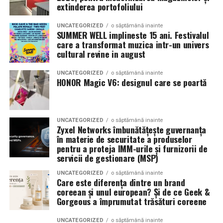
extinderea portofoliului
alimentarea unui echipament electric de subtraversări orizontale
Endometrioamele și FIV — o decizie dificilă
Aceasta
și a sculelor auxiliare de șantier.
UNCATEGORIZED
o săptămână inainte
este una dintre cele mai complexe decizii în medicina
SUMMER WELL implineste 15 ani. Festivalul
reproductivă: la o femeie cu endometriom ovarian care
care a transformat muzica intr-un univers
Specificații tehnice principale:
cultural revine in august
urmează FIV, operezi sau nu înainte?
Panouri fotovoltaice instalate:
24 kW
UNCATEGORIZED
o săptămână inainte
Argumente pentru chistectomie preoperatorie:
HONOR Magic V6: designul care se poartă
Sistem de stocare:
52 kWh baterii LiFePO4
Acces mai bun la foliculii ovarieni la puncție
Invertor hibrid:
24 kW
Reducerea contaminării cu lichidul toxic din
UNCATEGORIZED
o săptămână inainte
Zyxel Networks îmbunătățește guvernanța
endometriom
Dimensiune container transport:
3 × 2,5
în materie de securitate a produselor
metri
Îmbunătățirea mediului folicular
pentru a proteja IMM-urile și furnizorii de
servicii de gestionare (MSP)
Lungime panouri desfășurate:
~60 metri
Argumente împotriva chistectomiei preoperatorii:
UNCATEGORIZED
o săptămână inainte
liniari
Care este diferența dintre un brand
Chistectomia reduce rezerva ovariană — risc real,
coreean și unul european? Și de ce Geek &
Conectică:
priză 220 V monofazic, priză
Gorgeous a împrumutat trăsături coreene
mai ales pentru endometrioame bilaterale sau
380 V trifazic, priză încărcare auto electric
recurente
UNCATEGORIZED
o săptămână inainte