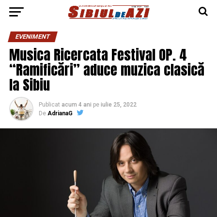
EVENIMENT
Musica Ricercata Festival OP. 4
“Ramificări” aduce muzica clasică
la Sibiu
Publicat
acum 4 ani
pe
iulie 25, 2022
De
AdrianaG