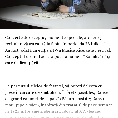
Concerte de excepție, momente speciale, ateliere și
recitaluri vă așteaptă la Sibiu, în perioada 28 Iulie – 1
August, odată cu ediția a IV-a Musica Ricercata Festival.
Conceptul de anul acesta poartă numele “Ramificări” și
este dedicat păcii.
Pe parcursul zilelor de festival, vă puteți delecta cu
piese încărcate de simbolism: “Fôrets paisibles; Danse
de grand calumet de la paix” (Păduri liniștite; Dansul
marii pipe a păcii), inspirată din tratatul de pace semnat
în 1725 între amerindieni și Ludovic al XVI-lea sau
lucrarea care dă și numele acestei ediții, Ramifications,