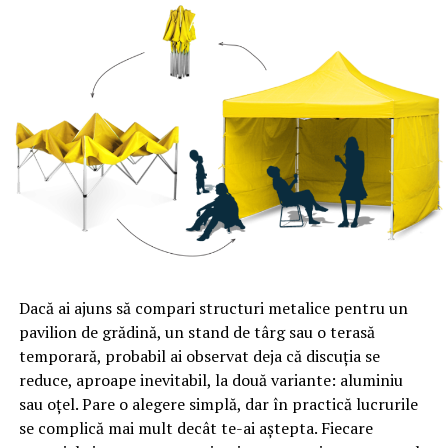
Ricercata, Orchestra de Tineret a Moldovei, Corul
Filarmonicii din Vinița (Ucraina), compoziția cu cel mai
puternic mesaj pacifist, Simfonia nr. 9 “Oda bucuriei” de
Ludwig van Beethoven, precum și finalul operei “La
foresta d’Hermanstad” de Valentino Fioravanti,
reamintindu-ne că pacea este cea mai importantă
valoare în contextul actual.
În cadrul festivalului, se vor realiza și donații pentru
refugiații din Ucraina, către ONG-ul partener: Crucea
Roșie Română. Donațiile se pot face prin SMS la 8825 cu
Dacă ai ajuns să compari structuri metalice pentru un
textul
festival
, suma alocată cauzei fiind de 2 Euro/SMS,
pavilion de grădină, un stand de târg sau o terasă
sau online pe
www.crucearosie.ro
. Nu se percepe TVA
temporară, probabil ai observat deja că discuția se
pentru donațiile de pe abonament. În reţelele Digi
reduce, aproape inevitabil, la două variante: aluminiu
Mobil, Orange şi Telekom România Mobile, pentru
sau oțel. Pare o alegere simplă, dar în practică lucrurile
cartelele preplătite, TVA-ul a fost reţinut la
se complică mai mult decât te-ai aștepta. Fiecare
achiziţionarea creditului, iar pentru donaţiile de pe