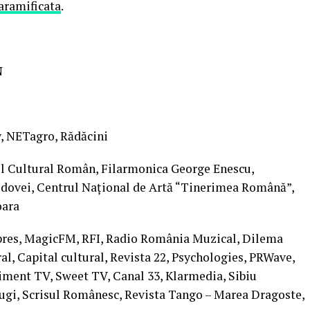
ramificata
.
N
, NETagro, Rădăcini
ul Cultural Român, Filarmonica George Enescu,
ldovei, Centrul Național de Artă “Tinerimea Română”,
oara
rpres, MagicFM, RFI, Radio România Muzical, Dilema
ral, Capital cultural, Revista 22, Psychologies, PRWave,
ent TV, Sweet TV, Canal 33, Klarmedia, Sibiu
lugi, Scrisul Românesc, Revista Tango – Marea Dragoste,