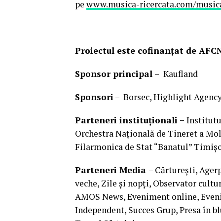
pe
www.musica-ricercata.com/musica
Proiectul este cofinanțat de AFC
Sponsor principal –
Kaufland
Sponsori
– Borsec, Highlight Agency
Parteneri instituționali –
Institut
Orchestra Națională de Tineret a Mo
Filarmonica de Stat “Banatul” Timiș
Parteneri Media
– Cărturești, Age
veche, Zile și nopți, Observator cultu
AMOS News, Eveniment online, Evenim
Independent, Succes Grup, Presa în b