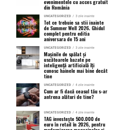
evenimentele cu acces gratuit
din România
UNCATEGORIZED
3 zile inainte
Tot ce trebuie sa stii inainte
de Summer Well 2026. Ghidul
complet pentru editia
aniversara de 15 ani
UNCATEGORIZED
3 zile inainte
Mașinile de spălat și
uscătoarele bazate pe
inteligență artificială îți
cunosc hainele mai bine decât
tine
UNCATEGORIZED
4 zile inainte
Cum ar fi dacă ceasul tău s-ar
antrena alături de tine?
UNCATEGORIZED
4 zile inainte
TAG investește 500.000 de
euro în retail în 2026, pentru
modernizarea magazinelor și