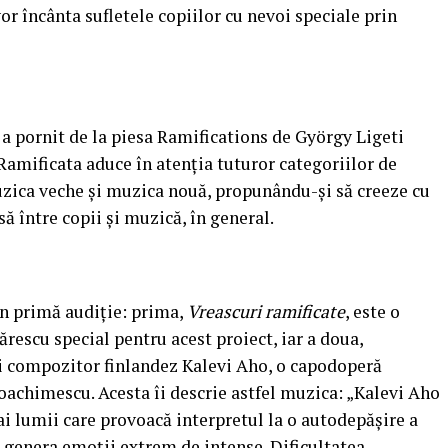
r încânta sufletele copiilor cu nevoi speciale prin
a pornit de la piesa Ramifications de György Ligeti
Ramificata aduce în atenția tuturor categoriilor de
uzica veche și muzica nouă, propunându-și să creeze cu
 între copii și muzică, în general.
 în primă audiție: prima,
Vreascuri ramificate
, este o
rescu special pentru acest proiect, iar a doua,
ui compozitor finlandez Kalevi Aho, o capodoperă
Ioachimescu. Acesta îi descrie astfel muzica: „Kalevi Aho
ai lumii care provoacă interpretul la o autodepășire a
a genera emoții extrem de intense. Dificultatea