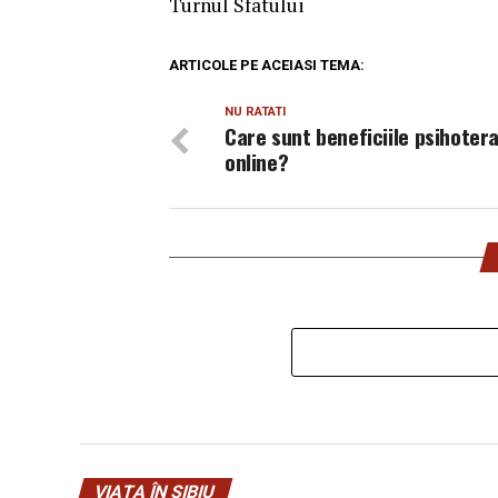
Turnul Sfatului
ARTICOLE PE ACEIASI TEMA:
NU RATATI
Care sunt beneficiile psihotera
online?
VIAȚA ÎN SIBIU