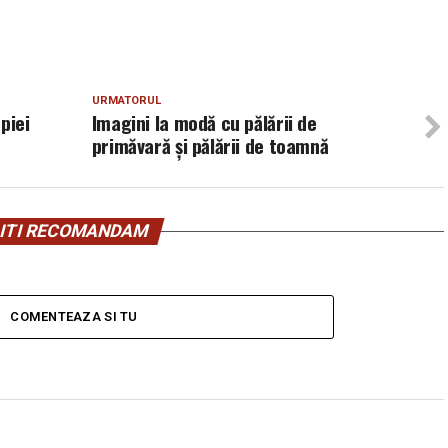
URMATORUL
piei
Imagini la modă cu pălării de
primăvară și pălării de toamnă
ITI RECOMANDAM
COMENTEAZA SI TU