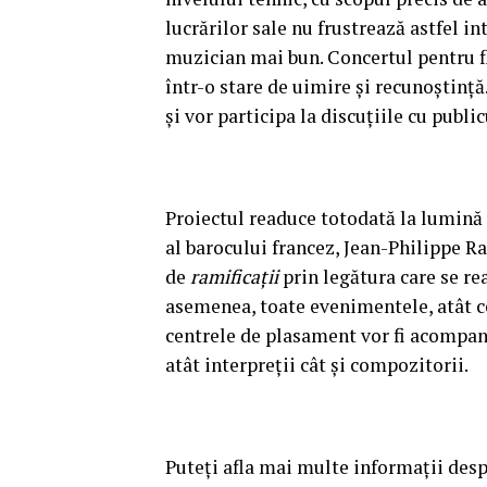
lucrărilor sale nu frustrează astfel int
muzician mai bun. Concertul pentru fla
într-o stare de uimire și recunoștință
și vor participa la discuțiile cu public
Proiectul readuce totodată la lumină 
al barocului francez, Jean-Philippe 
de
ramifica
ții
prin legătura care se rea
asemenea, toate evenimentele, atât cel
centrele de plasament vor fi acompania
atât interpreții cât și compozitorii.
Puteți afla mai multe informații des