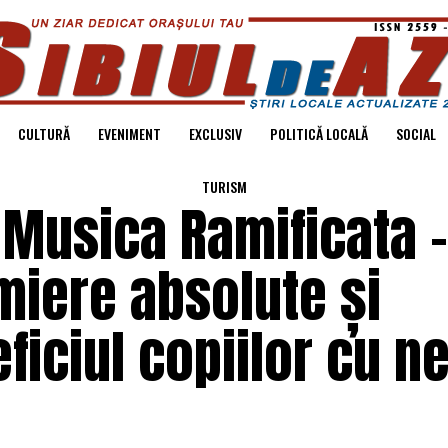
CULTURĂ
EVENIMENT
EXCLUSIV
POLITICĂ LOCALĂ
SOCIAL
TURISM
 Musica Ramificata –
miere absolute și
eficiul copiilor cu n