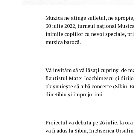
Muzica ne atinge sufletul, ne apropie,
30 iulie 2022, turneul național Music
inimile copiilor cu nevoi speciale, 
muzica barocă.
Vă invităm să vă lăsați cuprinși de 
flautistul Matei Ioachimescu și dirij
obișnuiește să aibă concerte (Sibiu, B
din Sibiu și împrejurimi.
Proiectul va debuta pe 26 iulie, la or
va fi adus la Sibiu, în Biserica Ursulin