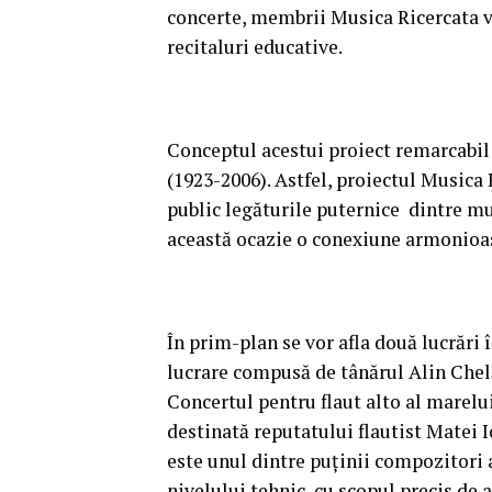
concerte, membrii Musica Ricercata vo
recitaluri educative.
Conceptul acestui proiect remarcabil 
(1923-2006). Astfel, proiectul Musica 
public legăturile puternice dintre m
această ocazie o conexiune armonioasă
În prim-plan se vor afla două lucrări
lucrare compusă de tânărul Alin Chelă
Concertul pentru flaut alto al marel
destinată reputatului flautist Matei 
este unul dintre puținii compozitori 
nivelului tehnic, cu scopul precis de 