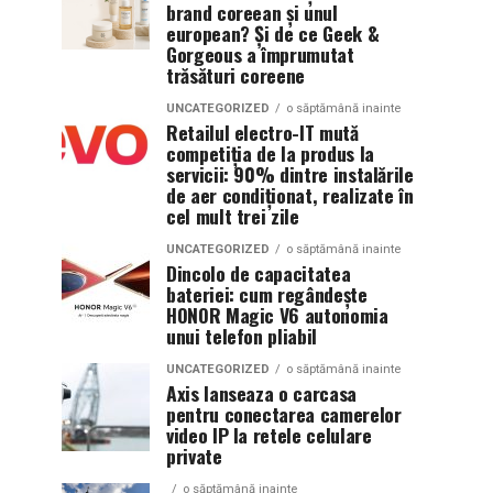
brand coreean și unul
european? Și de ce Geek &
Gorgeous a împrumutat
trăsături coreene
UNCATEGORIZED
o săptămână inainte
Retailul electro-IT mută
competiția de la produs la
servicii: 90% dintre instalările
de aer condiționat, realizate în
cel mult trei zile
UNCATEGORIZED
o săptămână inainte
Dincolo de capacitatea
bateriei: cum regândește
HONOR Magic V6 autonomia
unui telefon pliabil
UNCATEGORIZED
o săptămână inainte
Axis lanseaza o carcasa
pentru conectarea camerelor
video IP la retele celulare
private
o săptămână inainte