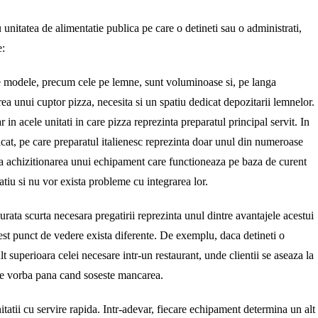
unitatea de alimentatie publica pe care o detineti sau o administrati,
e:
le modele, precum cele pe lemne, sunt voluminoase si, pe langa
a unui cuptor pizza, necesita si un spatiu dedicat depozitarii lemnelor.
 in acele unitati in care pizza reprezinta preparatul principal servit. In
icat, pe care preparatul italienesc reprezinta doar unul din numeroase
ba achizitionarea unui echipament care functioneaza pe baza de curent
tiu si nu vor exista probleme cu integrarea lor.
Durata scurta necesara pregatirii reprezinta unul dintre avantajele acestui
acest punct de vedere exista diferente. De exemplu, daca detineti o
lt superioara celei necesare intr-un restaurant, unde clientii se aseaza la
de vorba pana cand soseste mancarea.
unitatii cu servire rapida. Intr-adevar, fiecare echipament determina un alt