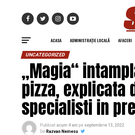
ACASA
ADMINISTRAȚIE LOCALĂ
AFACERI
UNCATEGORIZED
„Magia“ intampla
pizza, explicata 
specialisti in pr
Publicat
acum 4 ani
pe
septembrie 13, 2022
De
Razvan Nemesu