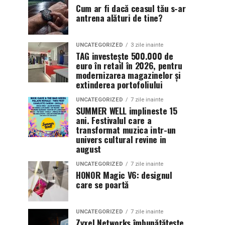
Cum ar fi dacă ceasul tău s-ar
antrena alături de tine?
UNCATEGORIZED
3 zile inainte
TAG investește 500.000 de
euro în retail în 2026, pentru
modernizarea magazinelor și
extinderea portofoliului
UNCATEGORIZED
7 zile inainte
SUMMER WELL implineste 15
ani. Festivalul care a
transformat muzica intr-un
univers cultural revine in
august
UNCATEGORIZED
7 zile inainte
HONOR Magic V6: designul
care se poartă
UNCATEGORIZED
7 zile inainte
Zyxel Networks îmbunătățește