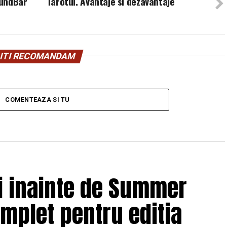
oundBar
Tarotul. Avantaje si dezavantaje
ITI RECOMANDAM
COMENTEAZA SI TU
ii inainte de Summer
omplet pentru editia