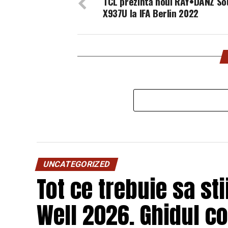
TCL prezintă noul RAY•DANZ S
X937U la IFA Berlin 2022
UNCATEGORIZED
Tot ce trebuie sa st
Well 2026. Ghidul c