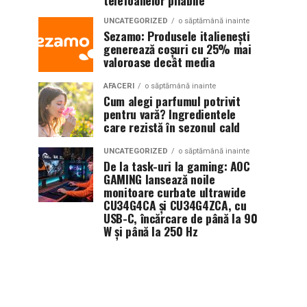
telefoanelor pliabile
UNCATEGORIZED
o săptămână inainte
Sezamo: Produsele italienești
generează coșuri cu 25% mai
valoroase decât media
AFACERI
o săptămână inainte
Cum alegi parfumul potrivit
pentru vară? Ingredientele
care rezistă în sezonul cald
UNCATEGORIZED
o săptămână inainte
De la task-uri la gaming: AOC
GAMING lansează noile
monitoare curbate ultrawide
CU34G4CA și CU34G4ZCA, cu
USB-C, încărcare de până la 90
W și până la 250 Hz