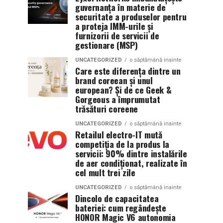
guvernanța în materie de
securitate a produselor pentru
a proteja IMM-urile și
furnizorii de servicii de
gestionare (MSP)
UNCATEGORIZED
o săptămână inainte
Care este diferența dintre un
brand coreean și unul
european? Și de ce Geek &
Gorgeous a împrumutat
trăsături coreene
UNCATEGORIZED
o săptămână inainte
Retailul electro-IT mută
competiția de la produs la
servicii: 90% dintre instalările
de aer condiționat, realizate în
cel mult trei zile
UNCATEGORIZED
o săptămână inainte
Dincolo de capacitatea
bateriei: cum regândește
HONOR Magic V6 autonomia