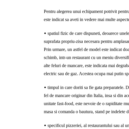
Pentru alegerea unui echipament potrivit pentru 
este indicat sa aveti in vedere mai multe aspect
•
spatiul fizic de care dispuneti, deoarece une
suprafata propriu-zisa necesara pentru amplasare
Prin urmare, un astfel de model este indicat doar
schimb, intr-un restaurant cu un meniu diversif
alte feluri de mancare, este indicata mai degra
electric sau de gaz. Acestea ocupa mai putin spa
•
timpul in care doriti sa fie gata preparatele. 
fel de mancare originar din Italia, insa si din 
unitate fast-food, este nevoie de o rapiditate mu
masa si comanda o bautura, stand pe indelete 
•
specificul pizzeriei, al restaurantului sau al 