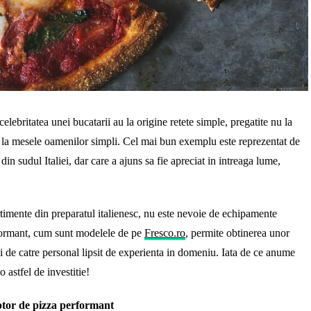
elebritatea unei bucatarii au la origine retete simple, pregatite nu la
 ci la mesele oamenilor simpli. Cel mai bun exemplu este reprezentat de
din sudul Italiei, dar care a ajuns sa fie apreciat in intreaga lume,
rtimente din preparatul italienesc, nu este nevoie de echipamente
rformant, cum sunt modelele de pe
Fresco.ro
, permite obtinerea unor
 si de catre personal lipsit de experienta in domeniu. Iata de ce anume
o astfel de investitie!
uptor de pizza performant