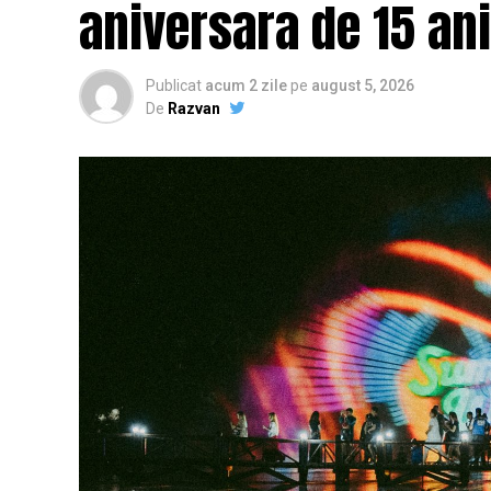
aniversara de 15 ani
Publicat
acum 2 zile
pe
august 5, 2026
De
Razvan