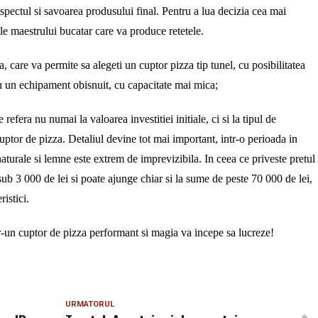
 aspectul si savoarea produsului final. Pentru a lua decizia cea mai
ile maestrului bucatar care va produce retetele.
ea, care va permite sa alegeti un cuptor pizza tip tunel, cu posibilitatea
au un echipament obisnuit, cu capacitate mai mica;
 refera nu numai la valoarea investitiei initiale, ci si la tipul de
ptor de pizza. Detaliul devine tot mai important, intr-o perioada in
 naturale si lemne este extrem de imprevizibila. In ceea ce priveste pretul
ub 3 000 de lei si poate ajunge chiar si la sume de peste 70 000 de lei,
ristici.
ntr-un cuptor de pizza performant si magia va incepe sa lucreze!
URMATORUL