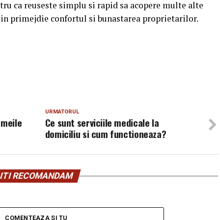
entru ca reuseste simplu si rapid sa acopere multe alte
a in primejdie confortul si bunastarea proprietarilor.
URMATORUL
emeile
Ce sunt serviciile medicale la
domiciliu si cum functioneaza?
ITI RECOMANDAM
COMENTEAZA SI TU