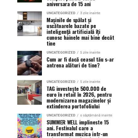
aniversara de 15 ani
UNCATEGORIZED
3 zile inainte
Mașinile de spălat și
uscătoarele bazate pe
inteligență artificială îți
cunosc hainele mai bine decât
tine
UNCATEGORIZED
5 zile inainte
Cum ar fi dacă ceasul tău s-ar
antrena alături de tine?
UNCATEGORIZED
5 zile inainte
TAG investește 500.000 de
euro în retail în 2026, pentru
modernizarea magazinelor și
extinderea portofoliului
UNCATEGORIZED
o săptămână inainte
SUMMER WELL implineste 15
ani. Festivalul care a
transformat muzica intr-un