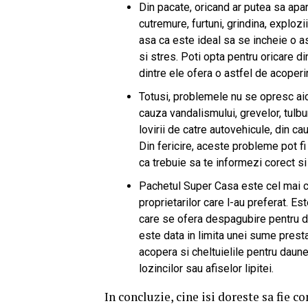
Din pacate, oricand ar putea sa apara
cutremure, furtuni, grindina, explozi
asa ca este ideal sa se incheie o ast
si stres. Poti opta pentru oricare di
dintre ele ofera o astfel de acoper
Totusi, problemele nu se opresc aici,
cauza vandalismului, grevelor, tulbur
lovirii de catre autovehicule, din ca
Din fericire, aceste probleme pot f
ca trebuie sa te informezi corect si
Pachetul Super Casa este cel mai co
proprietarilor care l-au preferat. E
care se ofera despagubire pentru d
este data in limita unei sume presta
acopera si cheltuielile pentru daunel
lozincilor sau afiselor lipitei.
In concluzie, cine isi doreste sa fie 