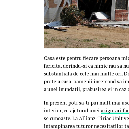
Casa este pentru fiecare persoana micu
fericita, dorindu-si ca nimic rau sa nu
substantiala de cele mai multe ori. D
proteja casa, oamenii incercand sa im
a unei inundatii, prabusirea ei in caz
In prezent poti sa-ti pui mult mai uso
interior, cu ajutorul unei
asigurari fa
se cunoaste. La Allianz-Tiriac Unit ve
intampinarea tuturor necesitatilor tal