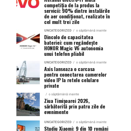
competiția de la produs la
servicii: 90% dintre instalările
de aer condiționat, realizate în
cel mult trei zile
UNCATEGORIZED
o săptămână inainte
Dincolo de capacitatea
bateriei: cum regândește
HONOR Magic V6 autonomia
unui telefon pliabil
UNCATEGORIZED
o săptămână inainte
Axis lanseaza o carcasa
pentru conectarea camerelor
video IP la retele celulare
private
o săptămână inainte
Ziua Timișoarei 2026,
sărbătorită prin patru zile de
evenimente
UNCATEGORIZED
o săptămână inainte
Studiu Xiaomi: 9 din 10 români