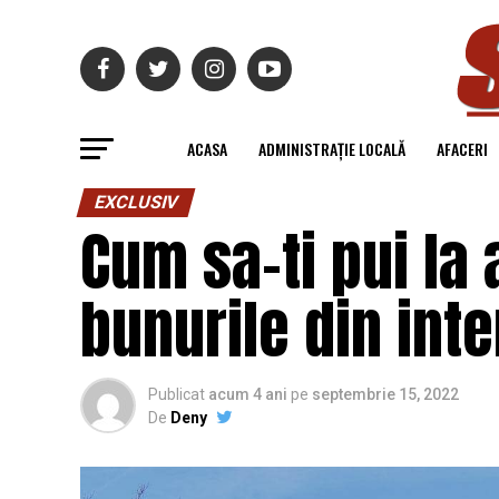
ACASA
ADMINISTRAȚIE LOCALĂ
AFACERI
EXCLUSIV
Cum sa-ti pui la 
bunurile din inte
Publicat
acum 4 ani
pe
septembrie 15, 2022
De
Deny