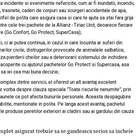
 incidente si evenimente nefericite, cum ar fi inundatii, incendii,
i, trasnete, caderi de corpuri sau scurgeri accidentale de apa,
fel de polita care asigura casa si care te ajuta sa stai fara grija
ntre cele trei pachete de la Allianz -Tiriac Unit, deoarece fiecare
ire (Go Confort, Go Protect, SuperCasa);
 ci ar putea continua, in cazul in care locuinta ar suferi din
arilor civile, distrugerilor provocate de animalele salbatice,
uza pierderii cheilor sau a deteriorarii sistemului de inchidere.
i acoperite cu ajutorul pachetelor Go Protect si Supercasa, asa
 sa iei cea mai buna decizie;
mplex dintre servicii, el oferind un alt avantaj excelent
ste vorba despre clauza speciala ”Toate riscurile nenumite”, prin
aunele ce pot afecta bunurile personale. Aceasta despagubire
bilite, mentionate in polita. Pe langa acest avantaj, pachetul
e produse peretilor exteriori ai cladirii sau ai gardului din cauza
complet asigurat trebuie sa se gandeasca serios sa incheie