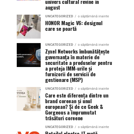
univers cultural revine in
august
UNCATEGORIZED
o săptămână inainte
HONOR Magic V6: designul
care se poartă
UNCATEGORIZED
o săptămână inainte
Zyxel Networks îmbunătățește
guvernanța în materie de
securitate a produselor pentru
a proteja IMM-urile și
furnizorii de servicii de
gestionare (MSP)
UNCATEGORIZED
o săptămână inainte
Care este diferența dintre un
brand coreean și unul
european? Și de ce Geek &
Gorgeous a împrumutat
trăsături coreene
UNCATEGORIZED
o săptămână inainte
Retailul electro-IT mută