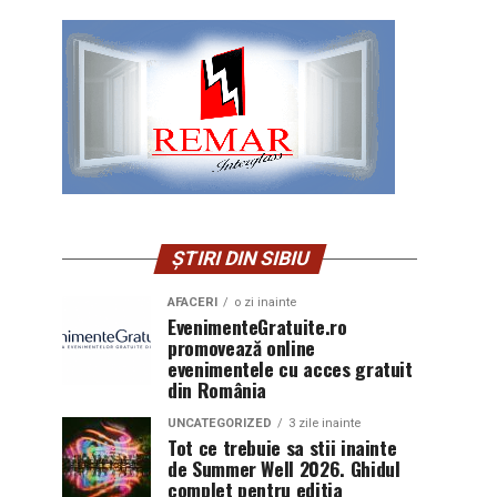
ȘTIRI DIN SIBIU
AFACERI
o zi inainte
EvenimenteGratuite.ro
promovează online
evenimentele cu acces gratuit
din România
UNCATEGORIZED
3 zile inainte
Tot ce trebuie sa stii inainte
de Summer Well 2026. Ghidul
complet pentru editia