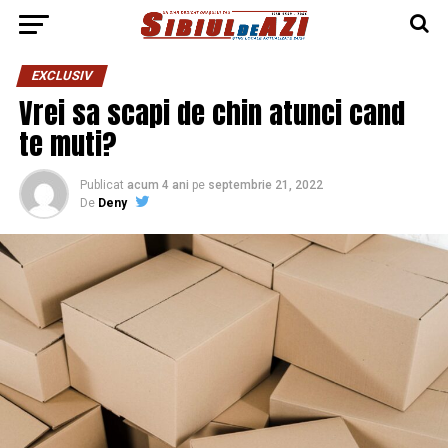
EXCLUSIV
Vrei sa scapi de chin atunci cand
te muti?
Publicat
acum 4 ani
pe
septembrie 21, 2022
De
Deny