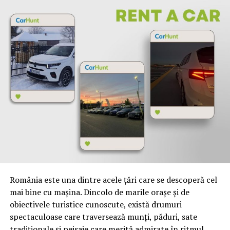
cutii de depozitare din carton
de diferite dimensiuni,
astfel incat fiecare articol casnic poate fi transportat in
siguranta.
Iata si cateva sfaturi pentru a face alegerea corecta:
Începeți prin a achizitiona cutii de depozitare
noi
. Nu numai că sunt nefolosite, dar sunt adesea
mai capabile să facă față nevoilor dvs atunci cand
va mutati, fata de cele pe care le-ați găsi în
magazinele alimentare. Cutiile de depozitare de la
Mapa Rom Invest sunt fabricate din carton ondulat
si sunt rezistente. Astfel nu veti avea parte de
obiecte sparte.
România este una dintre acele țări care se descoperă cel
Măsurati articolele care trebuie ambalate
.
mai bine cu mașina. Dincolo de marile orașe și de
Măsurați lungimea, lățimea și înălțimea articolelor.
obiectivele turistice cunoscute, există drumuri
Vă rugăm să rețineți că veți avea nevoie de o cutie
spectaculoase care traversează munți, păduri, sate
de carton care este puțin mai mare. Acest lucru vă
tradiționale și peisaje care merită admirate în ritmul