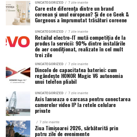
Argumente pentru chistectomie preoperatorie:
UNCATEGORIZED
7 zile inainte
Care este diferența dintre un brand
Sistem de stocare:
52 kWh baterii LiFePO4
coreean și unul european? Și de ce Geek &
Acces mai bun la foliculii ovarieni la puncție
Gorgeous a împrumutat trăsături coreene
Invertor hibrid:
24 kW
Reducerea contaminării cu lichidul toxic din
UNCATEGORIZED
7 zile inainte
endometriom
Dimensiune container transport:
3 × 2,5
Retailul electro-IT mută competiția de la
metri
produs la servicii: 90% dintre instalările
Îmbunătățirea mediului folicular
de aer condiționat, realizate în cel mult
trei zile
Lungime panouri desfășurate:
~60 metri
Argumente împotriva chistectomiei preoperatorii:
liniari
UNCATEGORIZED
7 zile inainte
Dincolo de capacitatea bateriei: cum
Chistectomia reduce rezerva ovariană — risc real,
regândește HONOR Magic V6 autonomia
Conectică:
priză 220 V monofazic, priză
mai ales pentru endometrioame bilaterale sau
unui telefon pliabil
380 V trifazic, priză încărcare auto electric
recurente
UNCATEGORIZED
7 zile inainte
Climatizare:
Beneficiul asupra ratelor de sarcină la FIV nu este
aer condiționat integrat pentru
Axis lanseaza o carcasa pentru conectarea
demonstrat consistent în studii
camerelor video IP la retele celulare
menținerea bateriilor la temperatură optimă
private
Decizia se ia individualizat
, în colaborare între
Mobilitate:
roți tip off-road pentru deplasare
ginecologul chirurg și specialistul FIV, luând în
7 zile inainte
pe teren accidentat
Ziua Timișoarei 2026, sărbătorită prin
considerare: dimensiunea endometriomului, rezerva
patru zile de evenimente