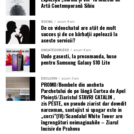
infrastructură energetică
Artă Contemporană Sibiu
Tratamentul hormonal al endometriozei
(contraceptive, progestative, analogi GnRH)
nu
„Există un decalaj
SOCIAL
acum 8 ani
îmbunătățește fertilitatea
și nu trebuie recomandat cu
De ce videochatul are atât de mult
structural între
scopul de a crește șansele de sarcină. Suprimarea
succes și de ce bărbații apelează la
hormonală oprește funcția ovariană și, implicit, orice
aceste servicii?
cerințele actuale ale
posibilitate de concepție pe durata tratamentului.
fondurilor europene —
UNCATEGORIZED
acum 8 ani
Unde gasesti, la precomanda, huse
Analogii GnRH sunt folosiți uneori
preoperator
pentru
care impun
pentru Samsung Galaxy S10 Lite
a reduce volumul și vascularizația leziunilor (facilitând
echipamente 100%
chirurgia), sau
postoperator
pentru a preveni recurența
EXCLUSIV
acum 3 ani
electrice — și
— dar nu ca tratament de fertilitate în sine.
PROMO/Bombele din ancheta
capacitatea reală a
Parchetului de pe lângă Curtea de Apel
Mesajul final pentru femeile cu endometrioză și
Ploieşti/Ziaristul STAVRI CATALIN ,
infrastructurii de a livra
dorința de sarcină
zis PESTE, un pseudo ziarist dar dovedit
narcoman, santajist si spagar este in
energie acolo unde se
Endometrioza nu înseamnă infertilitate garantată.
„corzi”(IV)/Scandalul White Tower are
desfășoară lucrările.
îngrengături neimaginabile – Ziarul
Multe femei cu endometrioză, inclusiv stadii avansate,
Incisiv de Prahova
rămân gravide — spontan sau cu ajutorul tratamentelor
Centrala fotovoltaică