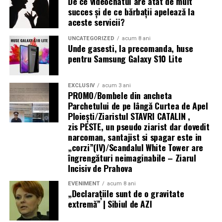
De ce videochatul are atât de mult
structural între
scopul de a crește șansele de sarcină. Suprimarea
succes și de ce bărbații apelează la
hormonală oprește funcția ovariană și, implicit, orice
aceste servicii?
cerințele actuale ale
posibilitate de concepție pe durata tratamentului.
fondurilor europene —
UNCATEGORIZED
acum 8 ani
Unde gasesti, la precomanda, huse
Analogii GnRH sunt folosiți uneori
preoperator
pentru
care impun
pentru Samsung Galaxy S10 Lite
a reduce volumul și vascularizația leziunilor (facilitând
echipamente 100%
chirurgia), sau
postoperator
pentru a preveni recurența
EXCLUSIV
acum 3 ani
electrice — și
— dar nu ca tratament de fertilitate în sine.
PROMO/Bombele din ancheta
capacitatea reală a
Parchetului de pe lângă Curtea de Apel
Mesajul final pentru femeile cu endometrioză și
Ploieşti/Ziaristul STAVRI CATALIN ,
infrastructurii de a livra
dorința de sarcină
zis PESTE, un pseudo ziarist dar dovedit
narcoman, santajist si spagar este in
energie acolo unde se
Endometrioza nu înseamnă infertilitate garantată.
„corzi”(IV)/Scandalul White Tower are
desfășoară lucrările.
îngrengături neimaginabile – Ziarul
Multe femei cu endometrioză, inclusiv stadii avansate,
Incisiv de Prahova
rămân gravide — spontan sau cu ajutorul tratamentelor
Centrala fotovoltaică
de reproducere asistată.
EVENIMENT
acum 8 ani
mobilă este răspunsul
„Declaraţiile sunt de o gravitate
Dar infertilitatea asociată endometriozei necesită o
nostru concret la acest
extremă” | Sibiul de AZI
evaluare specializată și un plan de tratament