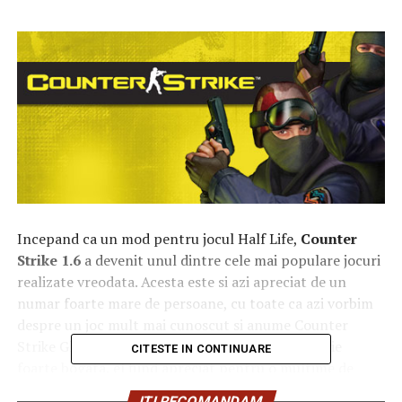
Incepand ca un mod pentru jocul Half Life,
Counter
Strike 1.6
a devenit unul dintre cele mai populare jocuri
realizate vreodata. Acesta este si azi apreciat de un
numar foarte mare de persoane, cu toate ca azi vorbim
despre un joc mult mai cunoscut si anume Counter
Strike Global Offensive. Acest joc are insa o istorie
CITESTE IN CONTINUARE
foarte bogata, el fiind apreciat pentru o multime de
lucruri.
ITI RECOMANDAM