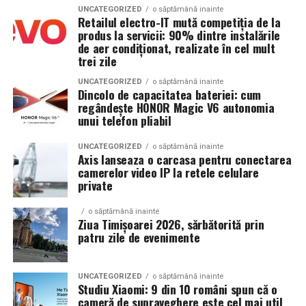
UNCATEGORIZED
o săptămână inainte
endometriom
Dimensiune container transport:
3 × 2,5
Retailul electro-IT mută competiția de la
metri
produs la servicii: 90% dintre instalările
Îmbunătățirea mediului folicular
de aer condiționat, realizate în cel mult
trei zile
Lungime panouri desfășurate:
~60 metri
Argumente împotriva chistectomiei preoperatorii:
liniari
UNCATEGORIZED
o săptămână inainte
Dincolo de capacitatea bateriei: cum
Chistectomia reduce rezerva ovariană — risc real,
regândește HONOR Magic V6 autonomia
Conectică:
priză 220 V monofazic, priză
mai ales pentru endometrioame bilaterale sau
unui telefon pliabil
380 V trifazic, priză încărcare auto electric
recurente
UNCATEGORIZED
o săptămână inainte
Climatizare:
Beneficiul asupra ratelor de sarcină la FIV nu este
aer condiționat integrat pentru
Axis lanseaza o carcasa pentru conectarea
demonstrat consistent în studii
camerelor video IP la retele celulare
menținerea bateriilor la temperatură optimă
private
Decizia se ia individualizat
, în colaborare între
Mobilitate:
roți tip off-road pentru deplasare
ginecologul chirurg și specialistul FIV, luând în
o săptămână inainte
pe teren accidentat
Ziua Timișoarei 2026, sărbătorită prin
considerare: dimensiunea endometriomului, rezerva
patru zile de evenimente
ovariană curentă, istoricul de operații ovariene
anterioare și numărul de cicluri FIV planificate.
Configurația conectică a fost dimensionată conform cerințelor
UNCATEGORIZED
o săptămână inainte
beneficiarului. La cerere, modelul poate fi extins cu prize
Studiu Xiaomi: 9 din 10 români spun că o
Când intervine chirurgia în endometrioza asociată
cameră de supraveghere este cel mai util
suplimentare, sisteme de iluminat exterior, monitorizare la