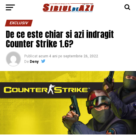
EXCLUSIV
De ce este chiar si azi indragit
Counter Strike 1.6?
Publicat
acum 4 ani
pe
septembrie 26, 2022
De
Deny