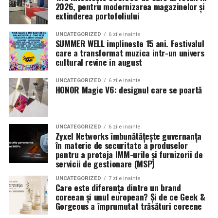
2026, pentru modernizarea magazinelor și
simultan ambele probleme: este integrată într-un container
infertilitate, laparoscopia cu restaurarea anatomiei
extinderea portofoliului
transportabil, nu necesită autorizație de construcție și se redislocă
pelvine (adezioliză, chistectomie, îndepărtarea
leziunilor profunde) îmbunătățește fertilitatea prin:
împreună cu echipa client la fiecare nou șantier.
UNCATEGORIZED
6 zile inainte
SUMMER WELL implineste 15 ani. Festivalul
care a transformat muzica intr-un univers
Restabilirea anatomiei normale
cultural revine in august
Configurația livrată către beneficiar
Reducerea inflamației pelvine
Modelul livrat reprezintă varianta compactă din gama UZINEX
UNCATEGORIZED
6 zile inainte
HONOR Magic V6: designul care se poartă
Îmbunătățirea accesului la foliculi pentru puncție
centrale fotovoltaice mobile
de
, dimensionată pentru
ovariană (dacă se merge pe FIV)
alimentarea unui echipament electric de subtraversări orizontale
Endometrioamele și FIV — o decizie dificilă
Aceasta
și a sculelor auxiliare de șantier.
UNCATEGORIZED
6 zile inainte
este una dintre cele mai complexe decizii în medicina
Zyxel Networks îmbunătățește guvernanța
reproductivă: la o femeie cu endometriom ovarian care
în materie de securitate a produselor
Specificații tehnice principale:
pentru a proteja IMM-urile și furnizorii de
urmează FIV, operezi sau nu înainte?
servicii de gestionare (MSP)
Panouri fotovoltaice instalate:
24 kW
Argumente pentru chistectomie preoperatorie:
UNCATEGORIZED
7 zile inainte
Care este diferența dintre un brand
Sistem de stocare:
52 kWh baterii LiFePO4
coreean și unul european? Și de ce Geek &
Acces mai bun la foliculii ovarieni la puncție
Gorgeous a împrumutat trăsături coreene
Invertor hibrid:
24 kW
Reducerea contaminării cu lichidul toxic din