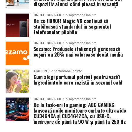
infertilității?
dispozitiv atunci când pleacă în vacanță
distanță și conectivitate GSM.
Indicații clare pentru chirurgie laparoscopică:
UNCATEGORIZED
o săptămână inainte
De ce HONOR Magic V6 continuă să
Gama completă: de la 3 metri la 12 metri
stabilească standardul în segmentul
Endometrioame ovariene peste
4-5 cm
— risc de
telefoanelor pliabile
lungime container
complicații (torsiune, ruptură), accesibilitate dificilă
la puncție, impact asupra calității ovocitelor
UNCATEGORIZED
o săptămână inainte
Modelul livrat către beneficiar reprezintă varianta de intrare a
Sezamo: Produsele italienești generează
centrale fotovoltaice
gamei UZINEX. Producătorul oferă
Obstrucție tubară cauzată de aderențe sau
coșuri cu 25% mai valoroase decât media
endometrioză — chirurgia poate restabili
mobile
în configurații adaptate volumului de consum al fiecărui
permeabilitatea tubară
client, de la modelul compact până la containerul industrial 40 ft.
AFACERI
o săptămână inainte
Cum alegi parfumul potrivit pentru vară?
Anatomie pelvină sever distorsionată —
La capătul superior al gamei, containerul de 12 metri lungime
Ingredientele care rezistă în sezonul cald
laparoscopia restaurează condițiile pentru sarcina
poate găzdui până la 160 kW panouri fotovoltaice instalate și 620
naturală sau pentru FIV
kWh capacitate de stocare — o autonomie comparabilă cu o
UNCATEGORIZED
o săptămână inainte
Durere pelvică severă care afectează calitatea
microcentrală fixă, fără constrângerile birocratice ale acesteia.
De la task-uri la gaming: AOC GAMING
vieții — chiar în absența altor indicații de fertilitate
lansează noile monitoare curbate ultrawide
Toate variantele sunt customizabile pe specificul fiecărui proiect.
CU34G4CA și CU34G4ZCA, cu USB-C,
Eșecuri repetate de FIV la femei cu endometrioame
încărcare de până la 90 W și până la 250 Hz
— după cântărirea atentă a raportului risc-beneficiu
Aplicații dincolo de șantierele civile