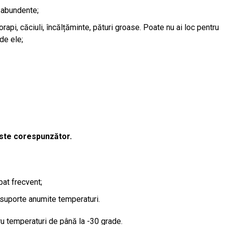
i abundente;
rapi, căciuli, încălțăminte, pături groase. Poate nu ai loc pentru
de ele;
 este corespunzător.
bat frecvent;
ă suporte anumite temperaturi.
ru temperaturi de până la -30 grade.