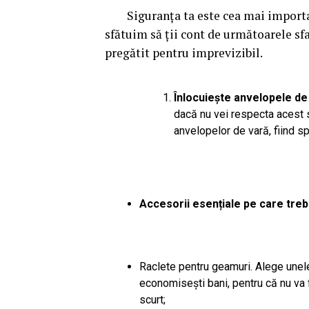
Siguranța ta este cea mai important
sfătuim să ții cont de următoarele sfatu
pregătit pentru imprevizibil.
Înlocuiește anvelopele de
dacă nu vei respecta acest s
anvelopelor de vară, fiind s
Accesorii esențiale pe care trebu
Raclete pentru geamuri. Alege unele
economisești bani, pentru că nu va f
scurt;