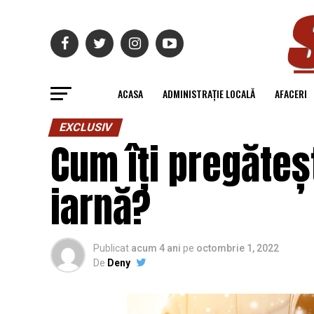
ACASA
ADMINISTRAȚIE LOCALĂ
AFACERI
EXCLUSIV
Cum îți pregăteș
iarnă?
Publicat
acum 4 ani
pe
octombrie 1, 2022
De
Deny