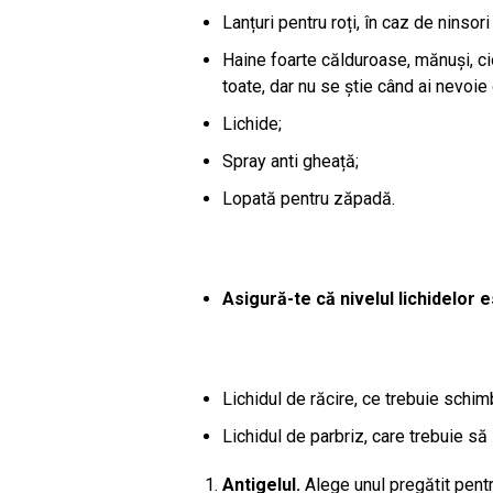
Lanțuri pentru roți, în caz de ninsor
Haine foarte călduroase, mănuși, cio
toate, dar nu se știe când ai nevoie 
Lichide;
Spray anti gheață;
Lopată pentru zăpadă.
Asigură-te că nivelul lichidelor
Lichidul de răcire, ce trebuie schim
Lichidul de parbriz, care trebuie s
Antigelul.
Alege unul pregătit pent