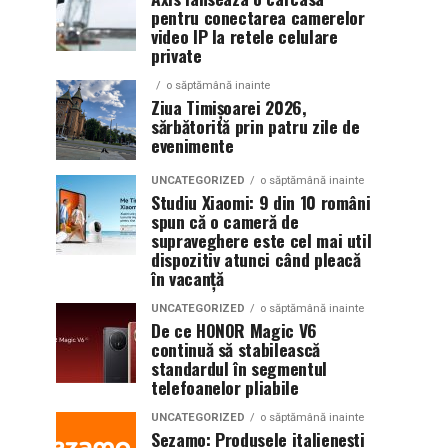
pentru conectarea camerelor
video IP la retele celulare
private
o săptămână inainte
Ziua Timișoarei 2026,
sărbătorită prin patru zile de
evenimente
UNCATEGORIZED
o săptămână inainte
Studiu Xiaomi: 9 din 10 români
spun că o cameră de
supraveghere este cel mai util
dispozitiv atunci când pleacă
în vacanță
UNCATEGORIZED
o săptămână inainte
De ce HONOR Magic V6
continuă să stabilească
standardul în segmentul
telefoanelor pliabile
UNCATEGORIZED
o săptămână inainte
Sezamo: Produsele italienești