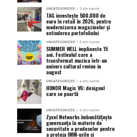
UNCATEGORIZED
3 zile inainte
TAG investește 500.000 de
euro în retail în 2026, pentru
modernizarea magazinelor și
extinderea portofoliului
UNCATEGORIZED
6 zile inainte
SUMMER WELL implineste 15
ani. Festivalul care a
transformat muzica intr-un
univers cultural revine in
august
UNCATEGORIZED
6 zile inainte
HONOR Magic V6: designul
care se poartă
UNCATEGORIZED
6 zile inainte
Zyxel Networks îmbunătățește
guvernanța în materie de
securitate a produselor pentru
a proteja IMM-urile și