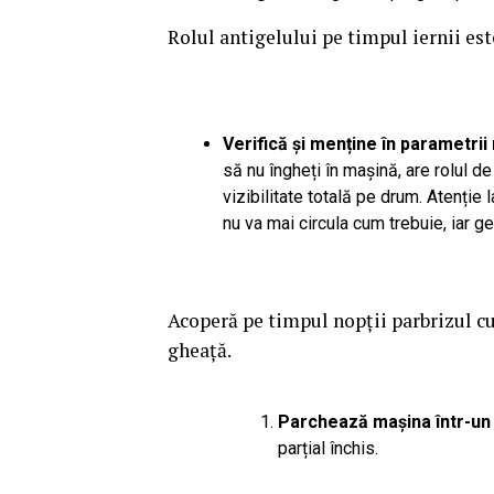
Rolul antigelului pe timpul iernii est
Verifică și menține în parametrii
să nu îngheți în mașină, are rolul d
vizibilitate totală pe drum. Atenție l
nu va mai circula cum trebuie, iar g
Acoperă pe timpul nopții parbrizul cu
gheață.
Parchează mașina într-un 
parțial închis.