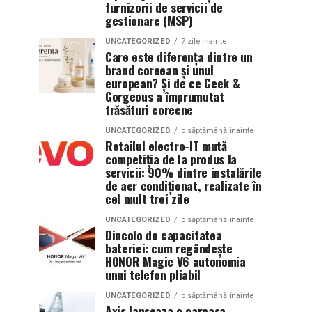
furnizorii de servicii de
gestionare (MSP)
UNCATEGORIZED
7 zile inainte
Care este diferența dintre un
brand coreean și unul
european? Și de ce Geek &
Gorgeous a împrumutat
trăsături coreene
UNCATEGORIZED
o săptămână inainte
Retailul electro-IT mută
competiția de la produs la
servicii: 90% dintre instalările
de aer condiționat, realizate în
cel mult trei zile
UNCATEGORIZED
o săptămână inainte
Dincolo de capacitatea
bateriei: cum regândește
HONOR Magic V6 autonomia
unui telefon pliabil
UNCATEGORIZED
o săptămână inainte
Axis lanseaza o carcasa