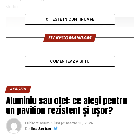
studio.
CITESTE IN CONTINUARE
ITI RECOMANDAM
COMENTEAZA SI TU
AFACERI
Aluminiu sau oțel: ce alegi pentru
un pavilion rezistent și ușor?
Dezavantajele de a face videochat de acasa, cu mult mai
mari decat avantajele
Publicat
acum 5 luni
pe
martie 13, 2026
De
Ilea Serban
Probabil cel mai mare impediment de care te lovesti atunci cand