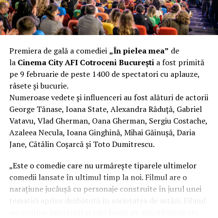
Aluminiul, pe scurt: ușor,
rezistent la coroziune, dar cu
Premiera de gală a comediei
„În pielea mea”
de
nuanțe
la
Cinema City AFI Cotroceni București
a fost primită
pe 9 februarie de peste 1400 de spectatori cu aplauze,
Aluminiul e materialul care apare primul în conversație
râsete și bucurie.
când cineva caută un pavilion ușor. Și pe bună dreptate.
Numeroase vedete și influenceri au fost alături de actorii
Densitatea aluminiului e de aproximativ 2,7 g/cm³, față
George Tănase, Ioana State, Alexandra Răduță, Gabriel
de circa 7,8 g/cm³ pentru oțel. Practic, la un volum
Vatavu, Vlad Gherman, Oana Gherman, Sergiu Costache,
identic, aluminiul cântărește cam o treime din greutatea
Azaleea Necula, Ioana Ginghină, Mihai Găinușă, Daria
oțelului. Pentru oricine transportă, montează și
Jane, Cătălin Coșarcă și Toto Dumitrescu.
demontează frecvent o structură, diferența asta se
simte enorm.
„Este o comedie care nu urmărește tiparele ultimelor
comedii lansate în ultimul timp la noi. Filmul are o
Un alt avantaj greu de ignorat e rezistența naturală la
narațiune jucăușă cu personaje construite în jurul unei
coroziune. Aluminiul formează un strat subțire de oxid
tematici aprins dezbătută în societatea de astăzi. Filmul
pe suprafață care îl protejează de rugină fără să fie
nu conține înjurături și este bazat pe situații inspirate