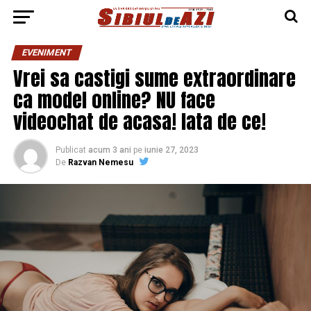
EVENIMENT
Vrei sa castigi sume extraordinare
ca model online? NU face
videochat de acasa! Iata de ce!
Publicat
acum 3 ani
pe
iunie 27, 2023
De
Razvan Nemesu