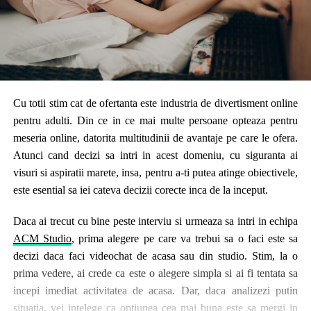
Cu totii stim cat de ofertanta este industria de divertisment online
pentru adulti. Din ce in ce mai multe persoane opteaza pentru
meseria online, datorita multitudinii de avantaje pe care le ofera.
Atunci cand decizi sa intri in acest domeniu, cu siguranta ai
visuri si aspiratii marete, insa, pentru a-ti putea atinge obiectivele,
este esential sa iei cateva decizii corecte inca de la inceput.
Daca ai trecut cu bine peste interviu si urmeaza sa intri in echipa
ACM Studio
, prima alegere pe care va trebui sa o faci este sa
decizi daca faci videochat de acasa sau din studio. Stim, la o
prima vedere, ai crede ca este o alegere simpla si ai fi tentata sa
incepi imediat activitatea de acasa. Dar, daca analizezi putin
situatia, vei intelege ca optiunea cea mai buna este sa mergi in