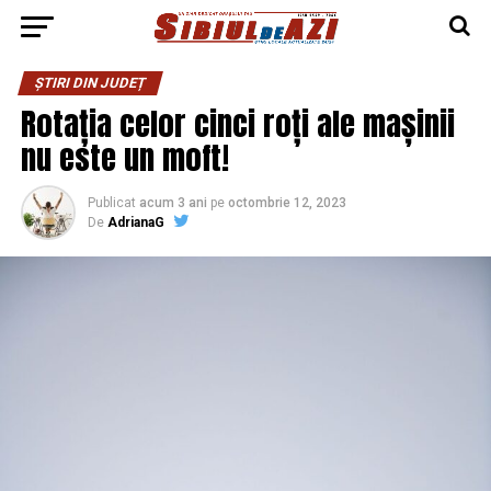
ȘTIRI DIN JUDEȚ
Rotația celor cinci roți ale mașinii
nu este un moft!
Publicat
acum 3 ani
pe
octombrie 12, 2023
De
AdrianaG