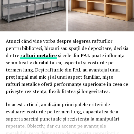
gesturi simple în sprijin real pentru cei care au cea mai
baterie: aproximativ 500–550 mAh;
În consecință, rotația anvelopelor nu doar că nu este un
mare nevoie.
utilizare estimată: până la 600 de pufuri;
moft. Este o modalitate inteligentă de economisire fără
a face niciun fel de rabat de la siguranță.
Din 2018, proiectul „O haină, o speranță” crește cu
activare: automată;
fiecare an. Un gest simplu, cu impact real.
dimensiune: mică și ușor de transportat.
Atunci când vine vorba despre alegerea rafturilor
💛
Implicarea face diferența.
Aceste specificații îl plasează în categoria dispozitivelor
pentru biblioteci, birouri sau spații de depozitare, decizia
compacte, potrivite pentru utilizare limitată.
ARTICOLE PE ACEIASI TEMA:
dintre
rafturi metalice
și cele din
PAL
poate influența
Mulțumim Kaufland România pentru susținerea
semnificativ durabilitatea, aspectul și costurile pe
URMATORUL
continuă.
Cum funcționează
Ghidul Achiziției de Anvelope 175/65 R14 – Cum să Alegi
termen lung. Deși rafturile din PAL au avantajul unui
Cel Mai Bun Model pentru Mașina Ta
preț inițial mai mic și al unui aspect familiar, nişte
Funcționarea este extrem de simplă:
rafturi metalice oferă performanțe superioare în ceea ce
NU RATATI
Jantele din Aliaj – Un Plus de Stil și Performanță pe
privește rezistența, flexibilitatea și longevitatea.
utilizatorul inhalează;
Drum
În acest articol, analizăm principalele criterii de
dispozitivul se activează automat;
evaluare: costurile pe termen lung, capacitatea de a
bateria alimentează rezistența;
suporta sarcini punctuale și rezistența la manipulări
repetate. Obiectiv, dar cu accent pe avantajele
lichidul este încălzit și transformat în aerosol;
metalului, se va demonstra de ce acesta reprezintă o