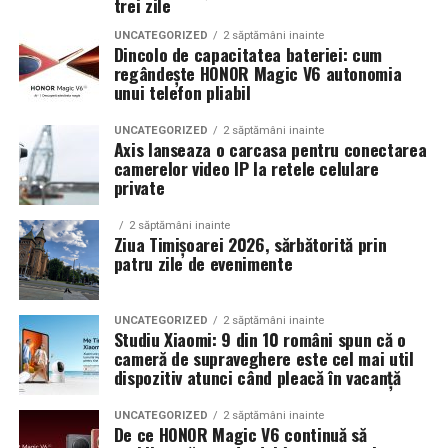
Ușurința la mutare – De câte ori
trei zile
înlocuirea completă a altor sisteme mai avansate.
poți dezasambla rafturi
UNCATEGORIZED
2 săptămâni inainte
Diferențe față de alte dispozitive
Dincolo de capacitatea bateriei: cum
regândește HONOR Magic V6 autonomia
metalice fără să se strice?
Comparativ cu alte dispozitive:
unui telefon pliabil
Flexibilitatea și posibilitatea de a muta mobilierul sunt
ELF BAR 600:
UNCATEGORIZED
2 săptămâni inainte
Axis lanseaza o carcasa pentru conectarea
aspecte practice, mai ales în birouri, spații de depozitare
camerelor video IP la retele celulare
modulare sau locuințe în care mobilierul este
simplu;
private
reconfigurat frecvent. Rafturile din PAL sunt sensibile la
compact;
dezasamblări repetate; șuruburile se pot slăbi, plăcile se
2 săptămâni inainte
Ziua Timișoarei 2026, sărbătorită prin
pot crăpa sau marginile se pot exfolia după câteva
fără mentenanță;
patru zile de evenimente
mutări.
Alte sisteme:
Rafturile metalice, în schimb, sunt proiectate pentru
UNCATEGORIZED
2 săptămâni inainte
Studiu Xiaomi: 9 din 10 români spun că o
montări și demontări repetate
, fără pierderi de
reîncărcabile;
cameră de supraveghere este cel mai util
stabilitate sau deformări. Sistemele modulare permit
personalizabile;
dispozitiv atunci când pleacă în vacanță
relocarea rapidă, ajustarea înălțimii polițelor și
mai eficiente pe termen lung.
adăugarea de elemente suplimentare, păstrând
UNCATEGORIZED
2 săptămâni inainte
De ce HONOR Magic V6 continuă să
integritatea structurii. Această caracteristică face
Avantajul major rămâne simplitatea, dar cu prețul