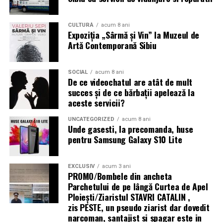
rezistență la uzură, ci și adaptabilitate și funcționalitate
pentru ani de zile, fără costuri suplimentare
nu încerca să îl deschizi;
neprevăzute. În concluzie, soluția practică, durabilă și
CULTURĂ
acum 8 ani
Expoziția „Sârmă și Vin” la Muzeul de
sigură pentru orice spațiu care necesită organizare și
nu îl expune la temperaturi extreme;
Artă Contemporană Sibiu
rezistență este dată de rafturi metalice.
nu folosi un dispozitiv deteriorat;
nu îl utiliza peste limita normală.
SOCIAL
acum 8 ani
De ce videochatul are atât de mult
succes și de ce bărbații apelează la
De asemenea:
aceste servicii?
nu este destinat reutilizării;
UNCATEGORIZED
acum 8 ani
Unde gasesti, la precomanda, huse
nu poate fi reparat.
pentru Samsung Galaxy S10 Lite
Greșeli frecvente
EXCLUSIV
acum 3 ani
PROMO/Bombele din ancheta
Utilizatorii pot face unele greșeli:
Parchetului de pe lângă Curtea de Apel
Ploieşti/Ziaristul STAVRI CATALIN ,
folosirea excesivă într-un timp scurt;
zis PESTE, un pseudo ziarist dar dovedit
narcoman, santajist si spagar este in
depozitarea în condiții improprii;