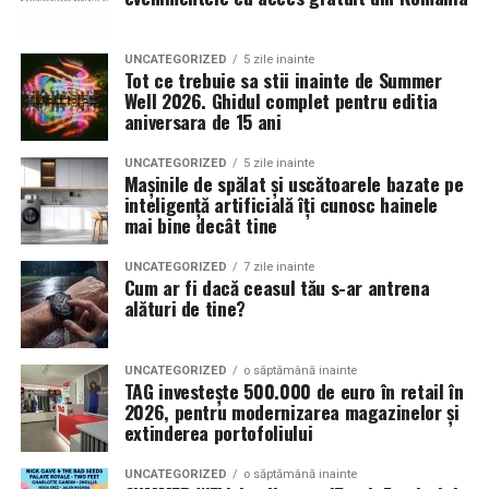
15 ani sau chiar mai mult, fără a necesita întreținere
nu necesită mentenanță;
specială. Pe termen lung, aceasta reduce costurile de
dimensiune compactă;
UNCATEGORIZED
5 zile inainte
înlocuire și întreținere, făcând ca
rafturile metalice să
Tot ce trebuie sa stii inainte de Summer
experiență constantă.
fie mai eficiente din punct de vedere financiar
decât
Well 2026. Ghidul complet pentru editia
aniversara de 15 ani
PAL-ul.
Pentru utilizatorii care caută simplitate, este una dintre
cele mai accesibile opțiuni.
UNCATEGORIZED
5 zile inainte
Astfel, atunci când se face o analiză cost-beneficiu pe o
Mașinile de spălat și uscătoarele bazate pe
perioadă de 10 ani, metalul iese clar în avantaj, datorită
inteligență artificială îți cunosc hainele
Limitările produsului
durabilității și stabilității sale.
mai bine decât tine
În același timp, există și limitări importante:
Rezistența la sarcini punctuale
UNCATEGORIZED
7 zile inainte
Cum ar fi dacă ceasul tău s-ar antrena
alături de tine?
nu poate fi reîncărcat;
(cărți masive de artă sau
nu poate fi reumplut;
enciclopedii)
UNCATEGORIZED
o săptămână inainte
nu permite personalizare;
TAG investește 500.000 de euro în retail în
2026, pentru modernizarea magazinelor și
Un alt criteriu esențial este
capacitatea de susținere a
durată limitată de utilizare;
extinderea portofoliului
greutății
, în special în cazul cărților grele, albumelor
cost repetitiv în timp.
foto sau enciclopediilor voluminoase. Rafturile din PAL
UNCATEGORIZED
o săptămână inainte