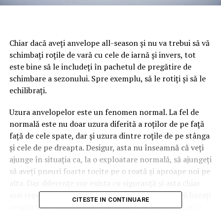
Chiar dacă aveți anvelope all-season și nu va trebui să vă
schimbați roțile de vară cu cele de iarnă și invers, tot
este bine să le includeți în pachetul de pregătire de
schimbare a sezonului. Spre exemplu, să le rotiți și să le
echilibrați.
Uzura anvelopelor este un fenomen normal. La fel de
normală este nu doar uzura diferită a roților de pe față
față de cele spate, dar și uzura dintre roțile de pe stânga
și cele de pe dreapta. Desigur, asta nu înseamnă că veți
ajunge în situația ca, la o exploatare normală, să ajungeți
să aveți pneuri foarte tocite pe o roată și aproape noi pe
alta. Dar diferențe vor exista cu siguranță și asta chiar
mai repede decât vă așteptați. De asemenea, nu vă bazați
CITESTE IN CONTINUARE
neapărat pe faptul că aveți anvelope noi. Acestea au o
uzură inițială diferită tocmai din cauza profilului mai