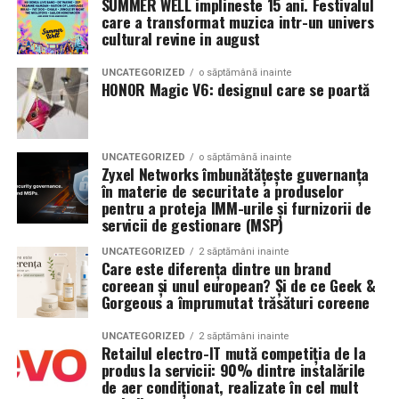
au limite de rezistență, iar suprasarcina poate provoca
SUMMER WELL implineste 15 ani. Festivalul
Este un produs de unică folosință, iar acest lucru trebuie
care a transformat muzica intr-un univers
încovoiere sau deformare permanentă. Aceasta se
înțeles clar înainte de utilizare.
cultural revine in august
întâmplă mai ales la rafturile lungi sau subțiri, unde
distanța dintre suporturi accentuează problema.
Exemple de utilizare
UNCATEGORIZED
o săptămână inainte
HONOR Magic V6: designul care se poartă
Rafturi metalice, prin natura materialului, sunt mult
ELF BAR 600 este folosit în general:
mai rigide și rezistente. Ele pot susține sarcini punctuale
considerabile, fără să se deformeze, chiar și în cazul
pentru utilizare ocazională;
UNCATEGORIZED
o săptămână inainte
utilizării pe termen lung. Chiar și când sunt încărcate cu
Zyxel Networks îmbunătățește guvernanța
în deplasări;
în materie de securitate a produselor
colecții masive, metalul își păstrează forma și
pentru a proteja IMM-urile și furnizorii de
stabilitatea, ceea ce protejează atât cărțile, cât și
ca soluție rapidă și fără complicații;
servicii de gestionare (MSP)
structura în sine.
de către utilizatori care nu doresc sisteme
UNCATEGORIZED
2 săptămâni inainte
Care este diferența dintre un brand
complexe.
Prin urmare, pentru biblioteci cu cărți grele sau spații de
coreean și unul european? Și de ce Geek &
depozitare care necesită suport pentru obiecte
Gorgeous a împrumutat trăsături coreene
Nu este conceput pentru:
voluminoase,
rafturile metalice sunt soluția sigură
, în
timp ce rafturile din PAL pot necesita întăriri sau
UNCATEGORIZED
2 săptămâni inainte
utilizare pe termen lung fără pauze;
Retailul electro-IT mută competiția de la
limitarea greutății.
produs la servicii: 90% dintre instalările
personalizare sau reglaje;
de aer condiționat, realizate în cel mult