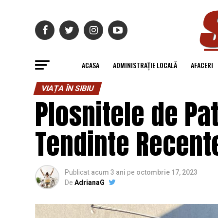
ACASA
ADMINISTRAȚIE LOCALĂ
AFACERI
VIAȚA ÎN SIBIU
Plosnitele de Pa
Tendinte Recent
Publicat
acum 3 ani
pe
octombrie 17, 2023
De
AdrianaG