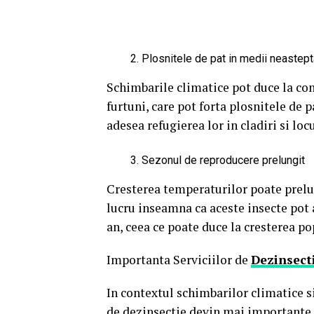
Plosnitele de pat in medii neastept
Schimbarile climatice pot duce la con
furtuni, care pot forta plosnitele de 
adesea refugierea lor in cladiri si lo
Sezonul de reproducere prelungit
Cresterea temperaturilor poate prelun
lucru inseamna ca aceste insecte pot
an, ceea ce poate duce la cresterea pop
Importanta Serviciilor de
Dezinsect
In contextul schimbarilor climatice si
de dezinsectie devin mai importante c