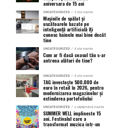
aniversara de 15 ani
UNCATEGORIZED
2 zile inainte
Mașinile de spălat și
uscătoarele bazate pe
inteligență artificială îți
cunosc hainele mai bine decât
tine
UNCATEGORIZED
4 zile inainte
Cum ar fi dacă ceasul tău s-ar
antrena alături de tine?
UNCATEGORIZED
4 zile inainte
TAG investește 500.000 de
euro în retail în 2026, pentru
modernizarea magazinelor și
extinderea portofoliului
UNCATEGORIZED
o săptămână inainte
SUMMER WELL implineste 15
ani. Festivalul care a
transformat muzica intr-un