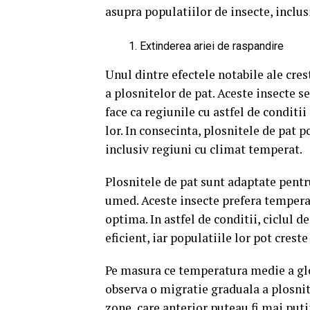
asupra populatiilor de insecte, inclus
Extinderea ariei de raspandire
Unul dintre efectele notabile ale cres
a plosnitelor de pat. Aceste insecte s
face ca regiunile cu astfel de conditi
lor. In consecinta, plosnitele de pat 
inclusiv regiuni cu climat temperat.
Plosnitele de pat sunt adaptate pentru
umed. Aceste insecte prefera temperat
optima. In astfel de conditii, ciclul d
eficient, iar populatiile lor pot creste
Pe masura ce temperatura medie a glo
observa o migratie graduala a plosnit
zone, care anterior puteau fi mai puti