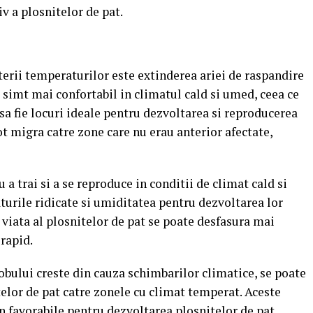
iv a plosnitelor de pat.
terii temperaturilor este extinderea ariei de raspandire
e simt mai confortabil in climatul cald si umed, ceea ce
i sa fie locuri ideale pentru dezvoltarea si reproducerea
pot migra catre zone care nu erau anterior afectate,
 a trai si a se reproduce in conditii de climat cald si
urile ridicate si umiditatea pentru dezvoltarea lor
e viata al plosnitelor de pat se poate desfasura mai
 rapid.
bului creste din cauza schimbarilor climatice, se poate
elor de pat catre zonele cu climat temperat. Aceste
n favorabile pentru dezvoltarea plosnitelor de pat,