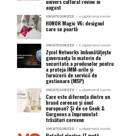
univers cultural revine in
august
UNCATEGORIZED
o săptămână inainte
HONOR Magic V6: designul
care se poartă
UNCATEGORIZED
o săptămână inainte
Zyxel Networks îmbunătățește
guvernanța în materie de
securitate a produselor pentru
a proteja IMM-urile și
furnizorii de servicii de
gestionare (MSP)
UNCATEGORIZED
o săptămână inainte
Care este diferența dintre un
brand coreean și unul
european? Și de ce Geek &
Gorgeous a împrumutat
trăsături coreene
UNCATEGORIZED
o săptămână inainte
Retailul electro-IT mută