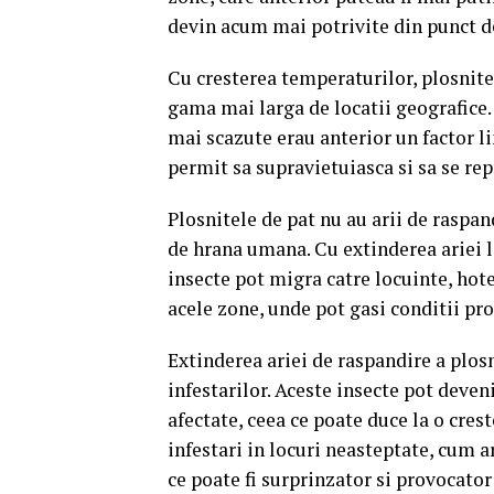
devin acum mai potrivite din punct d
Cu cresterea temperaturilor, plosnite
gama mai larga de locatii geografice.
mai scazute erau anterior un factor l
permit sa supravietuiasca si sa se re
Plosnitele de pat nu au arii de raspand
de hrana umana. Cu extinderea ariei l
insecte pot migra catre locuinte, hotelu
acele zone, unde pot gasi conditii pr
Extinderea ariei de raspandire a plos
infestarilor. Aceste insecte pot deven
afectate, ceea ce poate duce la o cre
infestari in locuri neasteptate, cum a
ce poate fi surprinzator si provocato