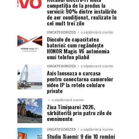
competiția de la produs la
servicii: 90% dintre instalările
de aer condiționat, realizate în
cel mult trei zile
UNCATEGORIZED
o săptămână inainte
Dincolo de capacitatea
bateriei: cum regândește
HONOR Magic V6 autonomia
unui telefon pliabil
UNCATEGORIZED
o săptămână inainte
Axis lanseaza o carcasa
pentru conectarea camerelor
video IP la retele celulare
private
o săptămână inainte
Ziua Timișoarei 2026,
sărbătorită prin patru zile de
evenimente
UNCATEGORIZED
o săptămână inainte
Studiu Xiaomi: 9 din 10 români