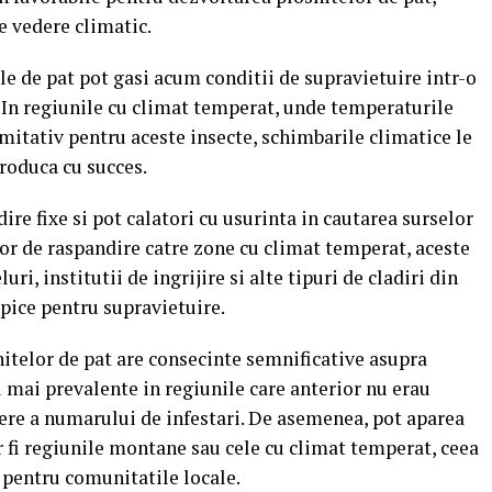
e vedere climatic.
le de pat pot gasi acum conditii de supravietuire intr-o
 In regiunile cu climat temperat, unde temperaturile
imitativ pentru aceste insecte, schimbarile climatice le
produca cu succes.
ire fixe si pot calatori cu usurinta in cautarea surselor
or de raspandire catre zone cu climat temperat, aceste
ri, institutii de ingrijire si alte tipuri de cladiri din
opice pentru supravietuire.
nitelor de pat are consecinte semnificative asupra
i mai prevalente in regiunile care anterior nu erau
stere a numarului de infestari. De asemenea, pot aparea
r fi regiunile montane sau cele cu climat temperat, ceea
r pentru comunitatile locale.