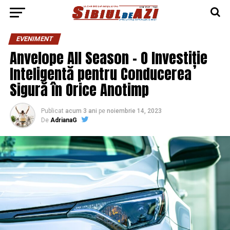
EVENIMENT
Anvelope All Season – O Investiție
Inteligentă pentru Conducerea
Sigură în Orice Anotimp
Publicat
acum 3 ani
pe
noiembrie 14, 2023
De
AdrianaG