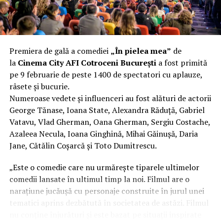
Aluminiul, pe scurt: ușor,
rezistent la coroziune, dar cu
Premiera de gală a comediei
„În pielea mea”
de
nuanțe
la
Cinema City AFI Cotroceni București
a fost primită
pe 9 februarie de peste 1400 de spectatori cu aplauze,
Aluminiul e materialul care apare primul în conversație
râsete și bucurie.
când cineva caută un pavilion ușor. Și pe bună dreptate.
Numeroase vedete și influenceri au fost alături de actorii
Densitatea aluminiului e de aproximativ 2,7 g/cm³, față
George Tănase, Ioana State, Alexandra Răduță, Gabriel
de circa 7,8 g/cm³ pentru oțel. Practic, la un volum
Vatavu, Vlad Gherman, Oana Gherman, Sergiu Costache,
identic, aluminiul cântărește cam o treime din greutatea
Azaleea Necula, Ioana Ginghină, Mihai Găinușă, Daria
oțelului. Pentru oricine transportă, montează și
Jane, Cătălin Coșarcă și Toto Dumitrescu.
demontează frecvent o structură, diferența asta se
simte enorm.
„Este o comedie care nu urmărește tiparele ultimelor
comedii lansate în ultimul timp la noi. Filmul are o
Un alt avantaj greu de ignorat e rezistența naturală la
narațiune jucăușă cu personaje construite în jurul unei
coroziune. Aluminiul formează un strat subțire de oxid
tematici aprins dezbătută în societatea de astăzi. Filmul
pe suprafață care îl protejează de rugină fără să fie
nu conține înjurături și este bazat pe situații inspirate