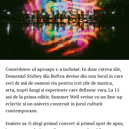
ajustarea paginilor asigură succesul pe termen lung.
Personalizarea mesajelor în funcție de publicul țintă
îmbunătățește semnificativ rata de conversie. Paginile
de destinație relevante atrag mai mulți vizitatori și cresc
loialitatea acestora. Analizele demografice și
comportamentale oferă informații valoroase pentru
optimizarea conținutului. Mesajele clare și concise,
adaptate publicului țintă, sunt mai eficiente.
Implementarea unor strategii de personalizare avansate
Countdown-ul aproape s-a incheiat. In doar cateva zile,
ajută la obținerea unor rezultate remarcabile.
Domeniul Stirbey din Buftea devine din nou locul in care
Monitorizarea constantă și ajustarea paginilor de
zeci de mii de oameni vin pentru trei zile de muzica,
destinație asigură performanțe optime.
arta, nopti lungi si experiente care definesc vara. La 15
ani de la prima editie, Summer Well revine cu un line-up
Crearea de conținut atractiv și
eclectic si un univers construit in jurul culturii
contemporane.
convingător pentru paginile de
destinație
Inainte sa-ti alegi primul concert si primul spot de apus,