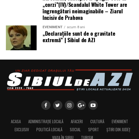
„corzi”(IV)/Scandalul White Tower are
îngrengături neimaginabile – Ziarul
Incisiv de Prahova
EVENIMENT
acum 8 ani
„Declaraţiile sunt de o gravitate
extremă” | Sibiul de AZI
ACASA
ADMINISTRAȚIE LOCALĂ
AFACERI
CULTURĂ
EVENIMENT
EXCLUSIV
POLITICĂ LOCALĂ
SOCIAL
SPORT
ȘTIRI DIN JUDEȚ
VIAȚA ÎN SIBIU
TURISM