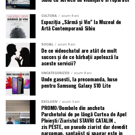
Astfel, funcțiile avansate de monitorizare sportivă sunt
CULTURĂ
acum 8 ani
completate de instrumente dedicate sănătății și stării de
Expoziția „Sârmă și Vin” la Muzeul de
bine, pentru o experiență care continuă și dincolo de
Artă Contemporană Sibiu
antrenament.
Disponibilitate
SOCIAL
acum 8 ani
De ce videochatul are atât de mult
succes și de ce bărbații apelează la
HONOR Watch 6 este disponibil în România în
aceste servicii?
variantele de culoare Twilight Brown și Shadow Black, la
prețurile recomandate de 1.199 lei, respectiv 1.099 lei
UNCATEGORIZED
acum 8 ani
Unde gasesti, la precomanda, huse
iar până pe 31 august acesta vine cu o reducere de 100
pentru Samsung Galaxy S10 Lite
de lei la toți partenerii oficiali HONOR.
Mai multe informații despre HONOR Watch 6 sunt
EXCLUSIV
acum 3 ani
PROMO/Bombele din ancheta
disponibile pe pagina oficială a produsului:
Parchetului de pe lângă Curtea de Apel
Ploieşti/Ziaristul STAVRI CATALIN ,
https://www.honor.com/ro/wearables/honor-watch-6/.
zis PESTE, un pseudo ziarist dar dovedit
narcoman, santajist si spagar este in