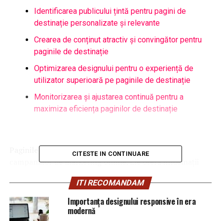
Identificarea publicului țintă pentru pagini de
destinație personalizate și relevante
Crearea de conținut atractiv și convingător pentru
paginile de destinație
Optimizarea designului pentru o experiență de
utilizator superioară pe paginile de destinație
Monitorizarea și ajustarea continuă pentru a
maximiza eficiența paginilor de destinație
Paginile de destinație sunt punctul central al
CITESTE IN CONTINUARE
campaniilor de marketing online. Ele oferă informații
relevante și convingătoare vizitatorilor. O pagină de
ITI RECOMANDAM
destinație eficientă trebuie să fie clară, atractivă și
orientată spre acțiune. Optimizarea conținutului și
Importanța designului responsive în era
designului contribuie la o experiență de utilizator
modernă