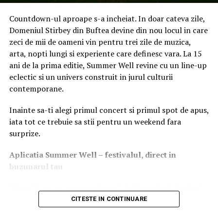
atractivitate crescută (84%), precum reducerile la
Countdown-ul aproape s-a incheiat. In doar cateva zile,
diferiți furnizori (77%) și sesiunile de terapie (74%).
Domeniul Stirbey din Buftea devine din nou locul in care
În acest context, Metropolitan Life lansează cele două
zeci de mii de oameni vin pentru trei zile de muzica,
asigurări de sănătate care răspund nevoilor actuale ale
arta, nopti lungi si experiente care definesc vara. La 15
românilor, dar și tendințelor de longevitate înregistrate
ani de la prima editie, Summer Well revine cu un line-up
la nivel global, polița de asigurare fiind valabilă până la
eclectic si un univers construit in jurul culturii
împlinirea vârstei de 85 de ani a titularului, iar intrarea
contemporane.
în asigurare se poate face până la vârsta de 70 de ani.
Inainte sa-ti alegi primul concert si primul spot de apus,
iata tot ce trebuie sa stii pentru un weekend fara
surprize.
Aplica
t
ia Summer Well
– festivalul, direct in
buzunarul tau
Primul lucru pe care merita sa-l faci inainte de festival
este sa descarci aplicatia Summer Well, disponibila in
CITESTE IN CONTINUARE
App Store si Google Play.