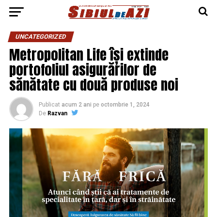
UNCATEGORIZED
Metropolitan Life își extinde
portofoliul asigurărilor de
sănătate cu două produse noi
Publicat
acum 2 ani
pe
octombrie 1, 2024
De
Razvan