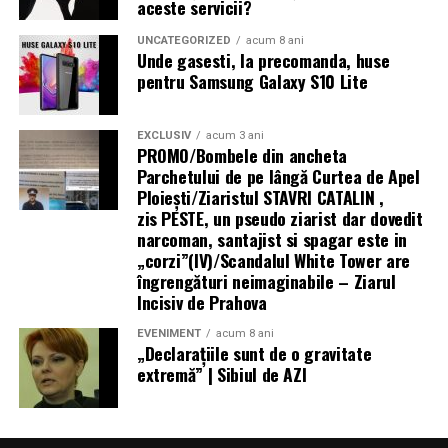
aceste servicii?
variantele de culoare Twilight Brown și Shadow Black, la
prețurile recomandate de 1.199 lei, respectiv 1.099 lei
UNCATEGORIZED
acum 8 ani
Unde gasesti, la precomanda, huse
iar până pe 31 august acesta vine cu o reducere de 100
pentru Samsung Galaxy S10 Lite
de lei la toți partenerii oficiali HONOR.
Mai multe informații despre HONOR Watch 6 sunt
EXCLUSIV
acum 3 ani
PROMO/Bombele din ancheta
disponibile pe pagina oficială a produsului:
Parchetului de pe lângă Curtea de Apel
Ploieşti/Ziaristul STAVRI CATALIN ,
https://www.honor.com/ro/wearables/honor-watch-6/.
zis PESTE, un pseudo ziarist dar dovedit
narcoman, santajist si spagar este in
„corzi”(IV)/Scandalul White Tower are
îngrengături neimaginabile – Ziarul
Incisiv de Prahova
EVENIMENT
acum 8 ani
„Declaraţiile sunt de o gravitate
extremă” | Sibiul de AZI