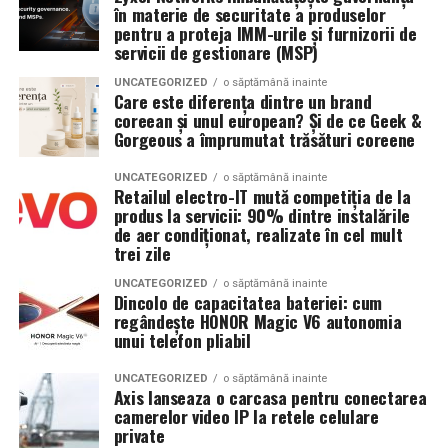
în materie de securitate a produselor
la intrare. Refuzul acestuia atrage imposibilitatea
aceste date și oferă informații utile pentru
fiecare dintre aceste cerințe într-o realitate.
pentru a proteja IMM-urile și furnizorii de
accesului in festival.
îmbunătățirea eficienței în timp, fie că obiectivul este
servicii de gestionare (MSP)
creșterea performanței sau construirea unei rutine de
De asemenea, Summer Well promoveaza un mediu sigur
UNCATEGORIZED
o săptămână inainte
antrenament mai bine structurate.
Care este diferența dintre un brand
si responsabil, iar consumul de substante interzise este
coreean și unul european? Și de ce Geek &
strict interzis.
Monitorizarea precisă a traseului cu HONOR
Gorgeous a împrumutat trăsături coreene
AccuTrack
Regulamentul complet, impreuna cu lista obiectelor
UNCATEGORIZED
o săptămână inainte
Retailul electro-IT mută competiția de la
permise si interzise, poate fi consultat pe site-ul oficial
Pentru activitățile în aer liber, HONOR Watch 6
produs la servicii: 90% dintre instalările
al festivalului.
integrează tehnologia HONOR AccuTrack, susținută de
de aer condiționat, realizate în cel mult
un nou chipset GNSS și de un sistem GPS dual-band,
trei zile
Un festival construit
impreuna cu partenerii sai
pentru conectare mai rapidă la sateliți și urmărirea
UNCATEGORIZED
o săptămână inainte
traseului.
Dincolo de capacitatea bateriei: cum
Summer Well 2026 este un festival Orange, sustinut de
regândește HONOR Magic V6 autonomia
parteneri care contribuie la experienta editiei
unui telefon pliabil
Sistemul avansat de poziționare oferă informații
aniversare: glo™, ING, Peroni Nastro Azzurro, Ursus,
detaliate pe durata activității, fie că utilizatorii aleargă
UNCATEGORIZED
o săptămână inainte
Bacardi, Martini, Jagermeister, Jack Daniel’s, Mega
în oraș, explorează trasee în natură sau descoperă zone
Axis lanseaza o carcasa pentru conectarea
Image, Pepsi, Fashion Days, alpro, Transalpina, vitamin
noi.
camerelor video IP la retele celulare
aqua, Lay’s, e-on, Academia de Studii Economice din
private