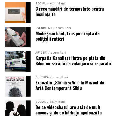
reduce frecvența încărcărilor și permite monitorizarea
SOCIAL
acum 4 ani
pe perioade mai lungi, cu mai puține întreruperi.
3 recomandări de termostate pentru
locuința ta
Ceasul oferă și o analiză detaliată a nivelului de energie
al organismului, pe baza unor indicatori precum ritmul
EVENIMENT
acum 8 ani
cardiac, variabilitatea ritmului cardiac (HRV), somnul și
Medieșean băut, tras pe drepta de
nivelul de stres. Luând în calcul aceste date, dar și
polițiștii rutieri
factori precum condițiile meteo sau ciclul menstrual,
HONOR Watch 6 poate sugera perioade de odihnă,
AFACERI
acum 4 ani
activitate fizică sau exerciții de respirație, pentru
Karpatia Canalizari intra pe piata din
susținerea unei rutine mai echilibrate.
Sibiu cu servicii de vidanjare si reparatii
Astfel, funcțiile avansate de monitorizare sportivă sunt
CULTURĂ
acum 8 ani
completate de instrumente dedicate sănătății și stării de
Expoziția „Sârmă și Vin” la Muzeul de
bine, pentru o experiență care continuă și dincolo de
Artă Contemporană Sibiu
antrenament.
Disponibilitate
SOCIAL
acum 8 ani
De ce videochatul are atât de mult
succes și de ce bărbații apelează la
HONOR Watch 6 este disponibil în România în