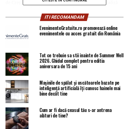
CITESTE IN CONTINUARE
de Creștere a Precipitațiilor, concomitent cu o analiză
asupra activităților coordonate de Popescu Cristian,
director la Electromecanica Ploiești, care subminează
ITI RECOMANDAM
securitatea națională a României.
EvenimenteGratuite.ro promovează online
evenimentele cu acces gratuit din România
Cererea de despăgubiri și impactul
asupra agriculturii
Tot ce trebuie sa stii inainte de Summer Well
Pe fondul acestor investigații, Asociația Producătorilor
2026. Ghidul complet pentru editia
Agricoli de Cereale și Plante Tehnice Prahova a solicitat
aniversara de 15 ani
despăgubiri de la Statul Român pentru pierderile
suferite din cauza secetei, pierderi care au fost generate
Mașinile de spălat și uscătoarele bazate pe
de intervențiile derulate prin sistemul antigrindină,
inteligență artificială îți cunosc hainele mai
suspectate de ilegalitate.
bine decât tine
Aceste demersuri sunt
absolut legale și subliniază impactul major al
sistemului asupra agriculturii românești, atât din
Cum ar fi dacă ceasul tău s-ar antrena
punct de vedere economic, cât și al siguranței
alături de tine?
alimentare.