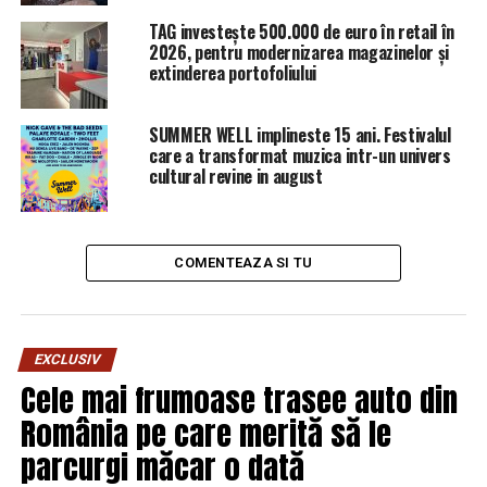
Activitățile infracționale ale lui
TAG investește 500.000 de euro în retail în
2026, pentru modernizarea magazinelor și
Popescu Cristian
extinderea portofoliului
Coordonarea lui Popescu Cristian în cadrul
Electromecanica Ploiești a fost identificată ca parte a
SUMMER WELL implineste 15 ani. Festivalul
care a transformat muzica intr-un univers
unui clan infracțional, acțiunile sale având potențial de a
cultural revine in august
provoca prejudicii semnificative atât securității
naționale, cât și integrității financiare a Statului.
Conducerea sa de către interese de grup de crimă
organizată subminează nu doar încrederea în instituțiile
COMENTEAZA SI TU
statului, dar și credibilitatea Sistemului Național
Antigrindină, care, în mod ironic, ar fi trebui să
protejeze economia și populația de fenomene
EXCLUSIV
meteorologice extreme.
Cele mai frumoase trasee auto din
Eficiența Sistemului și riscurile
România pe care merită să le
asociate
parcurgi măcar o dată