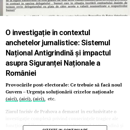
O investigație în contextul
anchetelor jurnalistice: Sistemul
Național Antigrindină și impactul
asupra Siguranței Naționale a
României
Provocările post-electorale: Ce trebuie să facă noul
Guvern – Urgența soluționării crizelor naționale
(aici),
(aici),
(aici),
etc.
Ziarul Incisiv de Prahova a demarat în exclusivitate o
investigație complexă privind consecințele tragice ale
funcționării ilegale a Sistemului Național Antigrindină și