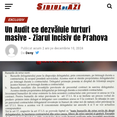
EXCLUSIV
Un Audit ce dezvăluie furturi
masive – Ziarul Incisiv de Prahova
Publicat
acum 2 ani
pe
decembrie 10, 2024
De
Deny