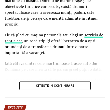
mai bine cu mașina. Dincolo de marile orașe și de
contextul lipsei de transparență și de responsabilitate
obiectivele turistice cunoscute, există drumuri
în gestionarea intervențiilor atmosferice.
spectaculoase care traversează munți, păduri, sate
tradiționale și peisaje care merită admirate în ritmul
Atingerea intereselor de grup și
propriu.
implicațiile asupra Securității
Fie că pleci cu mașina personală sau alegi un
serviciu de
Naționale
rent a car
, un road trip îți oferă libertatea de a opri
oriunde și de a transforma drumul într-o parte
În contextul activităților clandestine coordonate de
importantă a vacanței.
Popescu Cristian, directorul Electromecanica
Ploiești, se conturează o rețea criminală organizată,
Iată câteva dintre cele mai frumoase trasee auto din
având scopul de a sifona bani publici și de a afecta
România pe care merită să le parcurgi cel puțin o dată.
securitatea națională, precum și siguranța
Transfăgărășan – unul dintre cele mai spectaculoase
alimentară a României. Aceste acțiuni sunt
drumuri din Europa
orchestrate de un grup care are legături directe cu
CITESTE IN CONTINUARE
clanul infracțional condus de Emanuel Ioana,
Probabil cel mai cunoscut traseu auto din România,
director în cadrul ROMARM.
Transfăgărășan atrage anual turiști din întreaga lume.
EXCLUSIV
Drumul traversează Munții Făgăraș și oferă priveliști
Acuze neîntemeiate și propaganda