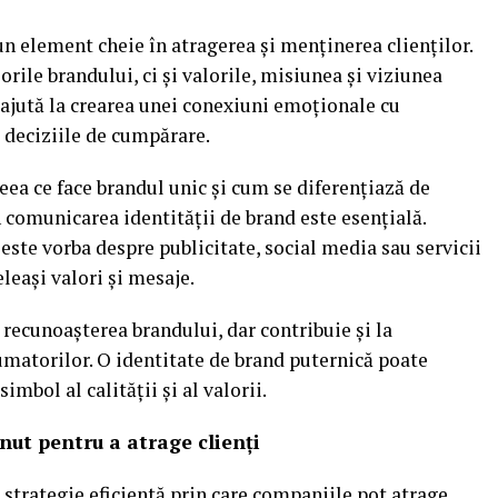
un element cheie în atragerea și menținerea clienților.
orile brandului, ci și valorile, misiunea și viziunea
 ajută la crearea unei conexiuni emoționale cu
 deciziile de cumpărare.
eea ce face brandul unic și cum se diferențiază de
comunicarea identității de brand este esențială.
ă este vorba despre publicitate, social media sau servicii
eleași valori și mesaje.
 recunoașterea brandului, dar contribuie și la
umatorilor. O identitate de brand puternică poate
mbol al calității și al valorii.
nut pentru a atrage clienți
strategie eficientă prin care companiile pot atrage