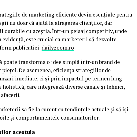
rategiile de marketing eficiente devin esențiale pentru
egii nu doar că ajută la atragerea clienților, dar
ii durabile cu aceștia. Într-un peisaj competitiv, unde
n evidență, este crucial ca marketerii să dezvolte
nform publicatiei
dailyzoom.ro
ă poate transforma o idee simplă într-un brand de
r pieței. De asemenea, eficiența strategiilor de
nzări imediate, ci și prin impactul pe termen lung
holistică, care integrează diverse canale și tehnici,
afacerii.
keterii să fie la curent cu tendințele actuale și să își
evoile și comportamentele consumatorilor.
oilor acestuia