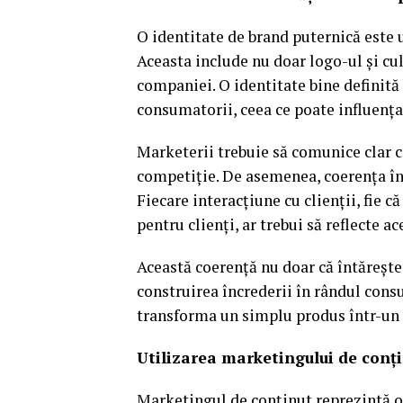
O identitate de brand puternică este 
Aceasta include nu doar logo-ul și cul
companiei. O identitate bine definită
consumatorii, ceea ce poate influența
Marketerii trebuie să comunice clar c
competiție. De asemenea, coerența în 
Fiecare interacțiune cu clienții, fie c
pentru clienți, ar trebui să reflecte ac
Această coerență nu doar că întărește
construirea încrederii în rândul cons
transforma un simplu produs într-un si
Utilizarea marketingului de conți
Marketingul de conținut reprezintă o 