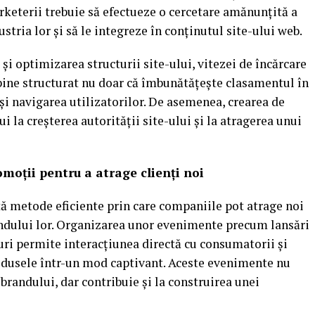
arketerii trebuie să efectueze o cercetare amănunțită a
stria lor și să le integreze în conținutul site-ului web.
și optimizarea structurii site-ului, vitezei de încărcare
e bine structurat nu doar că îmbunătățește clasamentul în
și navigarea utilizatorilor. De asemenea, crearea de
i la creșterea autorității site-ului și la atragerea unui
moții pentru a atrage clienți noi
ă metode eficiente prin care companiile pot atrage noi
randului lor. Organizarea unor evenimente precum lansări
ri permite interacțiunea directă cu consumatorii și
odusele într-un mod captivant. Aceste evenimente nu
i brandului, dar contribuie și la construirea unei