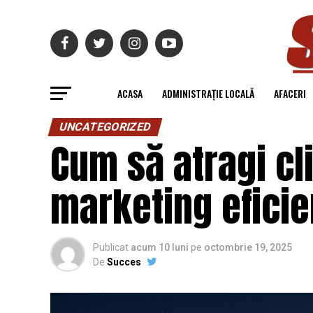
ACASA
ADMINISTRAȚIE LOCALĂ
AFACERI
UNCATEGORIZED
Cum să atragi cli
marketing eficie
Publicat
acum 10 luni
pe
octombrie 19, 2025
De
Succes