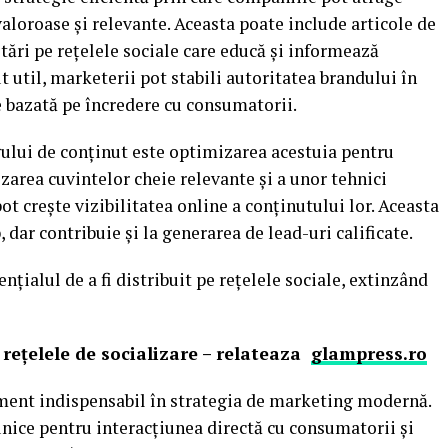
valoroase și relevante. Aceasta poate include articole de
stări pe rețelele sociale care educă și informează
t util, marketerii pot stabili autoritatea brandului în
e bazată pe încredere cu consumatorii.
ului de conținut este optimizarea acestuia pentru
zarea cuvintelor cheie relevante și a unor tehnici
t crește vizibilitatea online a conținutului lor. Aceasta
, dar contribuie și la generarea de lead-uri calificate.
ențialul de a fi distribuit pe rețelele sociale, extinzând
ețelele de socializare – relateaza
glampress.ro
ument indispensabil în strategia de marketing modernă.
nice pentru interacțiunea directă cu consumatorii și