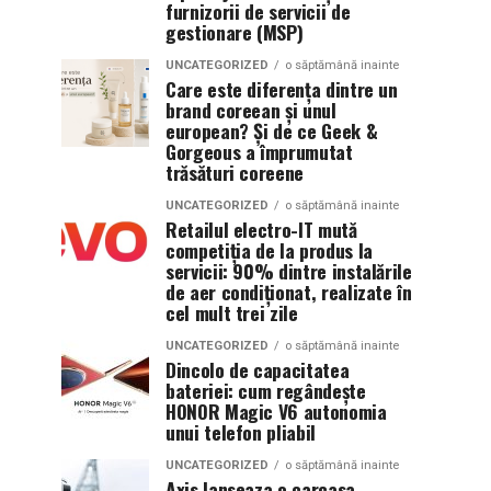
furnizorii de servicii de
gestionare (MSP)
UNCATEGORIZED
o săptămână inainte
Care este diferența dintre un
brand coreean și unul
european? Și de ce Geek &
Gorgeous a împrumutat
trăsături coreene
UNCATEGORIZED
o săptămână inainte
Retailul electro-IT mută
competiția de la produs la
servicii: 90% dintre instalările
de aer condiționat, realizate în
cel mult trei zile
UNCATEGORIZED
o săptămână inainte
Dincolo de capacitatea
bateriei: cum regândește
HONOR Magic V6 autonomia
unui telefon pliabil
UNCATEGORIZED
o săptămână inainte
Axis lanseaza o carcasa