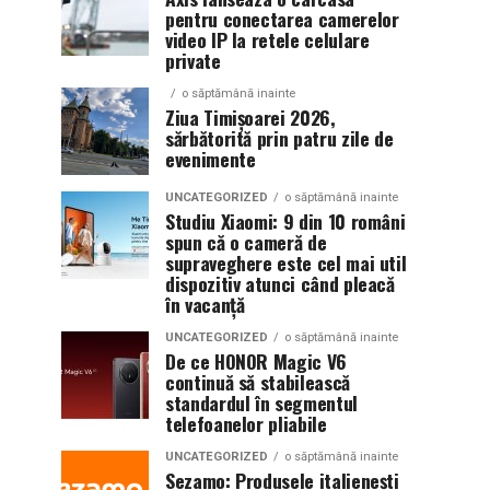
pentru conectarea camerelor
video IP la retele celulare
private
o săptămână inainte
Ziua Timișoarei 2026,
sărbătorită prin patru zile de
evenimente
UNCATEGORIZED
o săptămână inainte
Studiu Xiaomi: 9 din 10 români
spun că o cameră de
supraveghere este cel mai util
dispozitiv atunci când pleacă
în vacanță
UNCATEGORIZED
o săptămână inainte
De ce HONOR Magic V6
continuă să stabilească
standardul în segmentul
telefoanelor pliabile
UNCATEGORIZED
o săptămână inainte
Sezamo: Produsele italienești