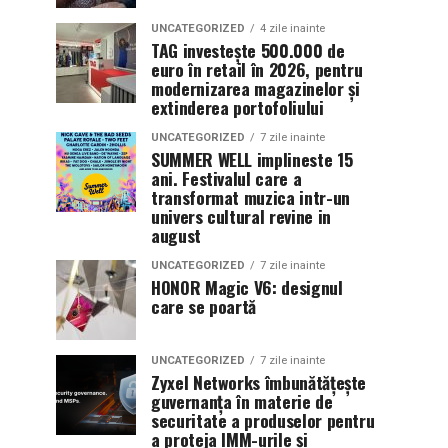
UNCATEGORIZED
4 zile inainte
TAG investește 500.000 de
euro în retail în 2026, pentru
modernizarea magazinelor și
extinderea portofoliului
UNCATEGORIZED
7 zile inainte
SUMMER WELL implineste 15
ani. Festivalul care a
transformat muzica intr-un
univers cultural revine in
august
UNCATEGORIZED
7 zile inainte
HONOR Magic V6: designul
care se poartă
UNCATEGORIZED
7 zile inainte
Zyxel Networks îmbunătățește
guvernanța în materie de
securitate a produselor pentru
a proteja IMM-urile și