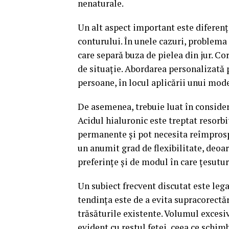
nenaturale.
Un alt aspect important este diferen
conturului. În unele cazuri, problema
care separă buza de pielea din jur. C
de situație. Abordarea personalizată p
persoane, în locul aplicării unui mod
De asemenea, trebuie luat în conside
Acidul hialuronic este treptat resorb
permanente și pot necesita reîmprospă
un anumit grad de flexibilitate, deoar
preferințe și de modul în care țesutur
Un subiect frecvent discutat este lega
tendința este de a evita supracorectăr
trăsăturile existente. Volumul excesi
evident cu restul feței, ceea ce schim