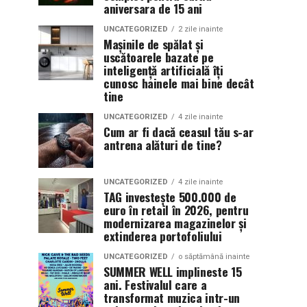
aniversara de 15 ani
UNCATEGORIZED
2 zile inainte
Mașinile de spălat și
uscătoarele bazate pe
inteligență artificială îți
cunosc hainele mai bine decât
tine
UNCATEGORIZED
4 zile inainte
Cum ar fi dacă ceasul tău s-ar
antrena alături de tine?
UNCATEGORIZED
4 zile inainte
TAG investește 500.000 de
euro în retail în 2026, pentru
modernizarea magazinelor și
extinderea portofoliului
UNCATEGORIZED
o săptămână inainte
SUMMER WELL implineste 15
ani. Festivalul care a
transformat muzica intr-un