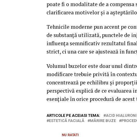
poate fi o modalitate de a compensa s
clarificarea motivelor și a așteptăril
Tehnicile moderne pun accent pe cont
de substanță utilizată, punctele de in
influența semnificativ rezultatul fina
strict, ci una care se ajustează în func
Volumul buzelor este doar unul dintre 
modificare trebuie privită în context
concentrează pe echilibru și proporți
perspectivă explică de ce evaluarea in
esențiale în orice procedură de acest 
ARTICOLE PE ACEIASI TEMA:
ACID HIALURON
ESTETICĂ FACIALĂ
MĂRIRE BUZE
PROCEDU
NU RATATI