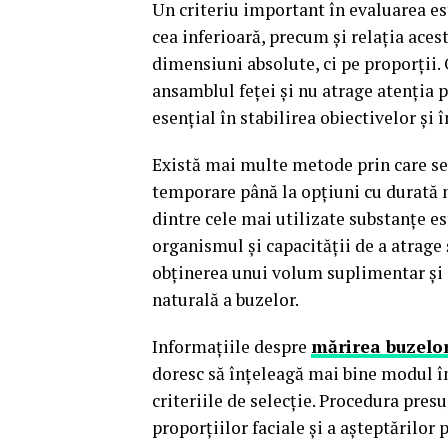
Un criteriu important în evaluarea es
cea inferioară, precum și relația aces
dimensiuni absolute, ci pe proporții. 
ansamblul feței și nu atrage atenția p
esențial în stabilirea obiectivelor și 
Există mai multe metode prin care se 
temporare până la opțiuni cu durată m
dintre cele mai utilizate substanțe es
organismul și capacității de a atrage 
obținerea unui volum suplimentar și a
naturală a buzelor.
Informațiile despre
mărirea buzelor
doresc să înțeleagă mai bine modul în 
criteriile de selecție. Procedura pres
proporțiilor faciale și a așteptărilor