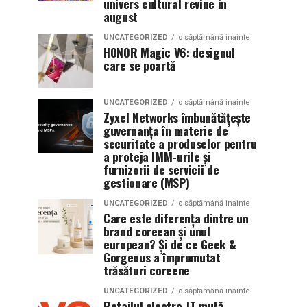
univers cultural revine in
august
UNCATEGORIZED
o săptămână inainte
HONOR Magic V6: designul
care se poartă
UNCATEGORIZED
o săptămână inainte
Zyxel Networks îmbunătățește
guvernanța în materie de
securitate a produselor pentru
a proteja IMM-urile și
furnizorii de servicii de
gestionare (MSP)
UNCATEGORIZED
o săptămână inainte
Care este diferența dintre un
brand coreean și unul
european? Și de ce Geek &
Gorgeous a împrumutat
trăsături coreene
UNCATEGORIZED
o săptămână inainte
Retailul electro-IT mută