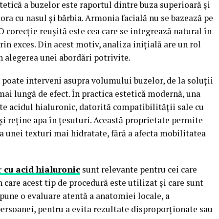
tetică a buzelor este raportul dintre buza superioară și
tora cu nasul și bărbia. Armonia facială nu se bazează pe
O corecție reușită este cea care se integrează natural în
rin exces. Din acest motiv, analiza inițială are un rol
în alegerea unei abordări potrivite.
poate interveni asupra volumului buzelor, de la soluții
ai lungă de efect. În practica estetică modernă, una
te acidul hialuronic, datorită compatibilității sale cu
și reține apa în țesuturi. Această proprietate permite
 unei texturi mai hidratate, fără a afecta mobilitatea
 cu acid hialuronic
sunt relevante pentru cei care
care acest tip de procedură este utilizat și care sunt
upune o evaluare atentă a anatomiei locale, a
 persoanei, pentru a evita rezultate disproporționate sau