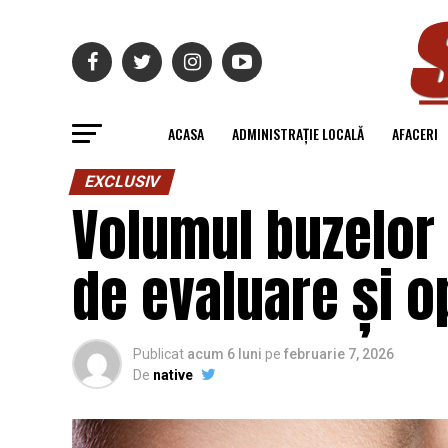
ACASA
ADMINISTRAȚIE LOCALĂ
AFACERI
EXCLUSIV
Volumul buzelor ș
de evaluare și o
Publicat
acum 6 luni
pe
februarie 7, 2026
De
native