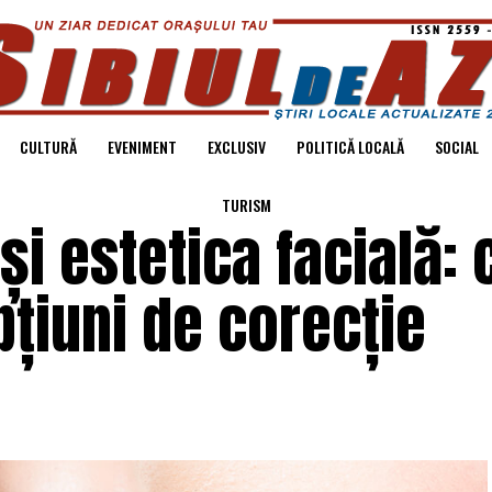
CULTURĂ
EVENIMENT
EXCLUSIV
POLITICĂ LOCALĂ
SOCIAL
TURISM
i estetica facială: c
pțiuni de corecție