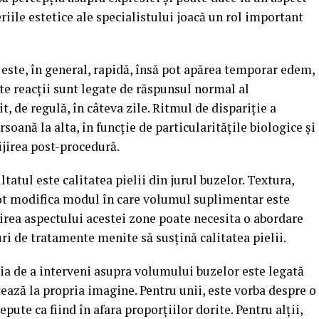
teriile estetice ale specialistului joacă un rol important
este, în general, rapidă, însă pot apărea temporar edem,
te reacții sunt legate de răspunsul normal al
t, de regulă, în câteva zile. Ritmul de dispariție a
soană la alta, în funcție de particularitățile biologice și
ijirea post-procedură.
tatul este calitatea pielii din jurul buzelor. Textura,
pot modifica modul în care volumul suplimentar este
țirea aspectului acestei zone poate necesita o abordare
uri de tratamente menite să susțină calitatea pielii.
ia de a interveni asupra volumului buzelor este legată
ează la propria imagine. Pentru unii, este vorba despre o
epute ca fiind în afara proporțiilor dorite. Pentru alții,