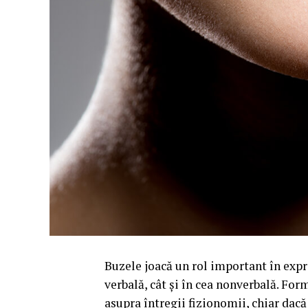
Buzele joacă un rol important în expr
verbală, cât și în cea nonverbală. For
asupra întregii fizionomii, chiar dacă