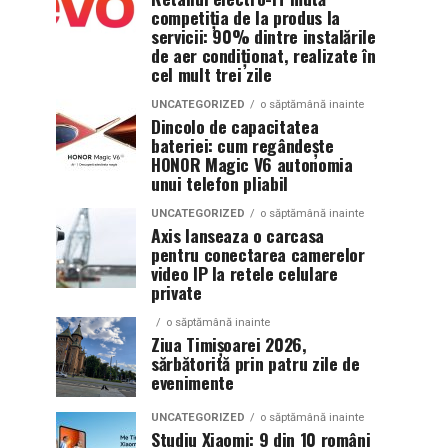
competiția de la produs la
servicii: 90% dintre instalările
de aer condiționat, realizate în
cel mult trei zile
UNCATEGORIZED
o săptămână inainte
Dincolo de capacitatea
bateriei: cum regândește
HONOR Magic V6 autonomia
unui telefon pliabil
UNCATEGORIZED
o săptămână inainte
Axis lanseaza o carcasa
pentru conectarea camerelor
video IP la retele celulare
private
o săptămână inainte
Ziua Timișoarei 2026,
sărbătorită prin patru zile de
evenimente
UNCATEGORIZED
o săptămână inainte
Studiu Xiaomi: 9 din 10 români