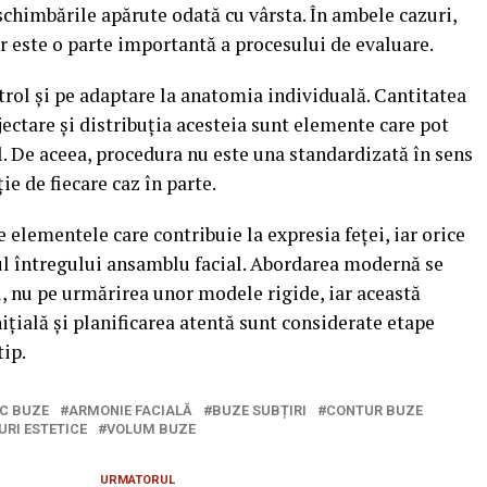
chimbările apărute odată cu vârsta. În ambele cazuri,
or este o parte importantă a procesului de evaluare.
rol și pe adaptare la anatomia individuală. Cantitatea
jectare și distribuția acesteia sunt elemente care pot
l. De aceea, procedura nu este una standardizată în sens
ție de fiecare caz în parte.
elementele care contribuie la expresia feței, iar orice
ul întregului ansamblu facial. Abordarea modernă se
i, nu pe urmărirea unor modele rigide, iar această
ițială și planificarea atentă sunt considerate etape
tip.
IC BUZE
ARMONIE FACIALĂ
BUZE SUBȚIRI
CONTUR BUZE
RI ESTETICE
VOLUM BUZE
URMATORUL