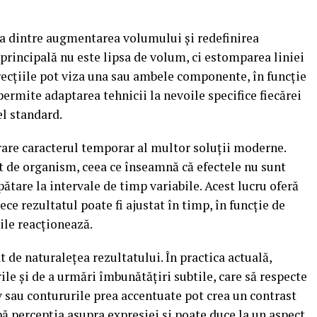
ța dintre augmentarea volumului și redefinirea
 principală nu este lipsa de volum, ci estomparea liniei
orecțiile pot viza una sau ambele componente, în funcție
ermite adaptarea tehnicii la nevoile specifice fiecărei
el standard.
rare caracterul temporar al multor soluții moderne.
it de organism, ceea ce înseamnă că efectele nu sunt
tare la intervale de timp variabile. Acest lucru oferă
ece rezultatul poate fi ajustat în timp, în funcție de
ile reacționează.
t de naturalețea rezultatului. În practica actuală,
ile și de a urmări îmbunătățiri subtile, care să respecte
v sau contururile prea accentuate pot crea un contrast
bă percepția asupra expresiei și poate duce la un aspect