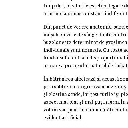
timpului, idealurile estetice legate d
armonie a rămas constant, indiferen
Din punct de vedere anatomic, buzele
mușchi și vase de sânge, toate contrib
buzelor este determinat de grosimea țe
individuale sunt normale. Cu toate ac
fiind insuficient sau disproporționat î
urmare a procesului natural de îmbăt
Îmbătrânirea afectează și această zonă,
prin subțierea progresivă a buzelor și
și elastină scade, iar țesuturile își p
aspect mai plat și mai puțin ferm. În 
volum sau pentru a îmbunătăți conturu
evident artificial.