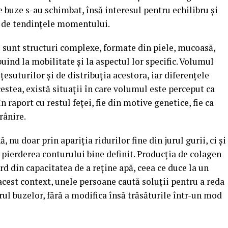
e buze s-au schimbat, însă interesul pentru echilibru și
t de tendințele momentului.
 sunt structuri complexe, formate din piele, mucoasă,
uind la mobilitate și la aspectul lor specific. Volumul
suturilor și de distribuția acestora, iar diferențele
estea, există situații în care volumul este perceput ca
n raport cu restul feței, fie din motive genetice, fie ca
rânire.
 nu doar prin apariția ridurilor fine din jurul gurii, ci și
 pierderea conturului bine definit. Producția de colagen
ierd din capacitatea de a reține apă, ceea ce duce la un
acest context, unele persoane caută soluții pentru a reda
l buzelor, fără a modifica însă trăsăturile într-un mod