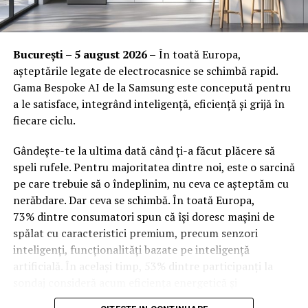
Orange Shop Victoriei (9:00 – 18:00)
Orange Shop Plaza (12:00 – 20:00)
București – 5 august 2026 –
În toată Europa,
Orange Shop Park Lake (12:00 – 20:00)
așteptările legate de electrocasnice se schimbă rapid.
Gama Bespoke AI de la Samsung este concepută pentru
Incepand cu luni, 3.08, batarile pot fi comandate si prin
a le satisface, integrând inteligență, eficiență și grijă în
aplicatia WOLT.
fiecare ciclu.
Intre 3 si 6 august: 10:00 – 20:00
Gândește-te la ultima dată când ți-a făcut plăcere să
Vineri, 7 august: 10:00 – 13:00
speli rufele. Pentru majoritatea dintre noi, este o sarcină
pe care trebuie să o îndeplinim, nu ceva ce așteptăm cu
Ridicarea bratarilor inainte de festival se poate face
nerăbdare. Dar ceva se schimbă. În toată Europa,
exclusiv de catre detinatorii de abonamente sau invitatii
73% dintre consumatori spun că își doresc mașini de
de tip full pass.
spălat cu caracteristici premium, precum senzori
inteligenți, funcționalități bazate pe inteligență
Accesul i
n festival
artificială. În același timp, 53% dintre participanți la
sondaj consideră acum eficiența energetică și
Intrarea in festival se face, ca in fiecare an, din strada
optimizarea bazată pe inteligență artificială drept
Oltului.