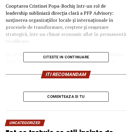
Cooptarea Cristinei Popa-Bochiș într-un rol de
leadership subliniază direcția clară a PFP Advisory:
susținerea organizațiilor locale și internaționale în
procesele de transformare, creștere și reașezare
strategică, într-un climat economic aflat în permanentă
recalibrare.
Cu 20 de ani de experiență în executive search, Cristina
CITESTE IN CONTINUARE
Popa-Bochiș este unul dintre consultanții de top în
sectorul industrial și de producție din România. A
ITI RECOMANDAM
coordonat mandate complexe de recrutare și evaluare
pentru poziții executive, top și middle management,
atât la nivel local, cât și în regiunea Europei Centrale și
de Est. Este absolventă CIPD și certificată Hogan, iar
COMENTEAZA SI TU
portofoliul său include proiecte în automotive,
productie industriala, energie regenerabilă, construcții,
industrie grea.
UNCATEGORIZED
„
După aproape două decenii în care am lucrat în