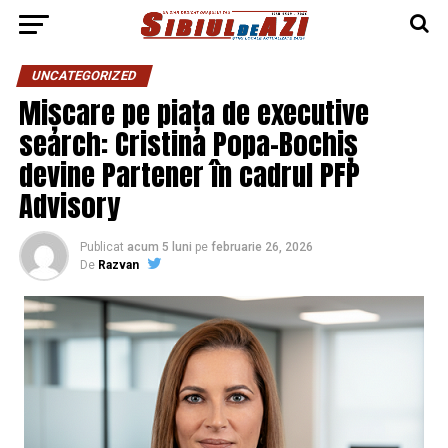
UNCATEGORIZED
Mișcare pe piața de executive
search: Cristina Popa-Bochiș
devine Partener în cadrul PFP
Advisory
Publicat
acum 5 luni
pe
februarie 26, 2026
De
Razvan