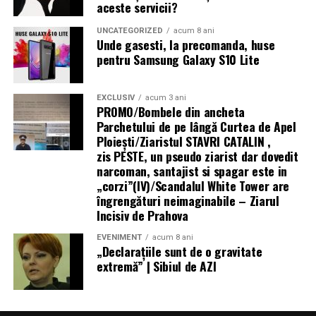
aceste servicii?
variantele de culoare Twilight Brown și Shadow Black, la
prețurile recomandate de 1.199 lei, respectiv 1.099 lei
UNCATEGORIZED
acum 8 ani
Unde gasesti, la precomanda, huse
iar până pe 31 august acesta vine cu o reducere de 100
pentru Samsung Galaxy S10 Lite
de lei la toți partenerii oficiali HONOR.
Mai multe informații despre HONOR Watch 6 sunt
EXCLUSIV
acum 3 ani
PROMO/Bombele din ancheta
disponibile pe pagina oficială a produsului:
Parchetului de pe lângă Curtea de Apel
Ploieşti/Ziaristul STAVRI CATALIN ,
https://www.honor.com/ro/wearables/honor-watch-6/.
zis PESTE, un pseudo ziarist dar dovedit
narcoman, santajist si spagar este in
„corzi”(IV)/Scandalul White Tower are
îngrengături neimaginabile – Ziarul
Incisiv de Prahova
EVENIMENT
acum 8 ani
„Declaraţiile sunt de o gravitate
extremă” | Sibiul de AZI