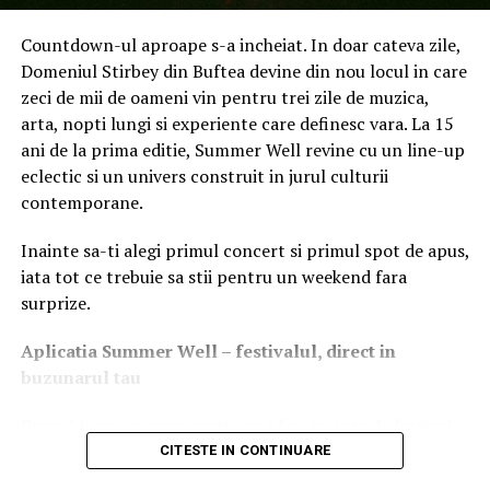
Hogan (profil personalitate) și Human Synergistics
(diagnoză de cultură organizațională).
Countdown-ul aproape s-a incheiat. In doar cateva zile,
Domeniul Stirbey din Buftea devine din nou locul in care
„
Cristina aduce nu doar experiență solidă, ci și o
zeci de mii de oameni vin pentru trei zile de muzica,
perspectivă matură asupra rolului leadershipului în
arta, nopti lungi si experiente care definesc vara. La 15
performanța organizațională. Parteneriatul nostru
ani de la prima editie, Summer Well revine cu un line-up
consolidează capacitatea PFP Advisory de a livra soluții
eclectic si un univers construit in jurul culturii
strategice în momente-cheie pentru clienții noștri, atât
contemporane.
în România, cât și în regiunea CEE
”,
a afirmat
Alexandra Ene, Managing Partner PFP Advisory.
Inainte sa-ti alegi primul concert si primul spot de apus,
iata tot ce trebuie sa stii pentru un weekend fara
Prin această numire, PFP Advisory își
surprize.
consolidează poziția într-o piață aflată într-un proces
accelerat de profesionalizare, în care cererea pentru
Aplica
t
ia Summer Well
– festivalul, direct in
lideri capabili să gestioneze schimbarea și să creeze
buzunarul tau
valoare sustenabilă este în creștere.
Primul lucru pe care merita sa-l faci inainte de festival
Despre PFP Advisory:
este sa descarci aplicatia Summer Well, disponibila in
CITESTE IN CONTINUARE
App Store si Google Play.
PFP Advisory (
https://pfpadvisory.com/
) este o firmă de