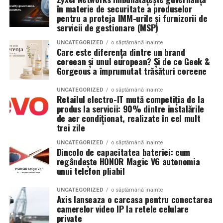
lucrurile la care țin. Gama Bespoke AI transformă
în materie de securitate a produselor
la intrare. Refuzul acestuia atrage imposibilitatea
aceste date și oferă informații utile pentru
fiecare dintre aceste cerințe într-o realitate.
pentru a proteja IMM-urile și furnizorii de
accesului in festival.
îmbunătățirea eficienței în timp, fie că obiectivul este
servicii de gestionare (MSP)
creșterea performanței sau construirea unei rutine de
De asemenea, Summer Well promoveaza un mediu sigur
UNCATEGORIZED
o săptămână inainte
antrenament mai bine structurate.
Care este diferența dintre un brand
si responsabil, iar consumul de substante interzise este
coreean și unul european? Și de ce Geek &
strict interzis.
Monitorizarea precisă a traseului cu HONOR
Gorgeous a împrumutat trăsături coreene
AccuTrack
Regulamentul complet, impreuna cu lista obiectelor
UNCATEGORIZED
o săptămână inainte
Retailul electro-IT mută competiția de la
permise si interzise, poate fi consultat pe site-ul oficial
Pentru activitățile în aer liber, HONOR Watch 6
produs la servicii: 90% dintre instalările
al festivalului.
integrează tehnologia HONOR AccuTrack, susținută de
de aer condiționat, realizate în cel mult
un nou chipset GNSS și de un sistem GPS dual-band,
trei zile
Un festival construit
impreuna cu partenerii sai
pentru conectare mai rapidă la sateliți și urmărirea
UNCATEGORIZED
o săptămână inainte
traseului.
Dincolo de capacitatea bateriei: cum
Summer Well 2026 este un festival Orange, sustinut de
regândește HONOR Magic V6 autonomia
parteneri care contribuie la experienta editiei
unui telefon pliabil
Sistemul avansat de poziționare oferă informații
aniversare: glo™, ING, Peroni Nastro Azzurro, Ursus,
detaliate pe durata activității, fie că utilizatorii aleargă
UNCATEGORIZED
o săptămână inainte
Bacardi, Martini, Jagermeister, Jack Daniel’s, Mega
în oraș, explorează trasee în natură sau descoperă zone
Axis lanseaza o carcasa pentru conectarea
Image, Pepsi, Fashion Days, alpro, Transalpina, vitamin
noi.
camerelor video IP la retele celulare
aqua, Lay’s, e-on, Academia de Studii Economice din
private