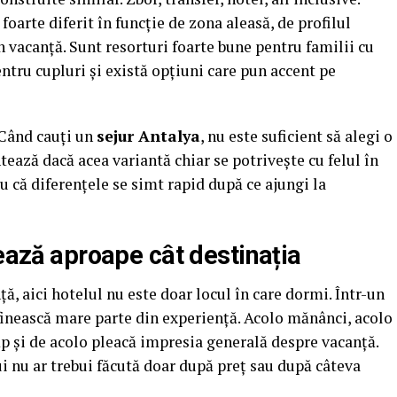
foarte diferit în funcție de zona aleasă, de profilul
în vacanță. Sunt resorturi foarte bune pentru familii cu
entru cupluri și există opțiuni care pun accent pe
 Când cauți un
sejur Antalya
, nu este suficient să alegi o
ntează dacă acea variantă chiar se potrivește cu felul în
ru că diferențele se simt rapid după ce ajungi la
tează aproape cât destinația
ță, aici hotelul nu este doar locul în care dormi. Într-un
efinească mare parte din experiență. Acolo mănânci, acolo
mp și de acolo pleacă impresia generală despre vacanță.
i nu ar trebui făcută doar după preț sau după câteva