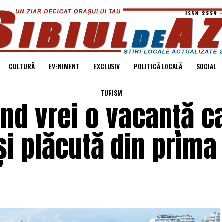
CULTURĂ
EVENIMENT
EXCLUSIV
POLITICĂ LOCALĂ
SOCIAL
TURISM
ând vrei o vacanță c
și plăcută din prima 