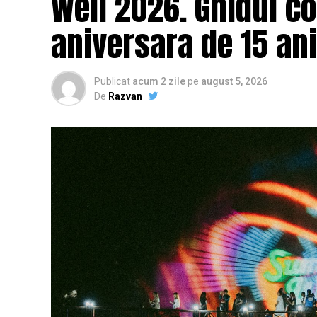
Well 2026. Ghidul c
aniversara de 15 ani
Publicat
acum 2 zile
pe
august 5, 2026
De
Razvan