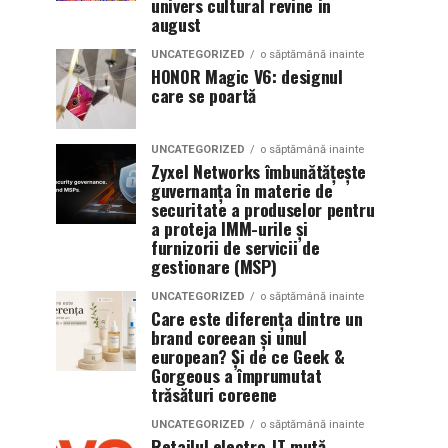
univers cultural revine in
august
UNCATEGORIZED
o săptămână inainte
HONOR Magic V6: designul
care se poartă
UNCATEGORIZED
o săptămână inainte
Zyxel Networks îmbunătățește
guvernanța în materie de
securitate a produselor pentru
a proteja IMM-urile și
furnizorii de servicii de
gestionare (MSP)
UNCATEGORIZED
o săptămână inainte
Care este diferența dintre un
brand coreean și unul
european? Și de ce Geek &
Gorgeous a împrumutat
trăsături coreene
UNCATEGORIZED
o săptămână inainte
Retailul electro-IT mută