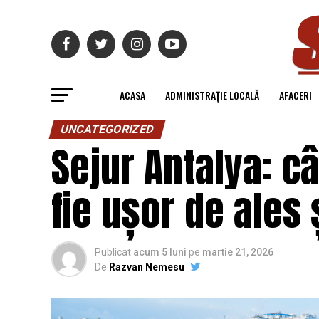
ACASA
ADMINISTRAȚIE LOCALĂ
AFACERI
UNCATEGORIZED
Sejur Antalya: c
fie ușor de ales 
Publicat
acum 5 luni
pe
martie 21, 2026
De
Razvan Nemesu