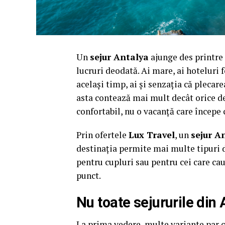
Un
sejur Antalya
ajunge des printre
lucruri deodată. Ai mare, ai hoteluri fo
același timp, ai și senzația că plecare
asta contează mai mult decât orice det
confortabil, nu o vacanță care începe 
Prin ofertele
Lux Travel
, un
sejur A
destinația permite mai multe tipuri de
pentru cupluri sau pentru cei care cau
punct.
Nu toate sejururile din
La prima vedere, multe variante par con