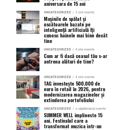
aniversara de 15 ani
UNCATEGORIZED
2 zile inainte
Mașinile de spălat și
uscătoarele bazate pe
inteligență artificială îți
cunosc hainele mai bine decât
tine
UNCATEGORIZED
4 zile inainte
Cum ar fi dacă ceasul tău s-ar
antrena alături de tine?
UNCATEGORIZED
4 zile inainte
TAG investește 500.000 de
euro în retail în 2026, pentru
modernizarea magazinelor și
extinderea portofoliului
UNCATEGORIZED
o săptămână inainte
SUMMER WELL implineste 15
ani. Festivalul care a
transformat muzica intr-un