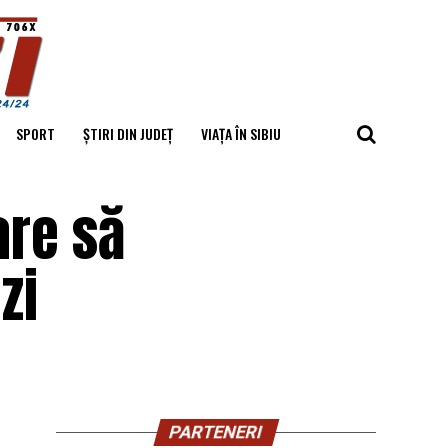
SPORT
ȘTIRI DIN JUDEȚ
VIAȚA ÎN SIBIU
are să
zi
PARTENERI