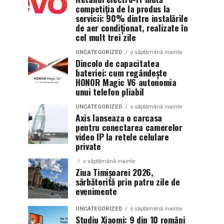
competiția de la produs la
servicii: 90% dintre instalările
de aer condiționat, realizate în
cel mult trei zile
UNCATEGORIZED
o săptămână inainte
Dincolo de capacitatea
bateriei: cum regândește
HONOR Magic V6 autonomia
unui telefon pliabil
UNCATEGORIZED
o săptămână inainte
Axis lanseaza o carcasa
pentru conectarea camerelor
video IP la retele celulare
private
o săptămână inainte
Ziua Timișoarei 2026,
sărbătorită prin patru zile de
evenimente
UNCATEGORIZED
o săptămână inainte
Studiu Xiaomi: 9 din 10 români