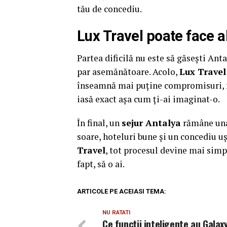
tău de concediu.
Lux Travel poate face a
Partea dificilă nu este să găsești Anta
par asemănătoare. Acolo,
Lux Travel
înseamnă mai puține compromisuri, m
iasă exact așa cum ți-ai imaginat-o.
În final, un
sejur Antalya
rămâne una 
soare, hoteluri bune și un concediu uș
Travel
, tot procesul devine mai simp
fapt, să o ai.
ARTICOLE PE ACEIASI TEMA:
NU RATATI
Ce funcții inteligente au Galax