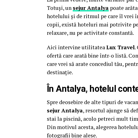
Totuși, un
sejur Antalya
poate arăta 
hotelului și de ritmul pe care îl vrei 
copii, există hoteluri mai potrivite p
relaxare, nu pe activitate constantă.
Aici intervine utilitatea
Lux Travel
.
ofertă care arată bine într-o listă. Co
care vrei să arate concediul tău, pent
destinație.
În Antalya, hotelul con
Spre deosebire de alte tipuri de vacan
sejur Antalya
, resortul ajunge să d
stai la piscină, acolo petreci mult ti
Din motivul acesta, alegerea hotelulu
fotografii bine alese.