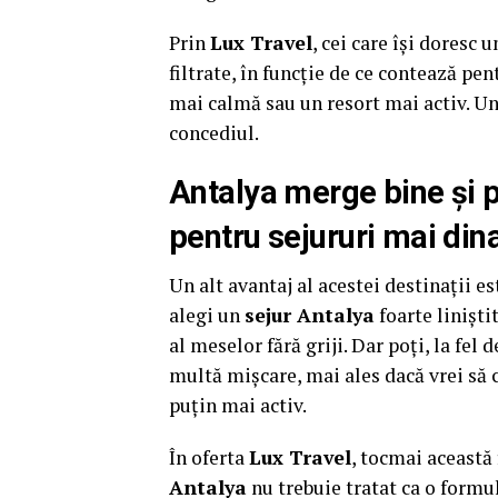
Prin
Lux Travel
, cei care își doresc 
filtrate, în funcție de ce contează pent
mai calmă sau un resort mai activ. Un
concediul.
Antalya merge bine și p
pentru sejururi mai di
Un alt avantaj al acestei destinații es
alegi un
sejur Antalya
foarte liniștit
al meselor fără griji. Dar poți, la fel 
multă mișcare, mai ales dacă vrei să 
puțin mai activ.
În oferta
Lux Travel
, tocmai această 
Antalya
nu trebuie tratat ca o formul