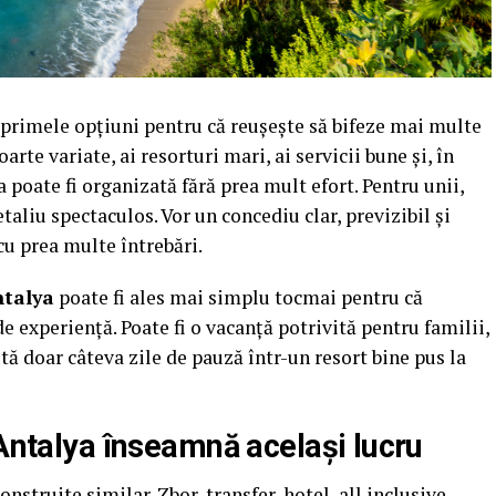
 primele opțiuni pentru că reușește să bifeze mai multe
arte variate, ai resorturi mari, ai servicii bune și, în
a poate fi organizată fără prea mult efort. Pentru unii,
aliu spectaculos. Vor un concediu clar, previzibil și
cu prea multe întrebări.
ntalya
poate fi ales mai simplu tocmai pentru că
 experiență. Poate fi o vacanță potrivită pentru familii,
tă doar câteva zile de pauză într-un resort bine pus la
 Antalya înseamnă același lucru
struite similar. Zbor, transfer, hotel, all inclusive.