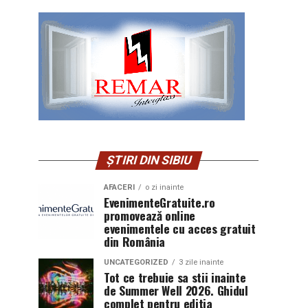
ȘTIRI DIN SIBIU
AFACERI
o zi inainte
EvenimenteGratuite.ro
promovează online
evenimentele cu acces gratuit
din România
UNCATEGORIZED
3 zile inainte
Tot ce trebuie sa stii inainte
de Summer Well 2026. Ghidul
complet pentru editia