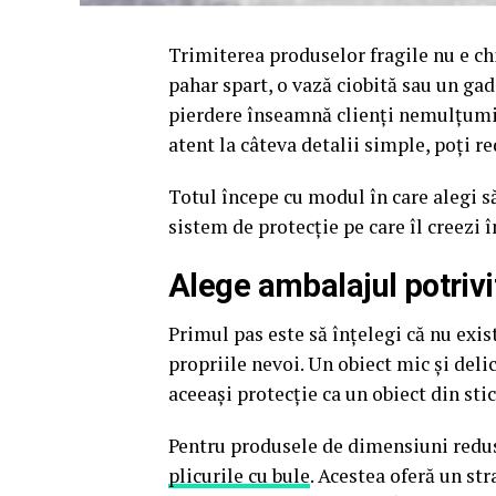
Trimiterea produselor fragile nu e chi
pahar spart, o vază ciobită sau un g
pierdere înseamnă clienți nemulțumiți 
atent la câteva detalii simple, poți re
Totul începe cu modul în care alegi să
sistem de protecție pe care îl creezi î
Alege ambalajul potrivi
Primul pas este să înțelegi că nu exis
propriile nevoi. Un obiect mic și delic
aceeași protecție ca un obiect din sti
Pentru produsele de dimensiuni reduse
plicurile cu bule
. Acestea oferă un str