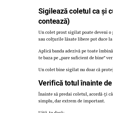
Sigilează coletul ca și 
contează)
Un colet prost sigilat poate deveni o
sau colțurile lăsate libere pot duce l
Aplică banda adezivă pe toate îmbinăr
te baza pe „pare suficient de bine” ver
Un colet bine sigilat nu doar că prot
Verifică totul înainte d
Înainte să predai coletul, acordă-ți c
simplu, dar extrem de important.
Uită-te dacă: