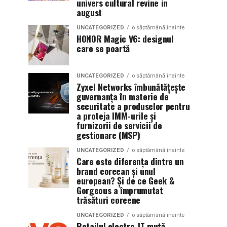
univers cultural revine in
august
UNCATEGORIZED
o săptămână inainte
HONOR Magic V6: designul
care se poartă
UNCATEGORIZED
o săptămână inainte
Zyxel Networks îmbunătățește
guvernanța în materie de
securitate a produselor pentru
a proteja IMM-urile și
furnizorii de servicii de
gestionare (MSP)
UNCATEGORIZED
o săptămână inainte
Care este diferența dintre un
brand coreean și unul
european? Și de ce Geek &
Gorgeous a împrumutat
trăsături coreene
UNCATEGORIZED
o săptămână inainte
Retailul electro-IT mută