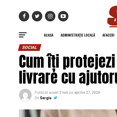
ACASA
ADMINISTRAȚIE LOCALĂ
AFACERI
SOCIAL
Cum îți protejezi
livrare cu ajuto
Publicat
acum 3 luni
pe
aprilie 27, 2026
De
Sergiu