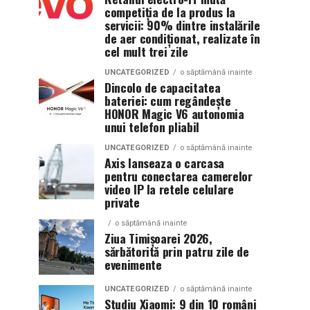
competiția de la produs la
servicii: 90% dintre instalările
de aer condiționat, realizate în
cel mult trei zile
UNCATEGORIZED
o săptămână inainte
Dincolo de capacitatea
bateriei: cum regândește
HONOR Magic V6 autonomia
unui telefon pliabil
UNCATEGORIZED
o săptămână inainte
Axis lanseaza o carcasa
pentru conectarea camerelor
video IP la retele celulare
private
o săptămână inainte
Ziua Timișoarei 2026,
sărbătorită prin patru zile de
evenimente
UNCATEGORIZED
o săptămână inainte
Studiu Xiaomi: 9 din 10 români