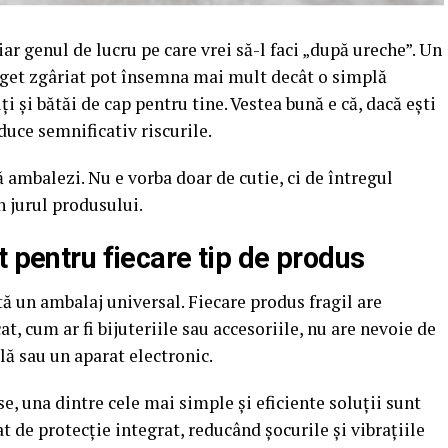
ar genul de lucru pe care vrei să-l faci „după ureche”. Un
adget zgâriat pot însemna mai mult decât o simplă
și bătăi de cap pentru tine. Vestea bună e că, dacă ești
duce semnificativ riscurile.
 ambalezi. Nu e vorba doar de cutie, ci de întregul
n jurul produsului.
t pentru fiecare tip de produs
tă un ambalaj universal. Fiecare produs fragil are
at, cum ar fi bijuteriile sau accesoriile, nu are nevoie de
clă sau un aparat electronic.
, una dintre cele mai simple și eficiente soluții sunt
at de protecție integrat, reducând șocurile și vibrațiile