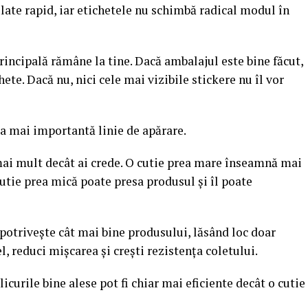
ate rapid, iar etichetele nu schimbă radical modul în
incipală rămâne la tine. Dacă ambalajul este bine făcut,
ete. Dacă nu, nici cele mai vizibile stickere nu îl vor
a mai importantă linie de apărare.
i mult decât ai crede. O cutie prea mare înseamnă mai
cutie prea mică poate presa produsul și îl poate
 potrivește cât mai bine produsului, lăsând loc doar
l, reduci mișcarea și crești rezistența coletului.
icurile bine alese pot fi chiar mai eficiente decât o cutie