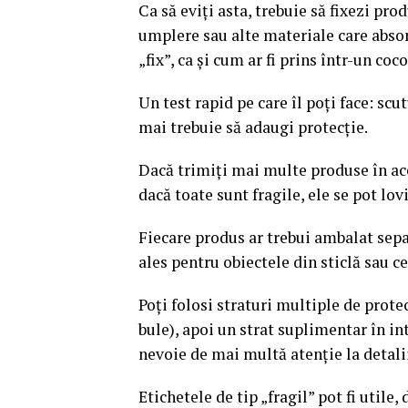
Ca să eviți asta, trebuie să fixezi pro
umplere sau alte materiale care absor
„fix”, ca și cum ar fi prins într-un coc
Un test rapid pe care îl poți face: scu
mai trebuie să adaugi protecție.
Dacă trimiți mai multe produse în ace
dacă toate sunt fragile, ele se pot lov
Fiecare produs ar trebui ambalat separ
ales pentru obiectele din sticlă sau c
Poți folosi straturi multiple de protec
bule), apoi un strat suplimentar în int
nevoie de mai multă atenție la detali
Etichetele de tip „fragil” pot fi utile,