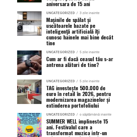
aniversara de 15 ani
UNCATEGORIZED
3 zile inainte
Mașinile de spălat și
uscătoarele bazate pe
inteligență artificială îți
cunosc hainele mai bine decât
tine
UNCATEGORIZED
5 zile inainte
Cum ar fi dacă ceasul tău s-ar
antrena alături de tine?
UNCATEGORIZED
5 zile inainte
TAG investește 500.000 de
euro în retail în 2026, pentru
modernizarea magazinelor și
extinderea portofoliului
UNCATEGORIZED
o săptămână inainte
SUMMER WELL implineste 15
ani. Festivalul care a
transformat muzica intr-un