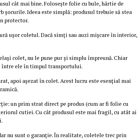
dusul cât mai bine. Folosește folie cu bule, hârtie de
b șocurile. Ideea este simplă: produsul trebuie să stea
on protector.
tură ușor coletul. Dacă simți sau auzi mișcare în interior,
lași colet, nu le pune pur și simplu împreună. Chiar
i între ele în timpul transportului.
at, apoi așezat în colet. Acest lucru este esențial mai
eramică.
ție: un prim strat direct pe produs (cum ar fi folie cu
eriorul cutiei. Cu cât produsul este mai fragil, cu atât ai
i.
 dar nu sunt o garanție. În realitate, coletele trec prin