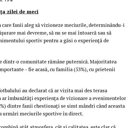
ța zilei de meci
 care fanii aleg să vizioneze meciurile, determinându-i
fășurare mai devreme, să nu se mai întoarcă sau să
nimentului sportiv pentru a găsi o experiență de
rte dintr-o comunitate rămâne puternică. Majoritatea
portante – fie acasă, cu familia (53%), cu prietenii
otbalului au declarat că ar vizita mai des terasa
ta ar îmbunătăți experiența de vizionare a evenimentelor
62%) dintre fanii chestionați se simt mândri când aceasta
a urmări meciurile sportive în direct.
ombină atât atmosfera, cât și calitatea, este clar că