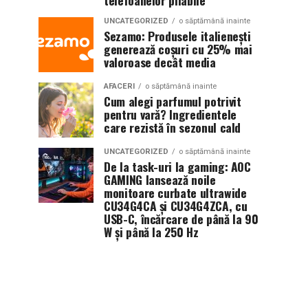
telefoanelor pliabile
UNCATEGORIZED
o săptămână inainte
Sezamo: Produsele italienești
generează coșuri cu 25% mai
valoroase decât media
AFACERI
o săptămână inainte
Cum alegi parfumul potrivit
pentru vară? Ingredientele
care rezistă în sezonul cald
UNCATEGORIZED
o săptămână inainte
De la task-uri la gaming: AOC
GAMING lansează noile
monitoare curbate ultrawide
CU34G4CA și CU34G4ZCA, cu
USB-C, încărcare de până la 90
W și până la 250 Hz