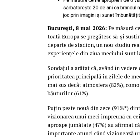
Pe măsură ce ne apropiem de o var
sărbătorește 20 de ani ca brandul n
joc prin imagini și sunet îmbunătăți
București, 8 mai 2026:
Pe măsură ce
toată Europa se pregătesc să-și susțin
departe de stadion, un nou studiu rea
experiențele din ziua meciului sunt la
Sondajul a arătat că, având în vedere 
prioritatea principală în zilele de me
mai sus decât atmosfera (82%), comodi
băuturilor (61%).
Puțin peste nouă din zece (91%*) dint
vizionarea unui meci împreună cu cei a
aproape jumătate (47%) au afirmat că
importante atunci când vizionează u