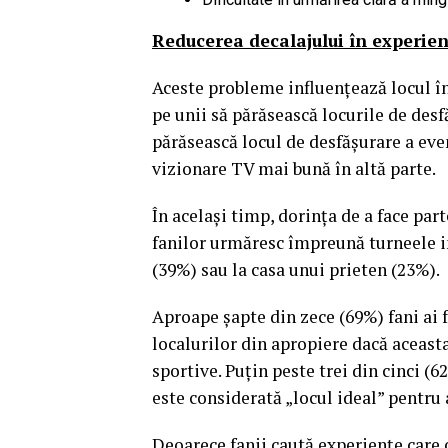
Reducerea decalajului în experien
Aceste probleme influențează locul în
pe unii să părăsească locurile de des
părăsească locul de desfășurare a eve
vizionare TV mai bună în altă parte.
În același timp, dorința de a face pa
fanilor urmăresc împreună turneele im
(39%) sau la casa unui prieten (23%).
Aproape șapte din zece (69%) fani ai f
localurilor din apropiere dacă aceas
sportive. Puțin peste trei din cinci (
este considerată „locul ideal” pentru 
Deoarece fanii caută experiențe care c