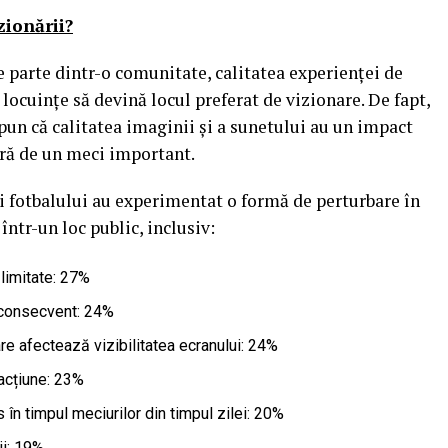
zionării?
ce parte dintr-o comunitate, calitatea experienței de
locuințe să devină locul preferat de vizionare. De fapt,
pun că calitatea imaginii și a sunetului au un impact
ură de un meci important.
i fotbalului au experimentat o formă de perturbare în
tr-un loc public, inclusiv:
 limitate: 27%
nconsecvent: 24%
are afectează vizibilitatea ecranului: 24%
acțiune: 23%
 în timpul meciurilor din timpul zilei: 20%
ii: 19%