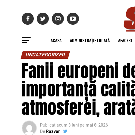
ACASA
ADMINISTRAȚIE LOCALĂ
AFACERI
UNCATEGORIZED
Fanii europeni d
importanță calită
atmosferei, arat
Publicat
acum 3 luni
pe
mai 8, 2026
De
Razvan