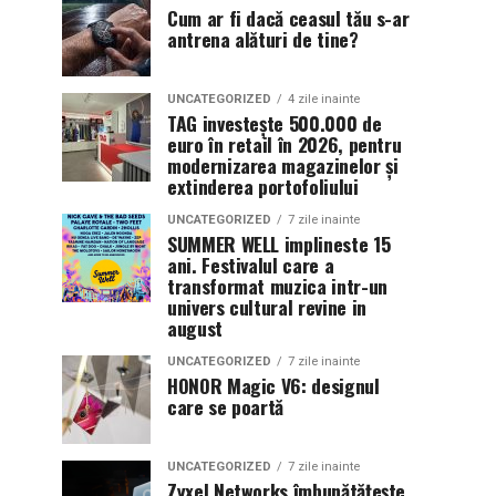
Cum ar fi dacă ceasul tău s-ar
antrena alături de tine?
UNCATEGORIZED
4 zile inainte
TAG investește 500.000 de
euro în retail în 2026, pentru
modernizarea magazinelor și
extinderea portofoliului
UNCATEGORIZED
7 zile inainte
SUMMER WELL implineste 15
ani. Festivalul care a
transformat muzica intr-un
univers cultural revine in
august
UNCATEGORIZED
7 zile inainte
HONOR Magic V6: designul
care se poartă
UNCATEGORIZED
7 zile inainte
Zyxel Networks îmbunătățește