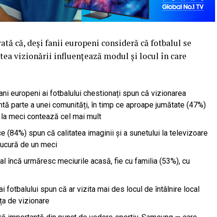
tă că, deși fanii europeni consideră că fotbalul se
tea vizionării influențează modul și locul în care
ni europeni ai fotbalului chestionați spun că vizionarea
mtă parte a unei comunități, în timp ce aproape jumătate (47%)
 la meci contează cel mai mult
 (84%) spun că calitatea imaginii și a sunetului la televizoare
bucură de un meci
al încă urmăresc meciurile acasă, fie cu familia (53%), cu
 fotbalului spun că ar vizita mai des locul de întâlnire local
ța de vizionare