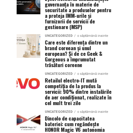
guvernanța în materie de
securitate a produselor pentru
a proteja IMM-urile și
furnizorii de servicii de
gestionare (MSP)
UNCATEGORIZED
o săptămână inainte
Care este diferența dintre un
brand coreean și unul
european? Și de ce Geek &
Gorgeous a împrumutat
trăsături coreene
UNCATEGORIZED
o săptămână inainte
Retailul electro-IT mută
competiția de la produs la
servicii: 90% dintre instalările
de aer condiționat, realizate în
cel mult trei zile
UNCATEGORIZED
o săptămână inainte
Dincolo de capacitatea
bateriei: cum regândește
HONOR Magic V6 autonomia