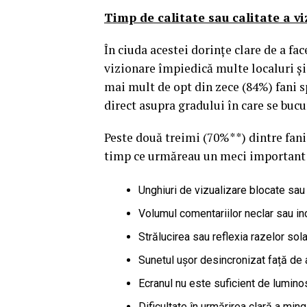
Timp de calitate sau calitate a vi
În ciuda acestei dorințe clare de a fa
vizionare împiedică multe localuri și 
mai mult de opt din zece (84%) fani s
direct asupra gradului în care se buc
Peste două treimi (70%**) dintre fani
timp ce urmăreau un meci important în
Unghiuri de vizualizare blocate sau
Volumul comentariilor neclar sau i
Strălucirea sau reflexia razelor sol
Sunetul ușor desincronizat față de 
Ecranul nu este suficient de luminos
Dificultate în urmărirea clară a ming