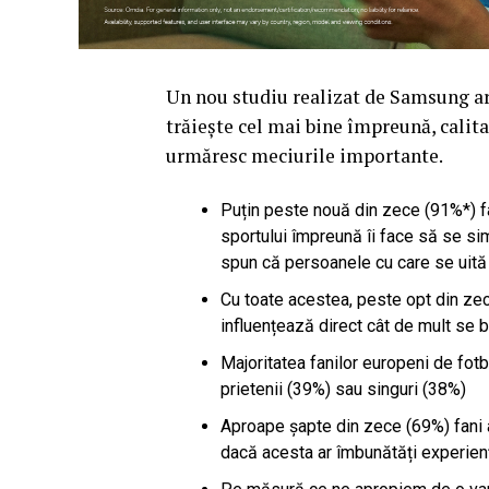
Un nou studiu realizat de Samsung ara
trăiește cel mai bine împreună, calita
urmăresc meciurile importante.
Puțin peste nouă din zece (91%*) fa
sportului împreună îi face să se si
spun că persoanele cu care se uită
Cu toate acestea, peste opt din zece
influențează direct cât de mult se 
Majoritatea fanilor europeni de fotb
prietenii (39%) sau singuri (38%)
Aproape șapte din zece (69%) fani ai
dacă acesta ar îmbunătăți experien