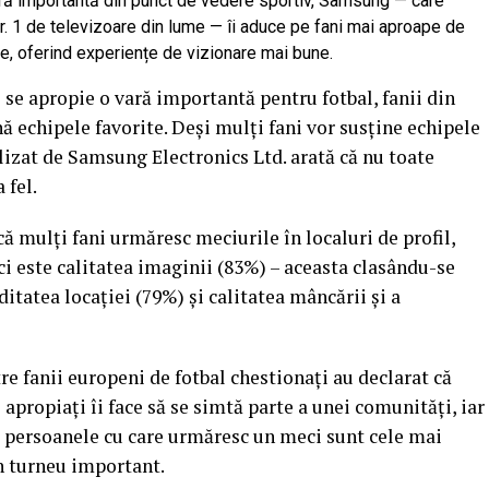
ă importantă din punct de vedere sportiv, Samsung — care
r. 1 de televizoare din lume — îi aduce pe fani mai aproape de
te, oferind experiențe de vizionare mai bune.
 se apropie o vară importantă pentru fotbal, fanii din
ă echipele favorite. Deși mulți fani vor susține echipele
lizat de Samsung Electronics Ltd. arată că nu toate
 fel.
că mulți fani urmăresc meciurile în localuri de profil,
ci este calitatea imaginii (83%) – aceasta clasându-se
tatea locației (79%) și calitatea mâncării și a
re fanii europeni de fotbal chestionați au declarat că
propiați îi face să se simtă parte a unei comunități, iar
 persoanele cu care urmăresc un meci sunt cele mai
n turneu important.