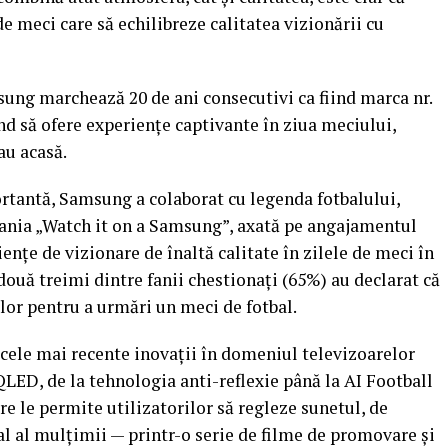
e meci care să echilibreze calitatea vizionării cu
sung marchează 20 de ani consecutivi ca fiind marca nr.
d să ofere experiențe captivante în ziua meciului,
au acasă.
rtantă, Samsung a colaborat cu legenda fotbalului,
ania „Watch it on a Samsung”, axată pe angajamentul
nțe de vizionare de înaltă calitate în zilele de meci în
două treimi dintre fanii chestionați (65%) au declarat că
 lor pentru a urmări un meci de fotbal.
 cele mai recente inovații în domeniul televizoarelor
ED, de la tehnologia anti-reflexie până la AI Football
e le permite utilizatorilor să regleze sunetul, de
 al mulțimii — printr-o serie de filme de promovare și