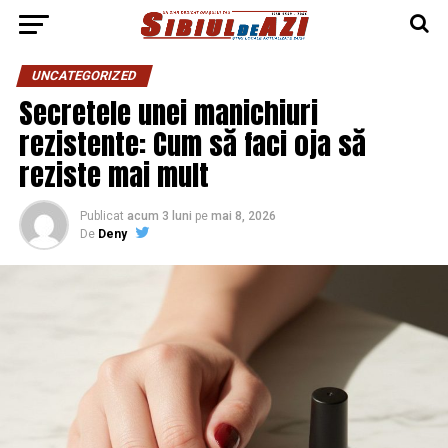
UNCATEGORIZED
Secretele unei manichiuri
rezistente: Cum să faci oja să
reziste mai mult
Publicat
acum 3 luni
pe
mai 8, 2026
De
Deny