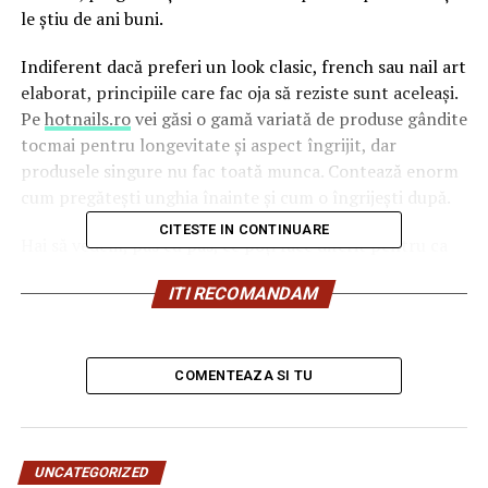
le știu de ani buni.
Indiferent dacă preferi un look clasic, french sau nail art
elaborat, principiile care fac oja să reziste sunt aceleași.
Pe
hotnails.ro
vei găsi o gamă variată de produse gândite
tocmai pentru longevitate și aspect îngrijit, dar
produsele singure nu fac toată munca. Contează enorm
cum pregătești unghia înainte și cum o îngrijești după.
CITESTE IN CONTINUARE
Hai să vedem, pas cu pas, ce poți face diferit pentru ca
manichiura ta să reziste cu adevărat — nu două zile, ci
ITI RECOMANDAM
una sau două săptămâni fără să arate uzat sau neglijat.
De ce se cojește oja? Cauzele
COMENTEAZA SI TU
principale
Înainte de soluții, e util să înțelegi de ce apare problema.
Oja nu rezistă din mai multe motive, și de cele mai multe
UNCATEGORIZED