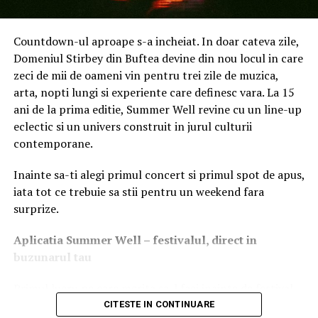
Lipsa top coat-ului sau un top coat aplicat
greșit.
Ultimul strat transparent este cel care
protejează culoarea. Fără el, manichiura se uzează
Countdown-ul aproape s-a incheiat. In doar cateva zile,
rapid.
Domeniul Stirbey din Buftea devine din nou locul in care
zeci de mii de oameni vin pentru trei zile de muzica,
Pregătirea unghiei — baza
arta, nopti lungi si experiente care definesc vara. La 15
ani de la prima editie, Summer Well revine cu un line-up
oricărei manichiuri durabile
eclectic si un univers construit in jurul culturii
contemporane.
Profesioniștii petrec mai mult timp pe pregătire decât
pe aplicarea propriu-zisă a lacului. Și nu fără motiv: o
Inainte sa-ti alegi primul concert si primul spot de apus,
suprafață curată, uscată și corect pregătită înseamnă
iata tot ce trebuie sa stii pentru un weekend fara
zile în plus de durabilitate.
surprize.
Curățarea și degresarea
Aplica
t
ia Summer Well
– festivalul, direct in
buzunarul tau
Primul pas este îndepărtarea completă a oricărei urme
de lac vechi, ulei sau cremă. Folosește un produs de
Primul lucru pe care merita sa-l faci inainte de festival
curățare fără acetonă dacă unghiile sunt fragile, sau cu
este sa descarci aplicatia Summer Well, disponibila in
CITESTE IN CONTINUARE
acetonă pentru o degresare mai profundă. Dacă ai