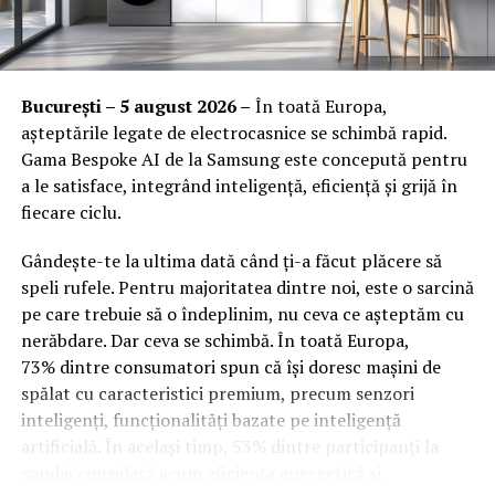
acea piele fină, lacul se va desprinde tocmai de acolo.
Folosește un băț de portocal sau un produs special
Orange Shop Victoriei (9:00 – 18:00)
pentru îndepărtarea cutiulei, nu foarfece sau clești dacă
Orange Shop Plaza (12:00 – 20:00)
nu ești obișnuit.
București – 5 august 2026 –
În toată Europa,
Orange Shop Park Lake (12:00 – 20:00)
așteptările legate de electrocasnice se schimbă rapid.
Tehnica de aplicare care face
Gama Bespoke AI de la Samsung este concepută pentru
Incepand cu luni, 3.08, batarile pot fi comandate si prin
a le satisface, integrând inteligență, eficiență și grijă în
diferența
aplicatia WOLT.
fiecare ciclu.
Aplicarea lacului pare simplă la prima vedere, dar există
Intre 3 si 6 august: 10:00 – 20:00
Gândește-te la ultima dată când ți-a făcut plăcere să
câteva tehnici pe care merită să le adopți dacă vrei
Vineri, 7 august: 10:00 – 13:00
speli rufele. Pentru majoritatea dintre noi, este o sarcină
rezultate de salon acasă.
pe care trebuie să o îndeplinim, nu ceva ce așteptăm cu
Ridicarea bratarilor inainte de festival se poate face
nerăbdare. Dar ceva se schimbă. În toată Europa,
Base coat — nu îl omite niciodată
exclusiv de catre detinatorii de abonamente sau invitatii
73% dintre consumatori spun că își doresc mașini de
de tip full pass.
Baza are mai multe roluri: protejează unghia de
spălat cu caracteristici premium, precum senzori
pigmenții coloranți din lac (care pot păta unghia în
inteligenți, funcționalități bazate pe inteligență
Accesul i
n festival
timp), creează o suprafață ușor texturată care ajută
artificială. În același timp, 53% dintre participanți la
culoarea să „prindă” mai bine și contribuie la
sondaj consideră acum eficiența energetică și
Intrarea in festival se face, ca in fiecare an, din strada