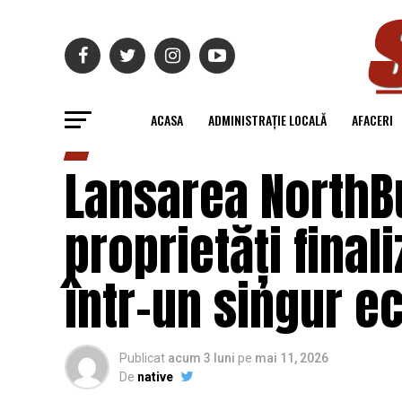
ACASA
ADMINISTRAȚIE LOCALĂ
AFACERI
Lansarea NorthBu
proprietăți final
într-un singur e
Publicat
acum 3 luni
pe
mai 11, 2026
De
native