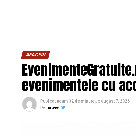
AFACERI
EvenimenteGratuite
evenimentele cu acc
Publicat
acum 32 de minute
pe
august 7, 2026
De
native