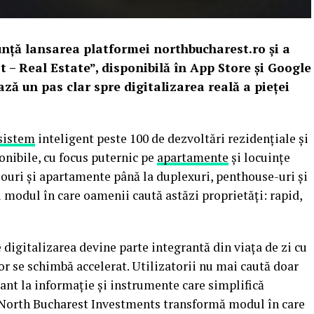
ță lansarea platformei northbucharest.ro și a
 – Real Estate”, disponibilă în App Store și Google
ză un pas clar spre digitalizarea reală a pieței
sistem
inteligent peste 100 de dezvoltări rezidențiale și
nibile, cu focus puternic pe
apartamente
și locuințe
diouri și apartamente până la duplexuri, penthouse-uri și
u modul în care oamenii caută astăzi proprietăți: rapid,
digitalizarea devine parte integrantă din viața de zi cu
r se schimbă accelerat. Utilizatorii nu mai caută doar
stant la informație și instrumente care simplifică
t, North Bucharest Investments transformă modul în care