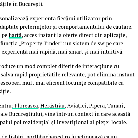
ățile în București.
rsonalizează experiența fiecărui utilizator prin
adaptate preferințelor și comportamentului de căutare.
ă pe
hartă
, acces instant la oferte direct din aplicație,
și funcția „Property Tinder”: un sistem de swipe care
 experiență mai rapidă, mai smart și mai intuitivă.
troduce un mod complet diferit de interacțiune cu
t salva rapid proprietățile relevante, pot elimina instant
 descoperi mult mai eficient locuințe compatibile cu
iție.
entru
: Floreasca
,
Herăstrău
, Aviației, Pipera, Tunari,
ale Bucureștiului, vine într-un context în care această
palul pol rezidențial și investițional al pieței locale.
 de listări, northbucharest.ro funcționează ca un