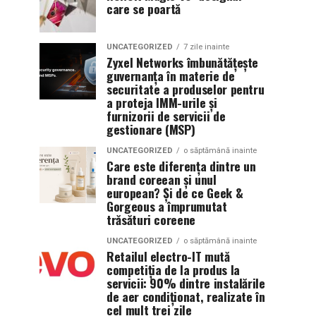
care se poartă
UNCATEGORIZED
7 zile inainte
Zyxel Networks îmbunătățește
guvernanța în materie de
securitate a produselor pentru
a proteja IMM-urile și
furnizorii de servicii de
gestionare (MSP)
UNCATEGORIZED
o săptămână inainte
Care este diferența dintre un
brand coreean și unul
european? Și de ce Geek &
Gorgeous a împrumutat
trăsături coreene
UNCATEGORIZED
o săptămână inainte
Retailul electro-IT mută
competiția de la produs la
servicii: 90% dintre instalările
de aer condiționat, realizate în
cel mult trei zile