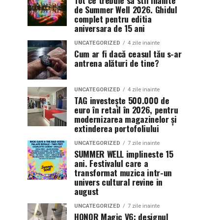
Tot ce trebuie sa stii inainte
de Summer Well 2026. Ghidul
complet pentru editia
aniversara de 15 ani
UNCATEGORIZED
4 zile inainte
Cum ar fi dacă ceasul tău s-ar
antrena alături de tine?
UNCATEGORIZED
4 zile inainte
TAG investește 500.000 de
euro în retail în 2026, pentru
modernizarea magazinelor și
extinderea portofoliului
UNCATEGORIZED
7 zile inainte
SUMMER WELL implineste 15
ani. Festivalul care a
transformat muzica intr-un
univers cultural revine in
august
UNCATEGORIZED
7 zile inainte
HONOR Magic V6: designul