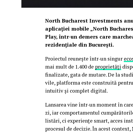
North Bucharest Investments anun
aplicației mobile „North Bucharest
Play, într-un demers care marchea
rezidențiale din București.
Proiectul reunește într-un singur
eco
mai mult de 1.400 de
proprietăți
dispo
finalizate, gata de mutare. De la stu
vile, platforma este construită pentr
intuitiv și complet digital.
Lansarea vine într-un moment în care 
zi, iar comportamentul cumpărătorilo
listări, ci experiențe smart, acces in
procesul de decizie. În acest contex