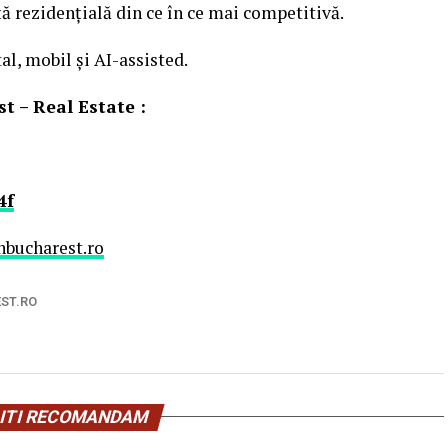
ață rezidențială din ce în ce mai competitivă.
al, mobil și AI-assisted.
t – Real Estate :
4f
hbucharest.ro
ST.RO
ITI RECOMANDAM