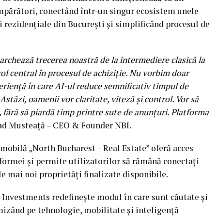
mpărători, conectând într-un singur ecosistem unele
 rezidențiale din București și simplificând procesul de
archează trecerea noastră de la intermediere clasică la
ol central în procesul de achiziție. Nu vorbim doar
periență în care AI-ul reduce semnificativ timpul de
Astăzi, oamenii vor claritate, viteză și control. Vor să
, fără să piardă timp printre sute de anunțuri. Platforma
Vlad Musteață – CEO & Founder NBI.
a mobilă „North Bucharest – Real Estate” oferă acces
tformei și permite utilizatorilor să rămână conectați
e mai noi proprietăți finalizate disponibile.
 Investments redefinește modul în care sunt căutate și
 mizând pe tehnologie, mobilitate și inteligență