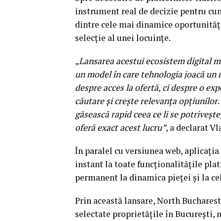
instrument real de decizie pentru cu
dintre cele mai dinamice oportunități
selecție al unei locuințe.
„
Lansarea acestui ecosistem digital m
un model în care tehnologia joacă un r
despre acces la ofertă, ci despre o ex
căutare și crește relevanța opțiunilor
.
găsească rapid ceea ce li se potrivește
oferă exact acest lucru”
, a declarat 
În paralel cu versiunea web, aplicați
instant la toate funcționalitățile pla
permanent la dinamica pieței și la cel
Prin această lansare, North Bucharest
selectate proprietățile în București,