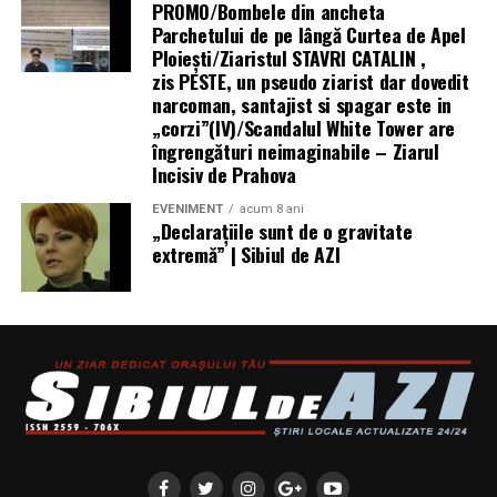
PROMO/Bombele din ancheta
disponibile pe pagina oficială a produsului:
Parchetului de pe lângă Curtea de Apel
Ploieşti/Ziaristul STAVRI CATALIN ,
https://www.honor.com/ro/wearables/honor-watch-6/.
zis PESTE, un pseudo ziarist dar dovedit
narcoman, santajist si spagar este in
„corzi”(IV)/Scandalul White Tower are
îngrengături neimaginabile – Ziarul
Incisiv de Prahova
EVENIMENT
acum 8 ani
„Declaraţiile sunt de o gravitate
extremă” | Sibiul de AZI