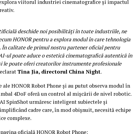
a explora viitorul industriei cinematografice și impactul
reativ.
ificială deschide noi posibilități în toate industriile, ne
ecum HONOR pentru a explora modul în care tehnologia
 În calitate de primul nostru partener oficial pentru
-ul poate aduce o estetică cinematografică autentică în
i le poate oferi creatorilor instrumente profesionale
declarat
Tina Jia, directorul China Night
.
oare ale HONOR Robot Phone și au putut observa modul în
mbal 4DoF oferă un control al mișcării de nivel robotic.
AI SpinShot urmăresc inteligent subiectele și
simplificând cadre care, în mod obișnuit, necesită echipe
ice complexe.
i pagina oficială HONOR Robot Phone: