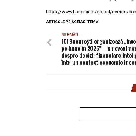
https://www.honor.com/global/events/hon
ARTICOLE PE ACEIASI TEMA:
NU RATATI
JCI București organizează „Inves
pe bune în 2026” – un evenime
despre decizii financiare intel
într-un context economic ince