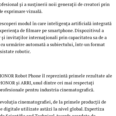
fesional și a susținerii noii generații de creatori prin
 de exprimare vizuală.
escoperi modul în care inteligența artificială integrată
eriența de filmare pe smartphone. Dispozitivul a
r și invitaților internaționali prin capacitatea sa de a
i cu urmărire automată a subiectului, într-un format
sistate robotic.
 HONOR Robot Phone îl reprezintă primele rezultate ale
 HONOR și ARRI, unul dintre cei mai respectați
profesionale pentru industria cinematografică.
 evoluția cinematografiei, de la primele producții de
 digitale utilizate astăzi la nivel global. Expertiza
 de Scientific and Technical Awards acordate de