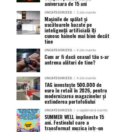
aniversara de 15 ani
UNCATEGORIZED
2 zile inainte
Mașinile de spălat și
uscătoarele bazate pe
inteligență artificială îți
cunosc hainele mai bine decât
tine
UNCATEGORIZED
4 zile inainte
Cum ar fi dacă ceasul tău s-ar
antrena alături de tine?
UNCATEGORIZED
4 zile inainte
TAG investește 500.000 de
euro în retail în 2026, pentru
modernizarea magazinelor și
extinderea portofoliului
UNCATEGORIZED
o săptămână inainte
SUMMER WELL implineste 15
ani. Festivalul care a
transformat muzica intr-un