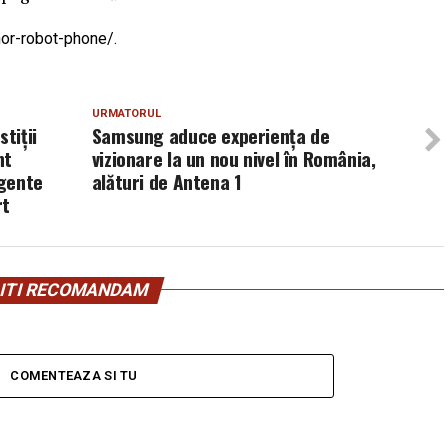
or-robot-phone/.
URMATORUL
tiții
Samsung aduce experiența de
nt
vizionare la un nou nivel în România,
igente
alături de Antena 1
rt
ITI RECOMANDAM
COMENTEAZA SI TU