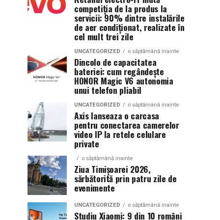
competiția de la produs la
servicii: 90% dintre instalările
de aer condiționat, realizate în
cel mult trei zile
UNCATEGORIZED
o săptămână inainte
Dincolo de capacitatea
bateriei: cum regândește
HONOR Magic V6 autonomia
unui telefon pliabil
UNCATEGORIZED
o săptămână inainte
Axis lanseaza o carcasa
pentru conectarea camerelor
video IP la retele celulare
private
o săptămână inainte
Ziua Timișoarei 2026,
sărbătorită prin patru zile de
evenimente
UNCATEGORIZED
o săptămână inainte
Studiu Xiaomi: 9 din 10 români