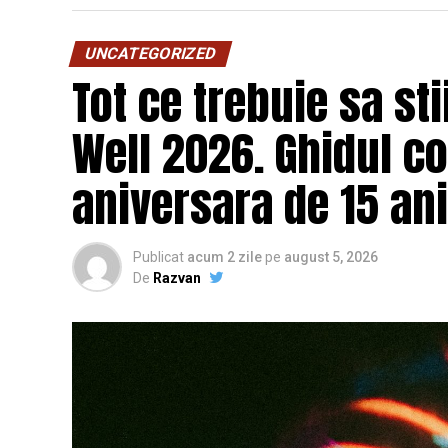
UNCATEGORIZED
Tot ce trebuie sa st
Well 2026. Ghidul c
aniversara de 15 ani
Publicat
acum 2 zile
pe
august 5, 2026
De
Razvan