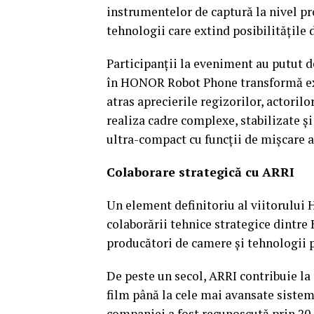
instrumentelor de captură la nivel pro
tehnologii care extind posibilitățile
Participanții la eveniment au putut d
în HONOR Robot Phone transformă exp
atras aprecierile regizorilor, actorilo
realiza cadre complexe, stabilizate ș
ultra-compact cu funcții de mișcare a
Colaborare strategică cu ARRI
Un element definitoriu al viitorului
colaborării tehnice strategice dintre
producători de camere și tehnologii 
De peste un secol, ARRI contribuie la
film până la cele mai avansate sisteme
companiei a fost recunoscută prin 20