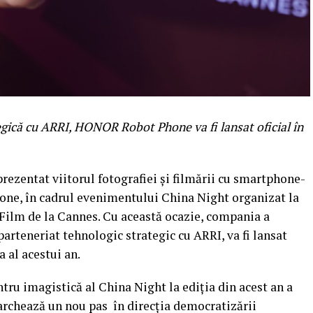
egică cu ARRI, HONOR Robot Phone va fi lansat oficial în
ezentat viitorul fotografiei și filmării cu smartphone-
ne, în cadrul evenimentului China Night organizat la
e Film de la Cannes. Cu această ocazie, compania a
parteneriat tehnologic strategic cu ARRI, va fi lansat
a al acestui an.
entru imagistică al China Night la ediția din acest an a
rchează un nou pas în direcția democratizării