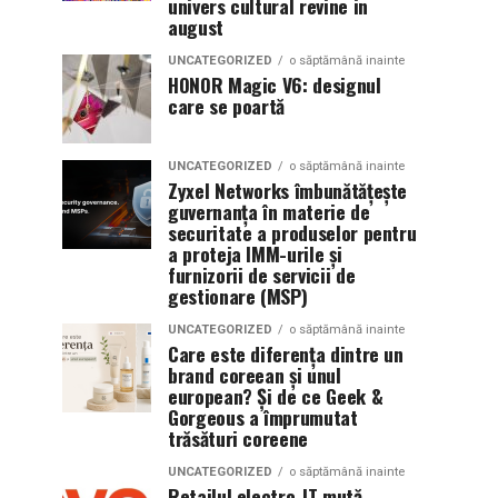
univers cultural revine in
august
UNCATEGORIZED
o săptămână inainte
HONOR Magic V6: designul
care se poartă
UNCATEGORIZED
o săptămână inainte
Zyxel Networks îmbunătățește
guvernanța în materie de
securitate a produselor pentru
a proteja IMM-urile și
furnizorii de servicii de
gestionare (MSP)
UNCATEGORIZED
o săptămână inainte
Care este diferența dintre un
brand coreean și unul
european? Și de ce Geek &
Gorgeous a împrumutat
trăsături coreene
UNCATEGORIZED
o săptămână inainte
Retailul electro-IT mută