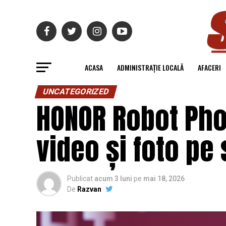
ACASA
ADMINISTRAȚIE LOCALĂ
AFACERI
UNCATEGORIZED
HONOR Robot Phon
video și foto p
Publicat
acum 3 luni
pe
mai 18, 2026
De
Razvan