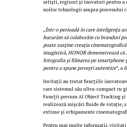
artiști, regizori și inovatori pentru 
noilor tehnologii asupra procesului c
„
Într-o perioadă în care inteligența art
bucurăm să colaborăm cu branduri pr
poate susține creația cinematografică.
imagistică, HONOR demonstrează că AI
fotografia și filmarea pe smartphone ș
pentru a spune povești autentice
”, a 
Invitații au testat funcțiile inovat
care sistemul său ultra-compact cu gi
Funcții precum AI Object Tracking și 
realizează mișcări fluide de rotație, 
extinse și echipamente cinematograf
Pentru mai multe informații, vizitaț