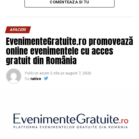
COMENTEAZA SI TU
AFACERI
EvenimenteGratuite.ro promovează
online evenimentele cu acces
gratuit din România
Publicat
acum 2 zile
pe
august 7, 2026
De
native