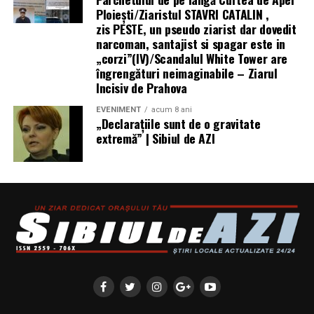
Ploieşti/Ziaristul STAVRI CATALIN ,
parteneri care contribuie la experienta editiei
zis PESTE, un pseudo ziarist dar dovedit
aniversare: glo™, ING, Peroni Nastro Azzurro, Ursus,
narcoman, santajist si spagar este in
Bacardi, Martini, Jagermeister, Jack Daniel’s, Mega
„corzi”(IV)/Scandalul White Tower are
Image, Pepsi, Fashion Days, alpro, Transalpina, vitamin
îngrengături neimaginabile – Ziarul
aqua, Lay’s, e-on, Academia de Studii Economice din
Incisiv de Prahova
Bucuresti, FABIZ, Bucharest Business School, biciclop,
EVENIMENT
acum 8 ani
syoss, InterContinental Athénée Palace, Secom.
„Declaraţiile sunt de o gravitate
extremă” | Sibiul de AZI
Abonamentele sunt disponibile pe summerwell.ro la
pretul de 513 lei. De asemenea, pot fi achizitionate
bilete de o zi la pretul de 351 lei pentru vineri si
sambata, respectiv 426.6 lei pentru duminica.