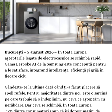
Ridica-t
i br
at
ara
inainte de festival
Daca esti dintre cei mai bine pregatiti, poti ridica, intre 3
si 6 August, bratara din:
Orange Shop Victoriei (9:00 – 18:00)
Orange Shop Plaza (12:00 – 20:00)
București – 5 august 2026 –
În toată Europa,
Orange Shop Park Lake (12:00 – 20:00)
așteptările legate de electrocasnice se schimbă rapid.
Gama Bespoke AI de la Samsung este concepută pentru
Incepand cu luni, 3.08, batarile pot fi comandate si prin
a le satisface, integrând inteligență, eficiență și grijă în
aplicatia WOLT.
fiecare ciclu.
Intre 3 si 6 august: 10:00 – 20:00
Gândește-te la ultima dată când ți-a făcut plăcere să
Vineri, 7 august: 10:00 – 13:00
speli rufele. Pentru majoritatea dintre noi, este o sarcină
pe care trebuie să o îndeplinim, nu ceva ce așteptăm cu
Ridicarea bratarilor inainte de festival se poate face
nerăbdare. Dar ceva se schimbă. În toată Europa,
exclusiv de catre detinatorii de abonamente sau invitatii
73% dintre consumatori spun că își doresc mașini de