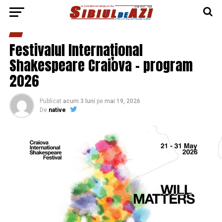
Festivalul Internațional
Shakespeare Craiova – program
2026
Publicat
acum 3 luni
pe
mai 19, 2026
De
native