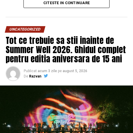
CITESTE IN CONTINUARE
Publicului îi este recomandată verificarea informațiilor
înainte de participare.
UNCATEGORIZED
Organizatorii care doresc să crească vizibilitatea unui
Tot ce trebuie sa stii inainte de
eveniment cu acces gratuit pot solicita o ofertă de
promovare din partea echipei EvenimenteGratuite.ro.
Summer Well 2026. Ghidul complet
Adresa de contact este
salut@evenimentegratuite.ro
.
pentru editia aniversara de 15 ani
Publicat
acum 3 zile
pe
august 5, 2026
De
Razvan