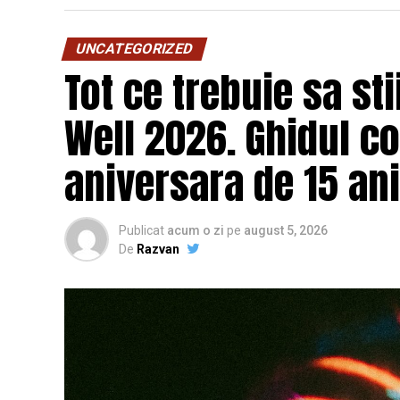
UNCATEGORIZED
Tot ce trebuie sa st
Well 2026. Ghidul c
aniversara de 15 ani
Publicat
acum o zi
pe
august 5, 2026
De
Razvan