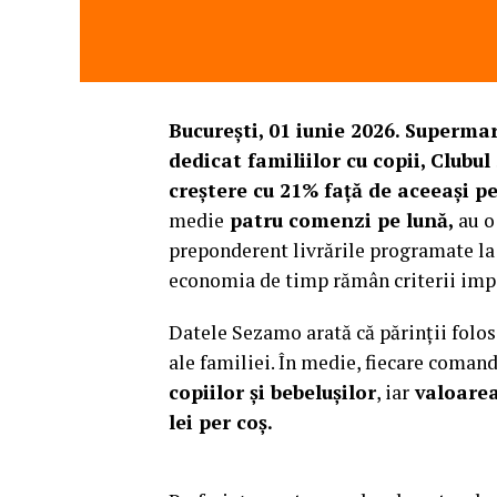
București, 01 iunie 2026. Superm
dedicat familiilor cu copii, Clubu
creștere cu 21% față de aceeași p
medie
patru comenzi pe lună,
au 
preponderent livrările programate la i
economia de timp rămân criterii impo
Datele Sezamo arată că părinții folo
ale familiei. În medie, fiecare coman
copiilor și bebelușilor
, iar
valoare
lei per coș.