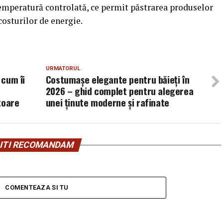
temperatură controlată, ce permit păstrarea produselor
costurilor de energie.
URMATORUL
 cum îi
Costumașe elegante pentru băieți în
t
2026 – ghid complet pentru alegerea
toare
unei ținute moderne și rafinate
ITI RECOMANDAM
COMENTEAZA SI TU