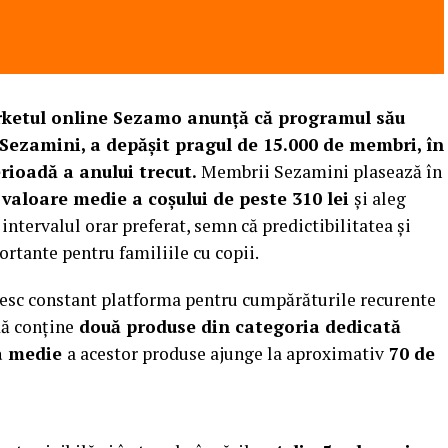
arketul online Sezamo anunță că programul său
l Sezamini, a depășit pragul de 15.000 de membri, în
erioadă a anului trecut.
Membrii Sezamini plasează în
o
valoare medie a coșului de peste 310 lei
și aleg
ntervalul orar preferat, semn că predictibilitatea și
rtante pentru familiile cu copii.
sesc constant platforma pentru cumpărăturile recurente
dă conține
două produse din categoria dedicată
a medie
a acestor produse ajunge la aproximativ
70 de