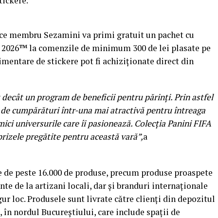
tickere.
orice membru Sezamini va primi gratuit un pachet cu
p 2026™ la comenzile de minimum 300 de lei plasate pe
mentare de stickere pot fi achiziționate direct din
decât un program de beneficii pentru părinți. Prin astfel
 de cumpărături într-una mai atractivă pentru întreaga
ici universurile care îi pasionează. Colecția Panini FIFA
izele pregătite pentru această vară”,
a
e de peste 16.000 de produse, precum produse proaspete
nte de la artizani locali, dar și branduri internaționale
ur loc. Produsele sunt livrate către clienți din depozitul
 în nordul Bucureștiului, care include spații de