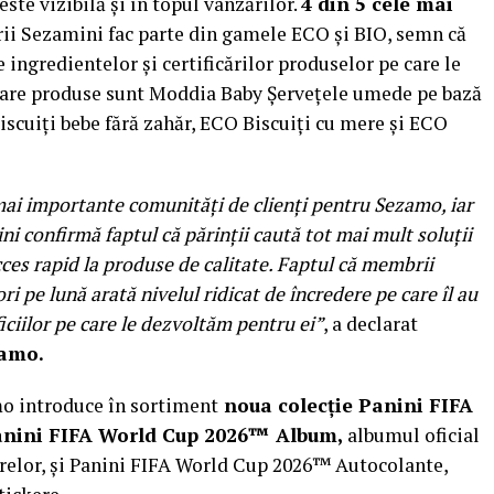
ste vizibilă și în topul vânzărilor.
4 din 5 cele mai
ii Sezamini fac parte din gamele ECO și BIO, semn că
 ingredientelor și certificărilor produselor pe care le
ulare produse sunt Moddia Baby Șervețele umede pe bază
iscuiți bebe fără zahăr, ECO Biscuiți cu mere și ECO
 mai importante comunități de clienți pentru Sezamo, iar
i confirmă faptul că părinții caută tot mai mult soluții
cces rapid la produse de calitate. Faptul că membrii
 pe lună arată nivelul ridicat de încredere pe care îl au
ficiilor pe care le dezvoltăm pentru ei”
, a declarat
zamo.
mo introduce în sortiment
noua colecție Panini FIFA
anini FIFA World Cup 2026™ Album,
albumul oficial
kerelor, și Panini FIFA World Cup 2026™ Autocolante,