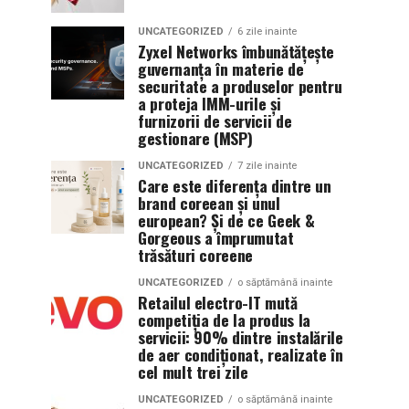
UNCATEGORIZED
6 zile inainte
Zyxel Networks îmbunătățește
guvernanța în materie de
securitate a produselor pentru
a proteja IMM-urile și
furnizorii de servicii de
gestionare (MSP)
UNCATEGORIZED
7 zile inainte
Care este diferența dintre un
brand coreean și unul
european? Și de ce Geek &
Gorgeous a împrumutat
trăsături coreene
UNCATEGORIZED
o săptămână inainte
Retailul electro-IT mută
competiția de la produs la
servicii: 90% dintre instalările
de aer condiționat, realizate în
cel mult trei zile
UNCATEGORIZED
o săptămână inainte