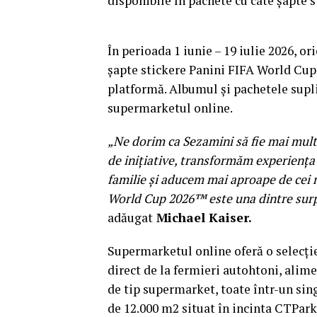
disponibile în pachete cu câte șapte s
În perioada 1 iunie – 19 iulie 2026, 
șapte stickere Panini FIFA World Cu
platformă. Albumul și pachetele supli
supermarketul online.
„Ne dorim ca Sezamini să fie mai mult 
de inițiative, transformăm experiența
familie și aducem mai aproape de cei m
World Cup 2026™ este una dintre surpr
adăugat
Michael Kaiser.
Supermarketul online oferă o selecți
direct de la fermieri autohtoni, alime
de tip supermarket, toate într-un sing
de 12.000 m2 situat în incinta CTPark,