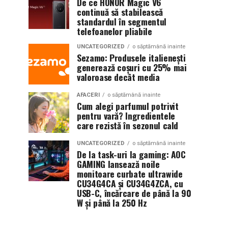
De ce HONOR Magic V6
continuă să stabilească
standardul în segmentul
telefoanelor pliabile
UNCATEGORIZED
o săptămână inainte
Sezamo: Produsele italienești
generează coșuri cu 25% mai
valoroase decât media
AFACERI
o săptămână inainte
Cum alegi parfumul potrivit
pentru vară? Ingredientele
care rezistă în sezonul cald
UNCATEGORIZED
o săptămână inainte
De la task-uri la gaming: AOC
GAMING lansează noile
monitoare curbate ultrawide
CU34G4CA și CU34G4ZCA, cu
USB-C, încărcare de până la 90
W și până la 250 Hz