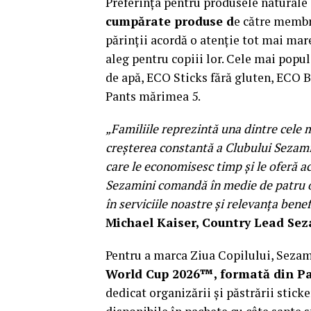
Preferința pentru produsele naturale e
cumpărate produse d
e către membr
părinții acordă o atenție tot mai mare
aleg pentru copiii lor. Cele mai pop
de apă, ECO Sticks fără gluten, ECO B
Pants mărimea 5.
„Familiile reprezintă una dintre cele
creșterea constantă a Clubului Sezamin
care le economisesc timp și le oferă a
Sezamini comandă în medie de patru ori
în serviciile noastre și relevanța bene
Michael Kaiser, Country Lead Se
Pentru a marca Ziua Copilului, Seza
World Cup 2026™, formată din P
dedicat organizării și păstrării stic