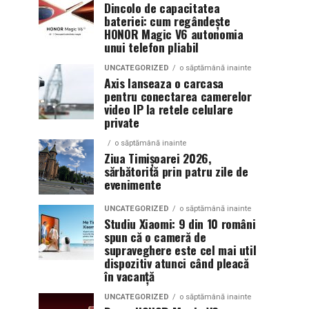
Dincolo de capacitatea
bateriei: cum regândește
HONOR Magic V6 autonomia
unui telefon pliabil
UNCATEGORIZED
o săptămână inainte
Axis lanseaza o carcasa
pentru conectarea camerelor
video IP la retele celulare
private
o săptămână inainte
Ziua Timișoarei 2026,
sărbătorită prin patru zile de
evenimente
UNCATEGORIZED
o săptămână inainte
Studiu Xiaomi: 9 din 10 români
spun că o cameră de
supraveghere este cel mai util
dispozitiv atunci când pleacă
în vacanță
UNCATEGORIZED
o săptămână inainte