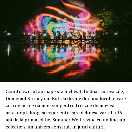
Experiență dedicată unei singure mărci
Deschiderea service-ului din Sibiu vine într-un moment
în care cererea pentru servicii auto specializate,
transparente și realizate cu echipamente performante
este în continuă creștere. bForce își păstrează aceeași
direcție care a definit activitatea companiei încă de la
început: concentrarea pe un singur brand și dezvoltarea
unei expertize aprofundate în diagnosticarea,
Countdown-ul aproape s-a incheiat. In doar cateva zile,
întreținerea și repararea automobilelor BMW.
Domeniul Stirbey din Buftea devine din nou locul in care
zeci de mii de oameni vin pentru trei zile de muzica,
Servicii specializate și echipamente performante
arta, nopti lungi si experiente care definesc vara. La 15
ani de la prima editie, Summer Well revine cu un line-up
În noua locație, clienții vor avea acces la servicii de
eclectic si un univers construit in jurul culturii
mentenanță, diagnoză, reparații mecanice, curățare și