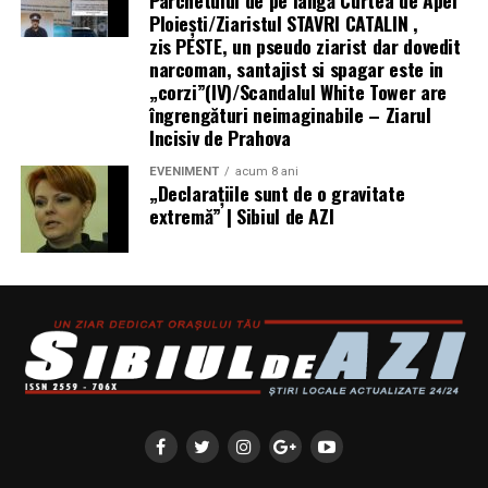
Parchetului de pe lângă Curtea de Apel
Ploieşti/Ziaristul STAVRI CATALIN ,
https://www.honor.com/ro/wearables/honor-watch-6/.
zis PESTE, un pseudo ziarist dar dovedit
narcoman, santajist si spagar este in
„corzi”(IV)/Scandalul White Tower are
îngrengături neimaginabile – Ziarul
Incisiv de Prahova
EVENIMENT
acum 8 ani
„Declaraţiile sunt de o gravitate
extremă” | Sibiul de AZI