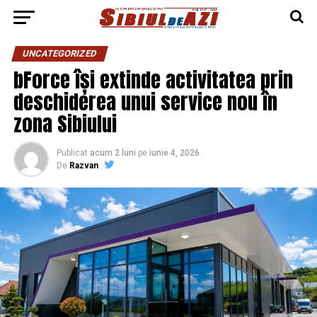
UNCATEGORIZED
bForce își extinde activitatea prin
deschiderea unui service nou în
zona Sibiului
Publicat
acum 2 luni
pe
iunie 4, 2026
De
Razvan