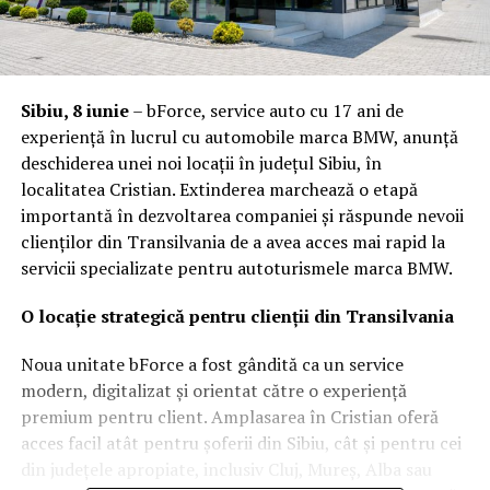
Sibiu, 8 iunie
– bForce, service auto cu 17 ani de
experiență în lucrul cu automobile marca BMW, anunță
deschiderea unei noi locații în județul Sibiu, în
localitatea Cristian. Extinderea marchează o etapă
importantă în dezvoltarea companiei și răspunde nevoii
clienților din Transilvania de a avea acces mai rapid la
servicii specializate pentru autoturismele marca BMW.
O locație strategică pentru clienții din Transilvania
Noua unitate bForce a fost gândită ca un service
modern, digitalizat și orientat către o experiență
premium pentru client. Amplasarea în Cristian oferă
acces facil atât pentru șoferii din Sibiu, cât și pentru cei
din județele apropiate, inclusiv Cluj, Mureș, Alba sau