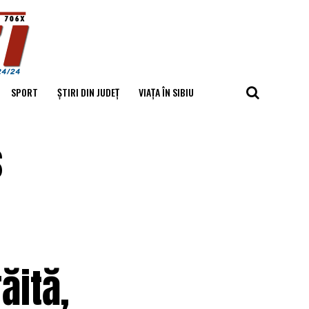
SPORT
ȘTIRI DIN JUDEȚ
VIAȚA ÎN SIBIU
s
ăită,