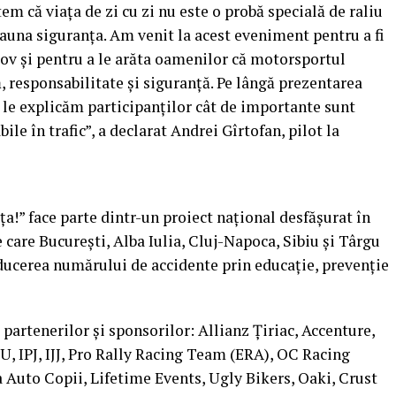
m că viața de zi cu zi nu este o probă specială de raliu
deauna siguranța. Am venit la acest eveniment pentru a fi
v și pentru a le arăta oamenilor că motorsportul
, responsabilitate și siguranță. Pe lângă prezentarea
 le explicăm participanților cât de importante sunt
ile în trafic”, a declarat Andrei Gîrtofan, pilot la
!” face parte dintr-un proiect național desfășurat în
care București, Alba Iulia, Cluj-Napoca, Sibiu și Târgu
ducerea numărului de accidente prin educație, prevenție
 partenerilor și sponsorilor: Allianz Țiriac, Accenture,
U, IPJ, IJJ, Pro Rally Racing Team (ERA), OC Racing
Auto Copii, Lifetime Events, Ugly Bikers, Oaki, Crust