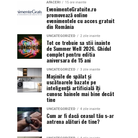
AFACERI
15 ore inainte
EvenimenteGratuite.ro
promovează online
evenimentele cu acces gratuit
din România
UNCATEGORIZED
2 zile inainte
Tot ce trebuie sa stii inainte
de Summer Well 2026. Ghidul
complet pentru editia
aniversara de 15 ani
UNCATEGORIZED
3 zile inainte
Mașinile de spălat și
uscătoarele bazate pe
inteligență artificială îți
cunosc hainele mai bine decât
tine
UNCATEGORIZED
4 zile inainte
Cum ar fi dacă ceasul tău s-ar
antrena alături de tine?