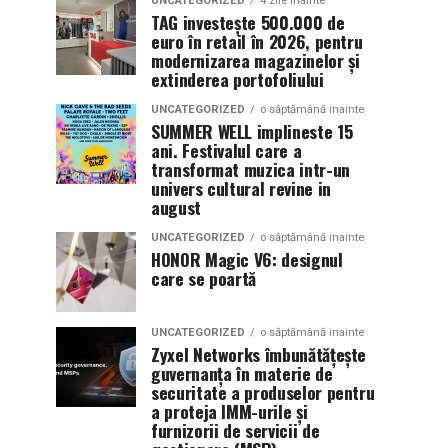
UNCATEGORIZED
4 zile inainte
TAG investește 500.000 de
euro în retail în 2026, pentru
modernizarea magazinelor și
extinderea portofoliului
UNCATEGORIZED
o săptămână inainte
SUMMER WELL implineste 15
ani. Festivalul care a
transformat muzica intr-un
univers cultural revine in
august
UNCATEGORIZED
o săptămână inainte
HONOR Magic V6: designul
care se poartă
UNCATEGORIZED
o săptămână inainte
Zyxel Networks îmbunătățește
guvernanța în materie de
securitate a produselor pentru
a proteja IMM-urile și
furnizorii de servicii de