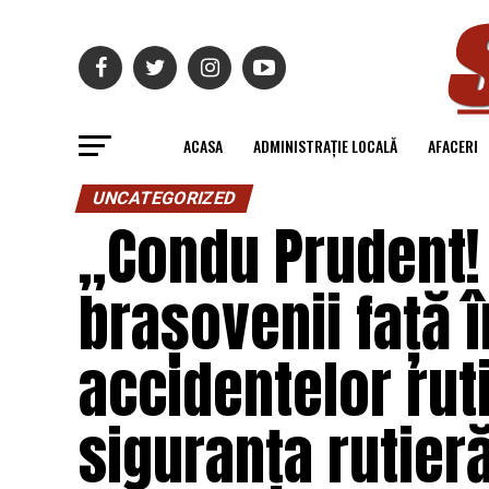
ACASA
ADMINISTRAȚIE LOCALĂ
AFACERI
UNCATEGORIZED
„Condu Prudent! 
brașovenii față î
accidentelor rut
siguranța rutieră