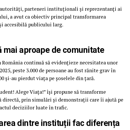
torități, parteneri instituționali și reprezentanți ai
ui, a avut ca obiectiv principal transformarea
i accesibilă publicului larg.
să mai aproape de comunitate
in România continuă să evidențieze necesitatea unor
 2025, peste 3.000 de persoane au fost rănite grav în
00 și-au pierdut viața pe șoselele din țară.
udent! Alege Viața!” își propune să transforme
 directă, prin simulări și demonstrații care îi ajută pe
tul deciziilor luate în trafic.
ea dintre instituții fac diferența