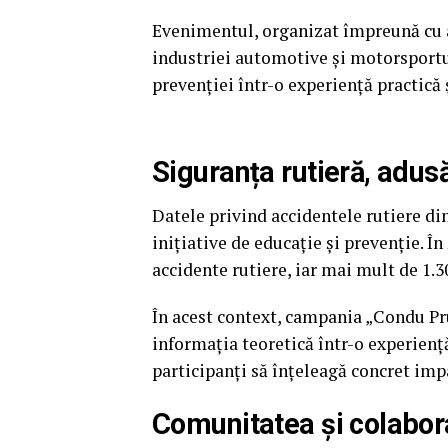
Evenimentul, organizat împreună cu au
industriei automotive și motorsportul
prevenției într-o experiență practică ș
Siguranța rutieră, adu
Datele privind accidentele rutiere d
inițiative de educație și prevenție. În
accidente rutiere, iar mai mult de 1.3
În acest context, campania „Condu Pr
informația teoretică într-o experiență
participanți să înțeleagă concret impac
Comunitatea și colaborar