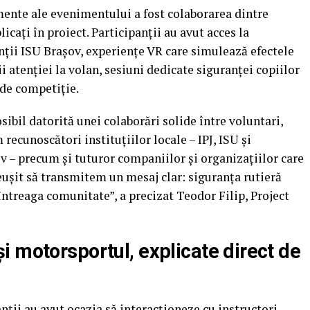
ente ale evenimentului a fost colaborarea dintre
licați în proiect. Participanții au avut acces la
nții ISU Brașov, experiențe VR care simulează efectele
i atenției la volan, sesiuni dedicate siguranței copiilor
 de competiție.
ibil datorită unei colaborări solide între voluntari,
 recunoscători instituțiilor locale – IPJ, ISU și
 – precum și tuturor companiilor și organizațiilor care
ușit să transmitem un mesaj clar: siguranța rutieră
întreaga comunitate”, a precizat Teodor Filip, Project
 motorsportul, explicate direct de
nții au avut ocazia să interacționeze cu instructori