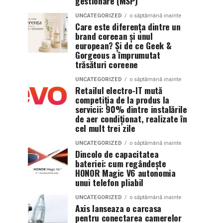
gestionare (MSP)
UNCATEGORIZED
o săptămână inainte
Care este diferența dintre un
brand coreean și unul
european? Și de ce Geek &
Gorgeous a împrumutat
trăsături coreene
UNCATEGORIZED
o săptămână inainte
Retailul electro-IT mută
competiția de la produs la
servicii: 90% dintre instalările
de aer condiționat, realizate în
cel mult trei zile
UNCATEGORIZED
o săptămână inainte
Dincolo de capacitatea
bateriei: cum regândește
HONOR Magic V6 autonomia
unui telefon pliabil
UNCATEGORIZED
o săptămână inainte
Axis lanseaza o carcasa
pentru conectarea camerelor