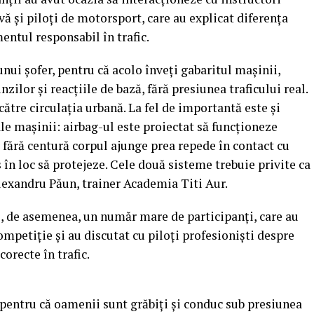
vă și piloți de motorsport, care au explicat diferența
ntul responsabil în trafic.
nui șofer, pentru că acolo înveți gabaritul mașinii,
nzilor și reacțiile de bază, fără presiunea traficului real.
către circulația urbană. La fel de importantă este și
le mașinii: airbag-ul este proiectat să funcționeze
 fără centură corpul ajunge prea repede în contact cu
 în loc să protejeze. Cele două sisteme trebuie privite ca
lexandru Păun, trainer Academia Titi Aur.
, de asemenea, un număr mare de participanți, care au
petiție și au discutat cu piloți profesioniști despre
corecte în trafic.
pentru că oamenii sunt grăbiți și conduc sub presiunea