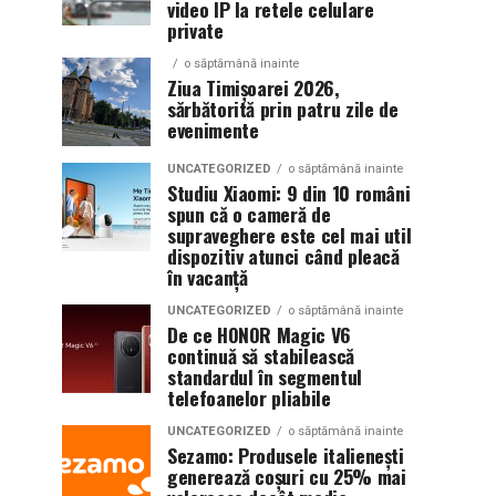
video IP la retele celulare
private
o săptămână inainte
Ziua Timișoarei 2026,
sărbătorită prin patru zile de
evenimente
UNCATEGORIZED
o săptămână inainte
Studiu Xiaomi: 9 din 10 români
spun că o cameră de
supraveghere este cel mai util
dispozitiv atunci când pleacă
în vacanță
UNCATEGORIZED
o săptămână inainte
De ce HONOR Magic V6
continuă să stabilească
standardul în segmentul
telefoanelor pliabile
UNCATEGORIZED
o săptămână inainte
Sezamo: Produsele italienești
generează coșuri cu 25% mai