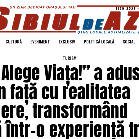
CULTURĂ
EVENIMENT
EXCLUSIV
POLITICĂ LOCALĂ
SOCIAL
TURISM
Alege Viața!” a adu
n față cu realitatea
iere, transformând
 într-o experiență tr