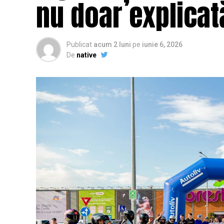
nu doar explicat
Publicat
acum 2 luni
pe
iunie 6, 2026
De
native