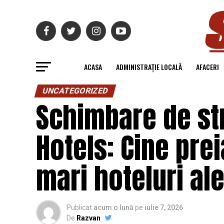
ACASA
ADMINISTRAȚIE LOCALĂ
AFACERI
UNCATEGORIZED
Schimbare de str
Hotels: Cine pre
mari hoteluri ale
Publicat
acum o lună
pe
iulie 7, 2026
De
Razvan