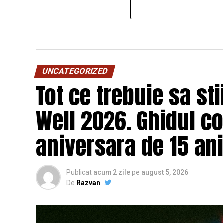
UNCATEGORIZED
Tot ce trebuie sa st
Well 2026. Ghidul c
aniversara de 15 ani
Publicat
acum 2 zile
pe
august 5, 2026
De
Razvan