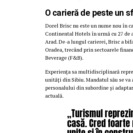
O carieră de peste un sf
Dorel Brisc nu este un nume nou în cad
Continental Hotels în urmă cu 27 de an
Arad. De-a lungul carierei, Brisc a bi
Oradea, trecând prin sectoarele fina
Beverage (F&B).
Experiența sa multidisciplinară repre
unități din Sibiu. Mandatul său se va 
personalului din subordine și adapta
actuală.
„Turismul reprezi
casă. Cred foarte 
unite și în constr