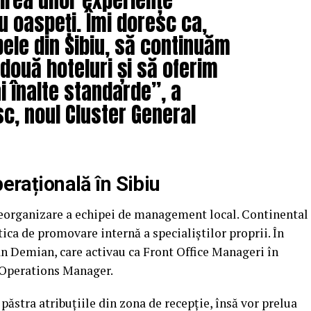
 oaspeți. Îmi doresc ca,
ele din Sibiu, să continuăm
două hoteluri și să oferim
ai înalte standarde”, a
sc, noul Cluster General
perațională în Sibiu
 reorganizare a echipei de management local. Continental
ica de promovare internă a specialiștilor proprii. În
an Demian, care activau ca Front Office Manageri în
e Operations Manager.
păstra atribuțiile din zona de recepție, însă vor prelua