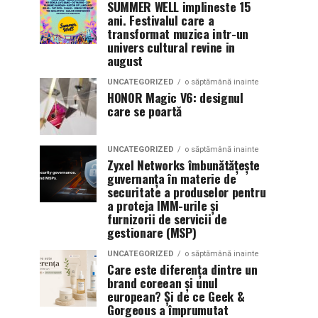
SUMMER WELL implineste 15
ani. Festivalul care a
transformat muzica intr-un
univers cultural revine in
august
UNCATEGORIZED
o săptămână inainte
HONOR Magic V6: designul
care se poartă
UNCATEGORIZED
o săptămână inainte
Zyxel Networks îmbunătățește
guvernanța în materie de
securitate a produselor pentru
a proteja IMM-urile și
furnizorii de servicii de
gestionare (MSP)
UNCATEGORIZED
o săptămână inainte
Care este diferența dintre un
brand coreean și unul
european? Și de ce Geek &
Gorgeous a împrumutat