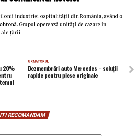
ilonii industriei ospitalității din România, având o
tohtonă. Grupul operează unități de cazare în
ale țării.
URMATORUL
cu 20%
Dezmembrări auto Mercedes – soluții
entru
rapide pentru piese originale
stemul
ITI RECOMANDAM