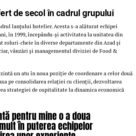
ert de secol în cadrul grupului
rul lanțului hotelier. Acesta s-a alăturat echipei
i, în 1999, începându-și activitatea la unitatea din
fat roluri-cheie în diverse departamente din Arad și
nciar, vânzări și managementul diviziei de Food &
zintă un atu în noua poziție de coordonare a celor două
axa pe consolidarea relației cu clienții, dezvoltarea
rea strategiei de ospitalitate la dinamica economică
ntă pentru mine o a doua
mult în puterea echipelor
uirea unor experiențe