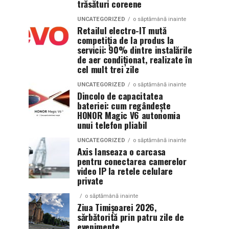
trăsături coreene
UNCATEGORIZED
o săptămână inainte
Retailul electro-IT mută
competiția de la produs la
servicii: 90% dintre instalările
de aer condiționat, realizate în
cel mult trei zile
UNCATEGORIZED
o săptămână inainte
Dincolo de capacitatea
bateriei: cum regândește
HONOR Magic V6 autonomia
unui telefon pliabil
UNCATEGORIZED
o săptămână inainte
Axis lanseaza o carcasa
pentru conectarea camerelor
video IP la retele celulare
private
o săptămână inainte
Ziua Timișoarei 2026,
sărbătorită prin patru zile de
evenimente