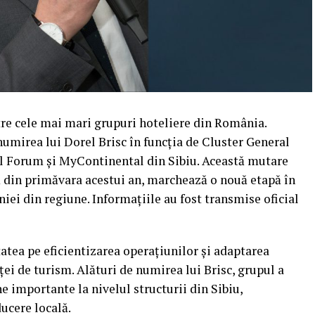
tre cele mai mari grupuri hoteliere din România.
numirea lui Dorel Brisc în funcția de Cluster General
l Forum și MyContinental din Sibiu. Această mutare
ă din primăvara acestui an, marchează o nouă etapă în
i din regiune. Informațiile au fost transmise oficial
atea pe eficientizarea operațiunilor și adaptarea
eței de turism. Alături de numirea lui Brisc, grupul a
e importante la nivelul structurii din Sibiu,
ucere locală.