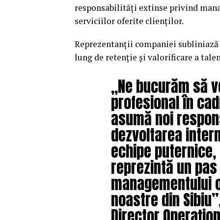
responsabilități extinse privind mana
serviciilor oferite clienților.
Reprezentanții companiei subliniază c
lung de retenție și valorificare a tale
„Ne bucurăm să v
profesional în cad
asumă noi respons
dezvoltarea intern
echipe puternice,
reprezintă un pas 
managementului op
noastre din Sibiu”
Director Operațion