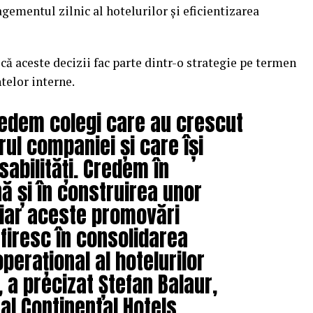
gementul zilnic al hotelurilor și eficientizarea
ă aceste decizii fac parte dintr-o strategie pe termen
ntelor interne.
edem colegi care au crescut
rul companiei și care își
abilități. Credem în
ă și în construirea unor
 iar aceste promovări
firesc în consolidarea
erațional al hotelurilor
, a precizat Ștefan Balaur,
al Continental Hotels.