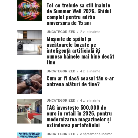
Tot ce trebuie sa stii inainte
de Summer Well 2026. Ghidul
complet pentru editia
aniversara de 15 ani
UNCATEGORIZED
2 zile inainte
Mașinile de spălat și
uscătoarele bazate pe
inteligență artificială îți
cunosc hainele mai bine decât
tine
UNCATEGORIZED
4 zile inainte
Cum ar fi dacă ceasul tău s-ar
antrena alături de tine?
UNCATEGORIZED
4 zile inainte
TAG investește 500.000 de
euro în retail în 2026, pentru
modernizarea magazinelor și
extinderea portofoliului
UNCATEGORIZED
o săptămână inainte