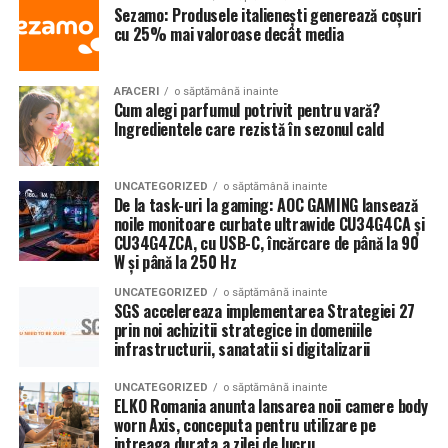
Sezamo: Produsele italienești generează coșuri
cu 25% mai valoroase decât media
AFACERI
o săptămână inainte
Cum alegi parfumul potrivit pentru vară?
Ingredientele care rezistă în sezonul cald
UNCATEGORIZED
o săptămână inainte
De la task-uri la gaming: AOC GAMING lansează
noile monitoare curbate ultrawide CU34G4CA și
CU34G4ZCA, cu USB-C, încărcare de până la 90
W și până la 250 Hz
UNCATEGORIZED
o săptămână inainte
SGS accelereaza implementarea Strategiei 27
prin noi achizitii strategice in domeniile
infrastructurii, sanatatii si digitalizarii
UNCATEGORIZED
o săptămână inainte
ELKO Romania anunta lansarea noii camere body
worn Axis, conceputa pentru utilizare pe
intreaga durata a zilei de lucru