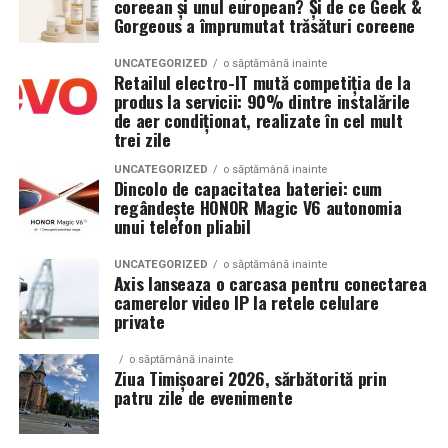
coreean și unul european? Și de ce Geek &
Gorgeous a împrumutat trăsături coreene
UNCATEGORIZED
o săptămână inainte
Retailul electro-IT mută competiția de la
produs la servicii: 90% dintre instalările
de aer condiționat, realizate în cel mult
trei zile
UNCATEGORIZED
o săptămână inainte
Dincolo de capacitatea bateriei: cum
regândește HONOR Magic V6 autonomia
unui telefon pliabil
UNCATEGORIZED
o săptămână inainte
Axis lanseaza o carcasa pentru conectarea
camerelor video IP la retele celulare
private
o săptămână inainte
Ziua Timișoarei 2026, sărbătorită prin
patru zile de evenimente