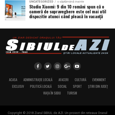
UNCATEGORIZED
o săptămână inainte
Studiu Xiaomi: 9 din 10 români spun că o
cameră de supraveghere este cel mai util
dispozitiv atunci când pleacă în vacanță
ACASA
ADMINISTRAȚIE LOCALĂ
AFACERI
CULTURĂ
EVENIMENT
EXCLUSIV
POLITICĂ LOCALĂ
SOCIAL
SPORT
ȘTIRI DIN JUDEȚ
VIAȚA ÎN SIBIU
TURISM
Copyright © 2018 Ziarul SIBIUL de AZI. Un proiect din reteaua Orasul