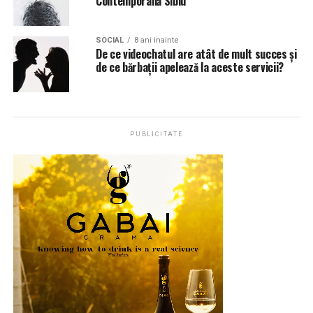
Contemporană Sibiu
SOCIAL
8 ani inainte
De ce videochatul are atât de mult succes și
de ce bărbații apelează la aceste servicii?
PUBLICITATE