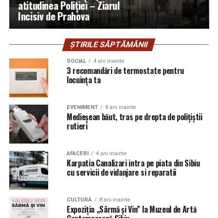
atitudinea Poliției – Ziarul
Incisiv de Prahova
ȘTIRILE SĂPTĂMÂNII
SOCIAL
4 ani inainte
3 recomandări de termostate pentru
locuința ta
EVENIMENT
8 ani inainte
Medieșean băut, tras pe drepta de polițiștii
rutieri
AFACERI
4 ani inainte
Karpatia Canalizari intra pe piata din Sibiu
cu servicii de vidanjare si reparatii
CULTURĂ
8 ani inainte
Expoziția „Sârmă și Vin” la Muzeul de Artă