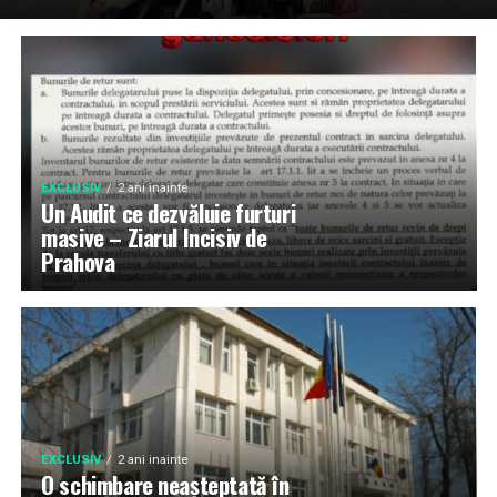
EXCLUSIV
2 ani inainte
Un Audit ce dezvăluie furturi
masive – Ziarul Incisiv de
Prahova
EXCLUSIV
2 ani inainte
O schimbare neașteptată în