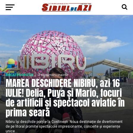
UNCATEGORIZED
3 săptămâni inainte
MAREA DESCHIDERE NIBIRU, azi 16
IULIE! Delia, Puya și Mario, focuri
de artificii și spectacol aviatic în
prima seară
Nibiru își deschide porțile la Costinești. Noua destinație de divertisment
de pe litoral promite spectacole impresionante, concerte și experiențe
unice...