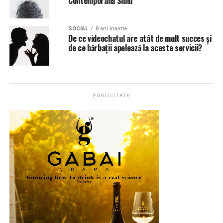
Contemporană Sibiu
SOCIAL
8 ani inainte
De ce videochatul are atât de mult succes și
de ce bărbații apelează la aceste servicii?
PUBLICITATE