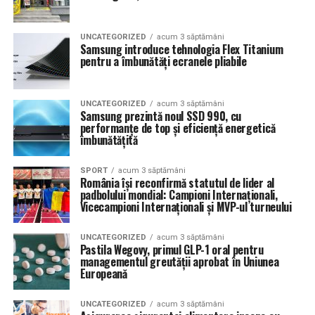
UNCATEGORIZED
acum 3 săptămâni
Samsung introduce tehnologia Flex Titanium
pentru a îmbunătăți ecranele pliabile
UNCATEGORIZED
acum 3 săptămâni
Samsung prezintă noul SSD 990, cu
performanțe de top și eficiență energetică
îmbunătățită
SPORT
acum 3 săptămâni
România își reconfirmă statutul de lider al
padbolului mondial: Campioni Internaționali,
Vicecampioni Internaționali și MVP-ul turneului
UNCATEGORIZED
acum 3 săptămâni
Pastila Wegovy, primul GLP-1 oral pentru
managementul greutății aprobat în Uniunea
Europeană
UNCATEGORIZED
acum 3 săptămâni