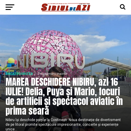
UNCATEGORIZED
3 săptămâni inainte
MAREA DESCHIDERE NIBIRU, azi 16
IULIE! Delia, Puya și Mario, focuri
de artificii și spectacol aviatic în
prima seară
Nibiru își deschide porțile la Costinești. Noua destinație de divertisment
de pe litoral promite spectacole impresionante, concerte și experiențe
unice...