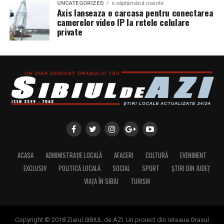
UNCATEGORIZED
o săptămână inainte
Axis lanseaza o carcasa pentru conectarea
camerelor video IP la retele celulare
private
ACASA
ADMINISTRAȚIE LOCALĂ
AFACERI
CULTURĂ
EVENIMENT
EXCLUSIV
POLITICĂ LOCALĂ
SOCIAL
SPORT
ȘTIRI DIN JUDEȚ
VIAȚA ÎN SIBIU
TURISM
Copyright © 2018 Ziarul SIBIUL de AZI. Un proiect din reteaua Orasul