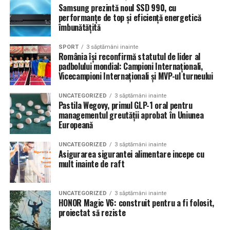
Samsung prezintă noul SSD 990, cu
performanțe de top și eficiență energetică
îmbunătățită
SPORT
3 săptămâni inainte
România își reconfirmă statutul de lider al
padbolului mondial: Campioni Internaționali,
Vicecampioni Internaționali și MVP-ul turneului
UNCATEGORIZED
3 săptămâni inainte
Pastila Wegovy, primul GLP-1 oral pentru
managementul greutății aprobat în Uniunea
Europeană
UNCATEGORIZED
3 săptămâni inainte
Asigurarea sigurantei alimentare incepe cu
mult inainte de raft
UNCATEGORIZED
3 săptămâni inainte
HONOR Magic V6: construit pentru a fi folosit,
proiectat să reziste