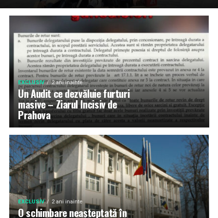
EXCLUSIV
2 ani inainte
Un Audit ce dezvăluie furturi
masive – Ziarul Incisiv de
Prahova
EXCLUSIV
2 ani inainte
O schimbare neașteptată în