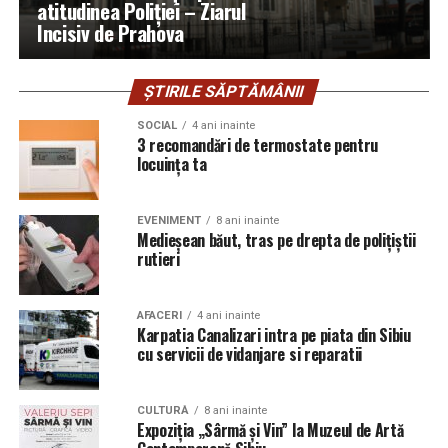
atitudinea Poliției – Ziarul
Incisiv de Prahova
ȘTIRILE SĂPTĂMÂNII
SOCIAL
4 ani inainte
3 recomandări de termostate pentru
locuința ta
EVENIMENT
8 ani inainte
Medieșean băut, tras pe drepta de polițiștii
rutieri
AFACERI
4 ani inainte
Karpatia Canalizari intra pe piata din Sibiu
cu servicii de vidanjare si reparatii
CULTURĂ
8 ani inainte
Expoziția „Sârmă și Vin” la Muzeul de Artă