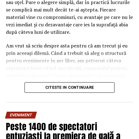
sau oțel. Pare o alegere simplă, dar în practică lucrurile
se complică mai mult decât te-ai aștepta. Fiecare
material vine cu compromisuri, cu avantaje pe care nu le
vezi imediat și cu dezavantaje care ies la suprafață abia
după câteva luni de utilizare.
Am vrut să scriu despre asta pentru că am trecut și eu
prin aceeași dilemă. Când a trebuit să aleg o structură
pentru evenimente în aer liber, am petrecut câteva
săptămâni bune citind specificații, comparând prețuri,
vorbind cu furnizori. Ce am descoperit e că răspunsul
„corect” depinde mult de context, de cât de des muți
CITESTE IN CONTINUARE
pavilionul și de ce condiții meteo ai de înfruntat.
De ce contează alegerea
EVENIMENT
materialului mai mult decât
Peste 1400 de spectatori
crezi
entuziaști la premiera de gală a