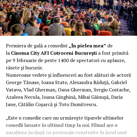
vorbim despre preferințe estetice, ci despre
funcționalitate reală.
Aluminiul, pe scurt: ușor,
rezistent la coroziune, dar cu
Premiera de gală a comediei
„În pielea mea”
de
nuanțe
la
Cinema City AFI Cotroceni București
a fost primită
pe 9 februarie de peste 1400 de spectatori cu aplauze,
Aluminiul e materialul care apare primul în conversație
râsete și bucurie.
când cineva caută un pavilion ușor. Și pe bună dreptate.
Numeroase vedete și influenceri au fost alături de actorii
Densitatea aluminiului e de aproximativ 2,7 g/cm³, față
George Tănase, Ioana State, Alexandra Răduță, Gabriel
de circa 7,8 g/cm³ pentru oțel. Practic, la un volum
Vatavu, Vlad Gherman, Oana Gherman, Sergiu Costache,
identic, aluminiul cântărește cam o treime din greutatea
Azaleea Necula, Ioana Ginghină, Mihai Găinușă, Daria
oțelului. Pentru oricine transportă, montează și
Jane, Cătălin Coșarcă și Toto Dumitrescu.
demontează frecvent o structură, diferența asta se
simte enorm.
„Este o comedie care nu urmărește tiparele ultimelor
comedii lansate în ultimul timp la noi. Filmul are o
Un alt avantaj greu de ignorat e rezistența naturală la
narațiune jucăușă cu personaje construite în jurul unei