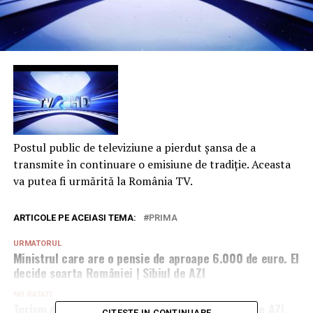
Postul public de televiziune a pierdut şansa de a
transmite în continuare o emisiune de tradiţie. Aceasta
va putea fi urmărită la România TV.
ARTICOLE PE ACEIASI TEMA:
PRIMA
URMATORUL
Ministrul care are o pensie de aproape 6.000 de euro. El
decide soarta României | Sibiul de AZI
NU RATATI
Turism digital, noul plan al Ministerului | Sibiul de AZI
CITESTE IN CONTINUARE