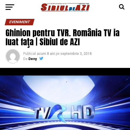
EVENIMENT
Ghinion pentru TVR. România TV ia
luat faţa | Sibiul de AZI
Publicat
acum 8 ani
pe
septembrie 3, 2018
De
Deny