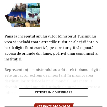
Până la începutul anului viitor Ministerul Turismului
vrea să includă toate atracţiile turistice ale ţării într-o
hartă digitală interactivă, pe care turiştii să o poată
accesa de oriunde din lume, potrivit unui comunicat al
instituţiei.
Reprezentanţii ministerului au arătat că turismul digital
este un factor extrem de important în promovarea
destinaţiilor turistice la nivel mondial. Internetul a
devenit, la nivel mondial, principala sursă de accesare a
informaţiilor şi de planificare a călătoriilor.
CITESTE IN CONTINUARE
„Pentru a deveni competitivi pe acest sector, Ministerul
ITI RECOMANDAM