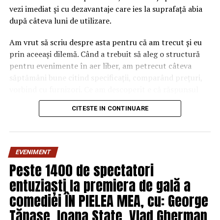
vezi imediat și cu dezavantaje care ies la suprafață abia
după câteva luni de utilizare.
Am vrut să scriu despre asta pentru că am trecut și eu
prin aceeași dilemă. Când a trebuit să aleg o structură
pentru evenimente în aer liber, am petrecut câteva
săptămâni bune citind specificații, comparând prețuri,
vorbind cu furnizori. Ce am descoperit e că răspunsul
„corect” depinde mult de context, de cât de des muți
CITESTE IN CONTINUARE
pavilionul și de ce condiții meteo ai de înfruntat.
De ce contează alegerea
EVENIMENT
materialului mai mult decât
Peste 1400 de spectatori
crezi
entuziaști la premiera de gală a
comediei ÎN PIELEA MEA, cu: George
Multe persoane tratează cadrul metalic al unui pavilion
ca pe un detaliu secundar. Atenția merge, de obicei, spre
Tănase, Ioana State, Vlad Gherman,