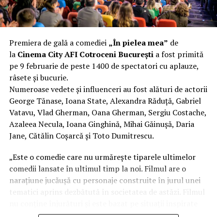
Aluminiul, pe scurt: ușor,
rezistent la coroziune, dar cu
Premiera de gală a comediei
„În pielea mea”
de
nuanțe
la
Cinema City AFI Cotroceni București
a fost primită
pe 9 februarie de peste 1400 de spectatori cu aplauze,
Aluminiul e materialul care apare primul în conversație
râsete și bucurie.
când cineva caută un pavilion ușor. Și pe bună dreptate.
Numeroase vedete și influenceri au fost alături de actorii
Densitatea aluminiului e de aproximativ 2,7 g/cm³, față
George Tănase, Ioana State, Alexandra Răduță, Gabriel
de circa 7,8 g/cm³ pentru oțel. Practic, la un volum
Vatavu, Vlad Gherman, Oana Gherman, Sergiu Costache,
identic, aluminiul cântărește cam o treime din greutatea
Azaleea Necula, Ioana Ginghină, Mihai Găinușă, Daria
oțelului. Pentru oricine transportă, montează și
Jane, Cătălin Coșarcă și Toto Dumitrescu.
demontează frecvent o structură, diferența asta se
simte enorm.
„Este o comedie care nu urmărește tiparele ultimelor
comedii lansate în ultimul timp la noi. Filmul are o
Un alt avantaj greu de ignorat e rezistența naturală la
narațiune jucăușă cu personaje construite în jurul unei
coroziune. Aluminiul formează un strat subțire de oxid
tematici aprins dezbătută în societatea de astăzi. Filmul
pe suprafață care îl protejează de rugină fără să fie
nu conține înjurături și este bazat pe situații inspirate
nevoie de vopsea sau tratamente suplimentare. Într-un
din viața reală.”, spune regizorul Paul Decu.