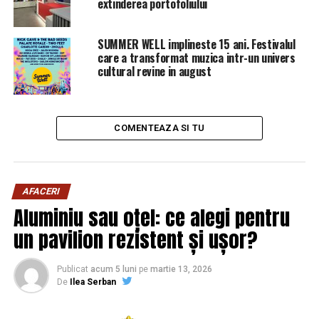
extinderea portofoliului
NU RATATI
Probleme pentru o companie gigant, prezentă și în
SUMMER WELL implineste 15 ani. Festivalul
România. Zeci de mii de oameni sunt afectați | Sibiul de
care a transformat muzica intr-un univers
AZI
cultural revine in august
COMENTEAZA SI TU
AFACERI
Aluminiu sau oțel: ce alegi pentru
un pavilion rezistent și ușor?
Publicat
acum 5 luni
pe
martie 13, 2026
De
Ilea Serban