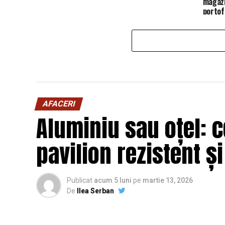
magazi
portofo
AFACERI
Aluminiu sau oțel: c
pavilion rezistent ș
Publicat
acum 5 luni
pe
martie 13, 2026
De
Ilea Serban