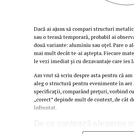
Dacă ai ajuns să compari structuri metalic
sau o terasă temporară, probabil ai observa
două variante: aluminiu sau oțel. Pare o al
mai mult decât te-ai aștepta. Fiecare mate
le vezi imediat și cu dezavantaje care ies l
Am vrut să scriu despre asta pentru că am t
aleg o structură pentru evenimente în aer 
specificații, comparând prețuri, vorbind c
„corect” depinde mult de context, de cât d
înfruntat.
De ce contează alegerea ma