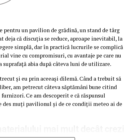
e pentru un pavilion de grădină, un stand de târg
t deja că discuția se reduce, aproape inevitabil, la
egere simplă, dar în practică lucrurile se complică
rial vine cu compromisuri, cu avantaje pe care nu
a suprafață abia după câteva luni de utilizare.
recut și eu prin aceeași dilemă. Când a trebuit să
liber, am petrecut câteva săptămâni bune citind
u furnizori. Ce am descoperit e că răspunsul
e des muți pavilionul și de ce condiții meteo ai de
terialului mai mult decât crezi