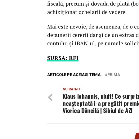
fiscală, precum şi dovada de plată (bo
achiziţionat ochelarii de vedere.
Mai este nevoie, de asemenea, de o co
depunerii cererii dar şi de un extras 
contului şi IBAN-ul, pe numele solici
SURSA: RFI
ARTICOLE PE ACEIASI TEMA:
PRIMA
NU RATATI
Klaus Iohannis, uluit! Ce surpri
neașteptată i-a pregătit premi
Viorica Dăncilă | Sibiul de AZI