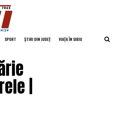
SPORT
ȘTIRI DIN JUDEȚ
VIAȚA ÎN SIBIU
ărie
ele |