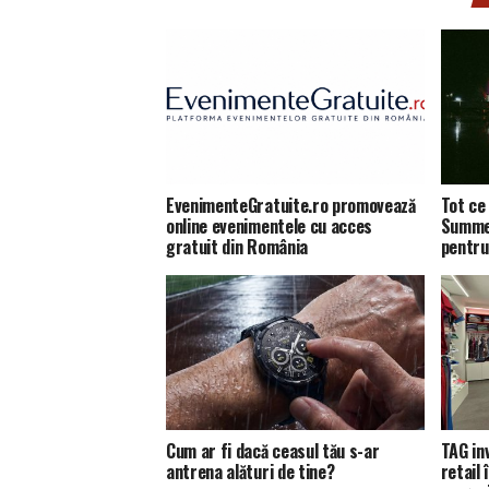
EvenimenteGratuite.ro promovează
Tot ce 
online evenimentele cu acces
Summer
gratuit din România
pentru
Cum ar fi dacă ceasul tău s-ar
TAG in
antrena alături de tine?
retail