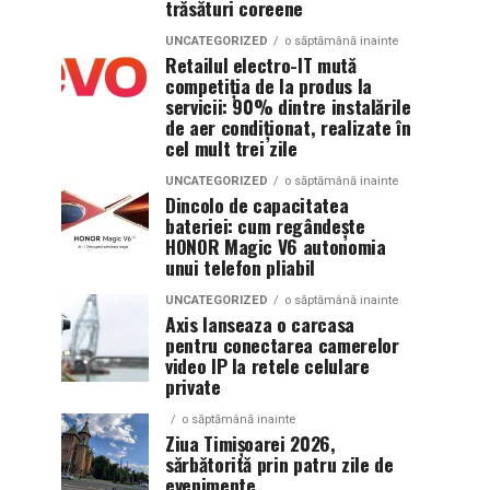
trăsături coreene
UNCATEGORIZED
o săptămână inainte
Retailul electro-IT mută
competiția de la produs la
servicii: 90% dintre instalările
de aer condiționat, realizate în
cel mult trei zile
UNCATEGORIZED
o săptămână inainte
Dincolo de capacitatea
bateriei: cum regândește
HONOR Magic V6 autonomia
unui telefon pliabil
UNCATEGORIZED
o săptămână inainte
Axis lanseaza o carcasa
pentru conectarea camerelor
video IP la retele celulare
private
o săptămână inainte
Ziua Timișoarei 2026,
sărbătorită prin patru zile de
evenimente