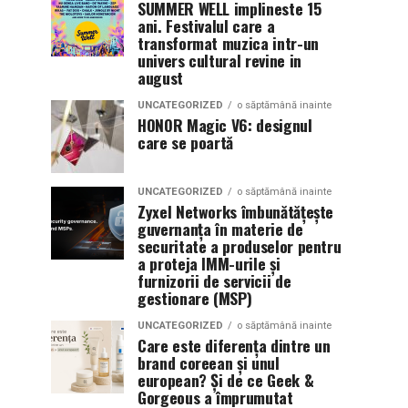
SUMMER WELL implineste 15
ani. Festivalul care a
transformat muzica intr-un
univers cultural revine in
august
UNCATEGORIZED
o săptămână inainte
HONOR Magic V6: designul
care se poartă
UNCATEGORIZED
o săptămână inainte
Zyxel Networks îmbunătățește
guvernanța în materie de
securitate a produselor pentru
a proteja IMM-urile și
furnizorii de servicii de
gestionare (MSP)
UNCATEGORIZED
o săptămână inainte
Care este diferența dintre un
brand coreean și unul
european? Și de ce Geek &
Gorgeous a împrumutat