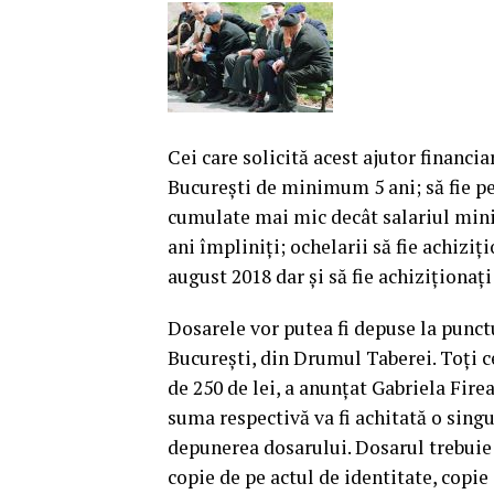
Cei care solicită acest ajutor financi
Bucureşti de minimum 5 ani; să fie pen
cumulate mai mic decât salariul minim
ani împliniţi; ochelarii să fie achizi
august 2018 dar şi să fie achiziţionaţ
Dosarele vor putea fi depuse la punct
Bucureşti, din Drumul Taberei. Toţi c
de 250 de lei, a anunţat Gabriela Fire
suma respectivă va fi achitată o singu
depunerea dosarului. Dosarul trebuie s
copie de pe actul de identitate, cop