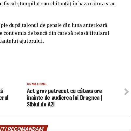
n fiscal ştampilat sau chitanţă) în baza cărora s-au
pie după talonul de pensie din luna anterioară
de cont emis de bancă din care să reiasă titularul
tantului ajutorului.
URMATORUL
ză
Act grav petrecut cu câteva ore
erul
înainte de audierea lui Dragnea |
Sibiul de AZI
ITI RECOMANDAM