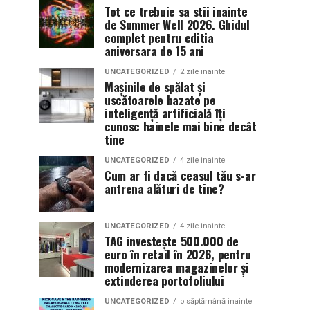
Tot ce trebuie sa stii inainte
de Summer Well 2026. Ghidul
complet pentru editia
aniversara de 15 ani
UNCATEGORIZED
2 zile inainte
Mașinile de spălat și
uscătoarele bazate pe
inteligență artificială îți
cunosc hainele mai bine decât
tine
UNCATEGORIZED
4 zile inainte
Cum ar fi dacă ceasul tău s-ar
antrena alături de tine?
UNCATEGORIZED
4 zile inainte
TAG investește 500.000 de
euro în retail în 2026, pentru
modernizarea magazinelor și
extinderea portofoliului
UNCATEGORIZED
o săptămână inainte