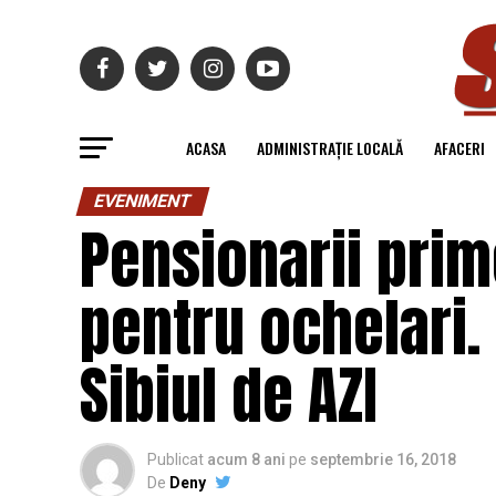
ACASA
ADMINISTRAȚIE LOCALĂ
AFACERI
EVENIMENT
Pensionarii prim
pentru ochelari.
Sibiul de AZI
Publicat
acum 8 ani
pe
septembrie 16, 2018
De
Deny