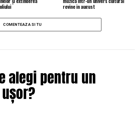
nelor și extinderea
muzica intr-un univers cultural
liului
revine in august
COMENTEAZA SI TU
e alegi pentru un
i ușor?