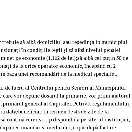
ar trebuie să aibă domiciliul sau reşedinţa în municipiul
sionaţi în condiţiile legii şi să aibă nivelul pensiei
 net pe economie (1.162 de lei);să aibă cel puţin 50 de
ţionaţi de la orice operator economic, începând cu 2
i în baza unei recomandări de la medicul specialist.
ul de lucru al Centrului pentru Seniori al Municipiului
e care vor depune dosarul la primărie, vor primi ajutorul
a, primarul general al Capitalei. Potrivit regulamentului,
ră dată/beneficiar, în termen de 45 de zile de la
ă conţină cererea tip disponibilă pe site-ul instituţiei,
ie după recomandarea medicului, copie după facture