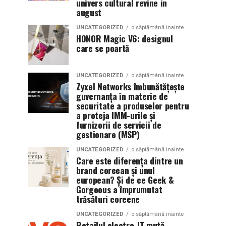
univers cultural revine in
august
UNCATEGORIZED
o săptămână inainte
HONOR Magic V6: designul
care se poartă
UNCATEGORIZED
o săptămână inainte
Zyxel Networks îmbunătățește
guvernanța în materie de
securitate a produselor pentru
a proteja IMM-urile și
furnizorii de servicii de
gestionare (MSP)
UNCATEGORIZED
o săptămână inainte
Care este diferența dintre un
brand coreean și unul
european? Și de ce Geek &
Gorgeous a împrumutat
trăsături coreene
UNCATEGORIZED
o săptămână inainte
Retailul electro-IT mută