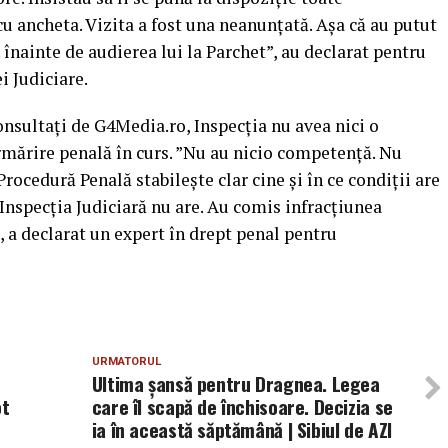
u ancheta. Vizita a fost una neanunţată. Aşa că au putut
. înainte de audierea lui la Parchet”, au declarat pentru
i Judiciare.
onsultaţi de G4Media.ro, Inspecţia nu avea nici o
rmărire penală în curs. ”Nu au nicio competenţă. Nu
rocedură Penală stabileşte clar cine şi în ce condiţii are
 Inspecţia Judiciară nu are. Au comis infracţiunea
, a declarat un expert în drept penal pentru
URMATORUL
Ultima şansă pentru Dragnea. Legea
ot
care îl scapă de închisoare. Decizia se
ia în această săptămână | Sibiul de AZI