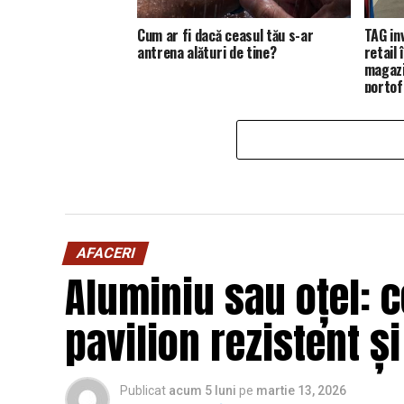
Cum ar fi dacă ceasul tău s-ar
TAG in
antrena alături de tine?
retail
magazi
portofo
AFACERI
Aluminiu sau oțel: c
pavilion rezistent ș
Publicat
acum 5 luni
pe
martie 13, 2026