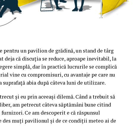
e pentru un pavilion de grădină, un stand de târg
t deja că discuția se reduce, aproape inevitabil, la
egere simplă, dar în practică lucrurile se complică
rial vine cu compromisuri, cu avantaje pe care nu
a suprafață abia după câteva luni de utilizare.
recut și eu prin aceeași dilemă. Când a trebuit să
liber, am petrecut câteva săptămâni bune citind
u furnizori. Ce am descoperit e că răspunsul
e des muți pavilionul și de ce condiții meteo ai de