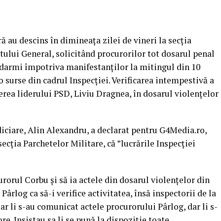
ră au descins în dimineaţa zilei de vineri la secţia
tului General, solicitând procurorilor tot dosarul penal
ndarmi împotriva manifestanţilor la mitingul din 10
 surse din cadrul Inspecţiei. Verificarea intempestivă a
erea liderului PSD, Liviu Dragnea, în dosarul violenţelor
diciare, Alin Alexandru, a declarat pentru G4Media.ro,
 secţia Parchetelor Militare, că ”lucrările Inspecţiei
urorul Corbu şi să ia actele din dosarul violenţelor din
ârlog ca să-i verifice activitatea, însă inspectorii de la
oar li s-au comunicat actele procurorului Pârlog, dar li s-
re. Insistau sa li se pună la dispoziţie toate