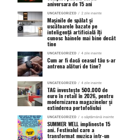
aniversara de 15 ani
UNCATEGORIZED
2 zile inainte
Mașinile de spălat și
uscătoarele bazate pe
inteligență artificială îți
cunosc hainele mai bine decât
tine
UNCATEGORIZED
4 zile inainte
Cum ar fi dacă ceasul tău s-ar
antrena alături de tine?
UNCATEGORIZED
4 zile inainte
TAG investește 500.000 de
euro în retail în 2026, pentru
modernizarea magazinelor și
extinderea portofoliului
UNCATEGORIZED
o săptămână inainte
SUMMER WELL implineste 15
ani. Festivalul care a
transformat muzica intr-un