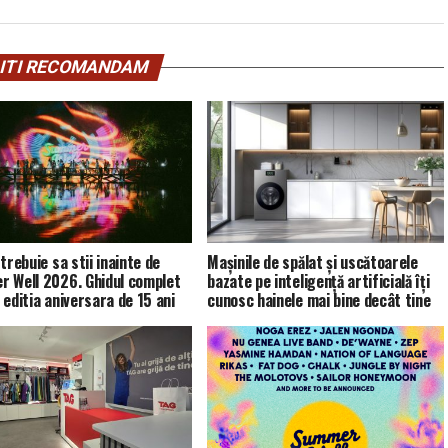
ITI RECOMANDAM
trebuie sa stii inainte de
Mașinile de spălat și uscătoarele
 Well 2026. Ghidul complet
bazate pe inteligență artificială îți
 editia aniversara de 15 ani
cunosc hainele mai bine decât tine