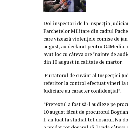
Doi inspectori de la Inspecţia Judicia
Parchetelor Militare din cadrul Pache
care vizează violenţele comise de ja
august, au declarat pentru G4Media.ro
avut loc cu câteva ore înainte de audi
din 10 august în calitate de martor.
Purtătorul de cuvânt al Inspecţiei Ju
referitor la control efectuat vineri la
Judiciare au caracter confidenţial”.
”Pretextul a fost să-l audieze pe proc
10 august făcut de procurorul Bogdan P
IJ au luat la studiat tot dosarul. Nu d
a predat tot dosarul să-l vadă câteva o