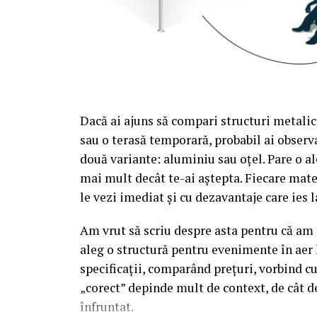
Dacă ai ajuns să compari structuri metalic
sau o terasă temporară, probabil ai observa
două variante: aluminiu sau oțel. Pare o al
mai mult decât te-ai aștepta. Fiecare mate
le vezi imediat și cu dezavantaje care ies l
Am vrut să scriu despre asta pentru că am t
aleg o structură pentru evenimente în aer 
specificații, comparând prețuri, vorbind c
„corect” depinde mult de context, de cât d
înfruntat.