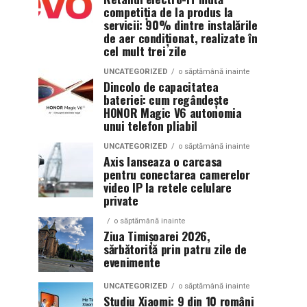
competiția de la produs la
servicii: 90% dintre instalările
de aer condiționat, realizate în
cel mult trei zile
UNCATEGORIZED
o săptămână inainte
Dincolo de capacitatea
bateriei: cum regândește
HONOR Magic V6 autonomia
unui telefon pliabil
UNCATEGORIZED
o săptămână inainte
Axis lanseaza o carcasa
pentru conectarea camerelor
video IP la retele celulare
private
o săptămână inainte
Ziua Timișoarei 2026,
sărbătorită prin patru zile de
evenimente
UNCATEGORIZED
o săptămână inainte
Studiu Xiaomi: 9 din 10 români