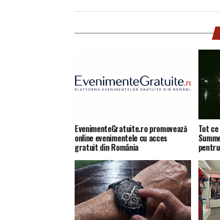
EvenimenteGratuite.ro promovează
Tot ce 
online evenimentele cu acces
Summer
gratuit din România
pentru