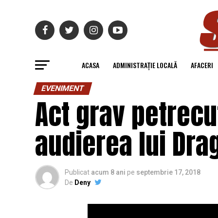
ACASA
ADMINISTRAȚIE LOCALĂ
AFACERI
EVENIMENT
Act grav petrecu
audierea lui Drag
Publicat
acum 8 ani
pe
septembrie 17, 2018
De
Deny