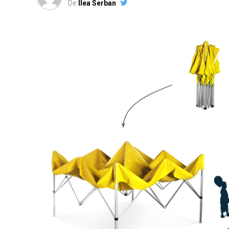
De
Ilea Serban