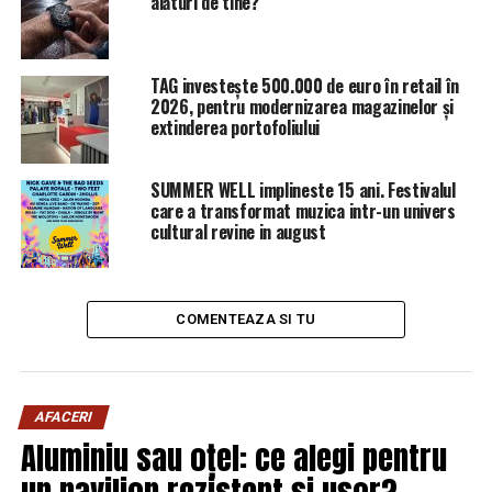
alături de tine?
(www.mae.ro/app_cs), care oferă informaţii şi sfaturi de
călătorie. Agerpres
TAG investește 500.000 de euro în retail în
ARTICOLE PE ACEIASI TEMA:
PRIMA
2026, pentru modernizarea magazinelor și
extinderea portofoliului
URMATORUL
Tarom, cea mai de încredere companie aviatică. A
înregistrat cel mai mic număr de incidente | Sibiul de
SUMMER WELL implineste 15 ani. Festivalul
AZI
care a transformat muzica intr-un univers
cultural revine in august
NU RATATI
Protestul din 10 august. Presa internațională anunță
cine a incitat la violență | Sibiul de AZI
COMENTEAZA SI TU
AFACERI
Aluminiu sau oțel: ce alegi pentru
un pavilion rezistent și ușor?