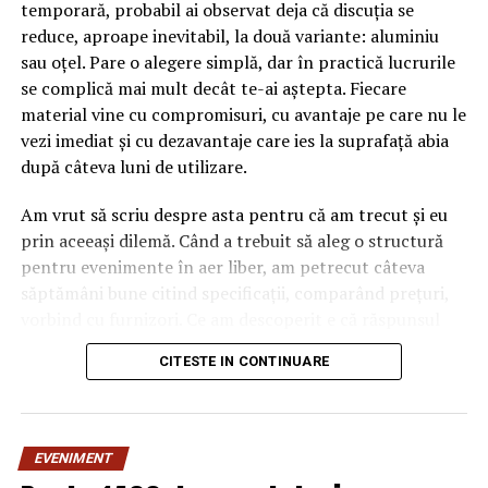
temporară, probabil ai observat deja că discuția se
reduce, aproape inevitabil, la două variante: aluminiu
sau oțel. Pare o alegere simplă, dar în practică lucrurile
se complică mai mult decât te-ai aștepta. Fiecare
material vine cu compromisuri, cu avantaje pe care nu le
vezi imediat și cu dezavantaje care ies la suprafață abia
după câteva luni de utilizare.
Am vrut să scriu despre asta pentru că am trecut și eu
prin aceeași dilemă. Când a trebuit să aleg o structură
pentru evenimente în aer liber, am petrecut câteva
săptămâni bune citind specificații, comparând prețuri,
vorbind cu furnizori. Ce am descoperit e că răspunsul
„corect” depinde mult de context, de cât de des muți
CITESTE IN CONTINUARE
pavilionul și de ce condiții meteo ai de înfruntat.
De ce contează alegerea
EVENIMENT
materialului mai mult decât